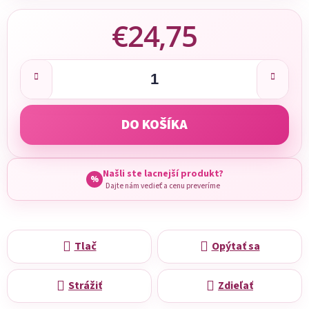
€24,75
Jednotková cena:
DO KOŠÍKA
Našli ste lacnejší produkt?
%
Dajte nám vedieť a cenu preveríme
Tlač
Opýtať sa
Strážiť
Zdieľať