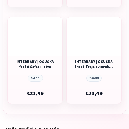
INTERBABY | OSUŠKA
INTERBABY | OSUŠKA
froté Safari - sivá
froté Traja zvieratká
- bielo/petrolejová
2-4 dni
2-4 dni
€21,49
€21,49
Z
á