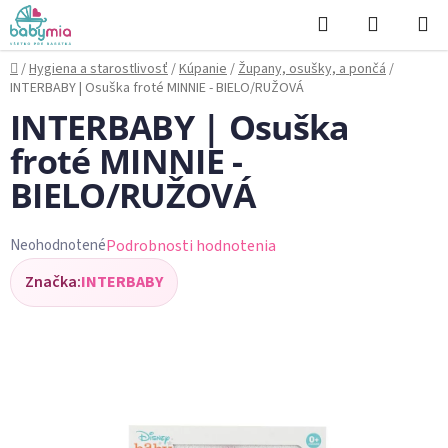
Prejsť
Hľadať
NÁKUP
na
KOŠÍK
obsah
Domov
/
Hygiena a starostlivosť
/
Kúpanie
/
Župany, osušky, a pončá
/
INTERBABY | Osuška froté MINNIE - BIELO/RUŽOVÁ
INTERBABY | Osuška
froté MINNIE -
BIELO/RUŽOVÁ
Podrobnosti hodnotenia
Neohodnotené
Priemerné
Značka:
INTERBABY
hodnotenie
produktu
je
0,0
z
5
hviezdičiek.