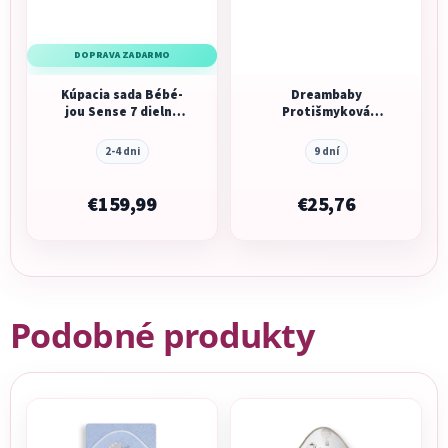
DOPRAVA ZADARMO
Kúpacia sada Bébé-
Dreambaby
jou Sense 7 dielna
Protišmyková
Light Oat
podložka s tepelným
senzorom
2-4 dni
9 dní
€159,99
€25,76
Podobné produkty