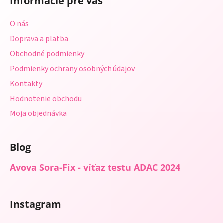
Informácie pre vás
p
ä
O nás
t
Doprava a platba
i
Obchodné podmienky
e
Podmienky ochrany osobných údajov
Kontakty
Hodnotenie obchodu
Moja objednávka
Blog
Avova Sora-Fix - víťaz testu ADAC 2024
Instagram