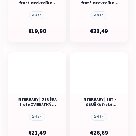
froté Medvedík na
froté Medvedík na
hojdačke +
houpačce - zelená
podbradník -
2-4 dni
2-4 dni
krémová
€19,90
€21,49
INTERBABY | OSUŠKA
INTERBABY | SET -
froté ZVIERATKÁ +
OSUŠKA froté
podbradník -
100x100 SLONÍK +
staroružová
PRÍTULKA - růžová
2-4 dni
2-4 dni
€21,49
€26,69