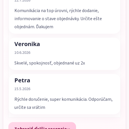
22.7.2026
Komunikácia na top úrovni, rýchle dodanie,
informovanie o stave objednávky. Určite ešte
objednám. Ďakujem
Veronika
Hodnotenie obchodu je 5 z 5 hviezdičiek.
10.6.2026
Skvelé, spokojnosť, objednané uz 2x
Petra
Hodnotenie obchodu je 5 z 5 hviezdičiek.
15.5.2026
Rýchle doručenie, super komunikácia. Odporúčam,
určite sa vrátim
Zobraziť ďalšie recenzie