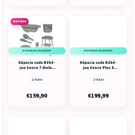
NOVINKA
DOPRAVA ZADARMO
DOPRAVA ZADARMO
Kúpacia sada Bébé-
Kúpacia sada Bébé-
jou Sense 7 dielna
jou Sense Plus 8
White
dielna Light Oat,
digit.
2-4 dni
2-4 dni
€159,90
€199,99