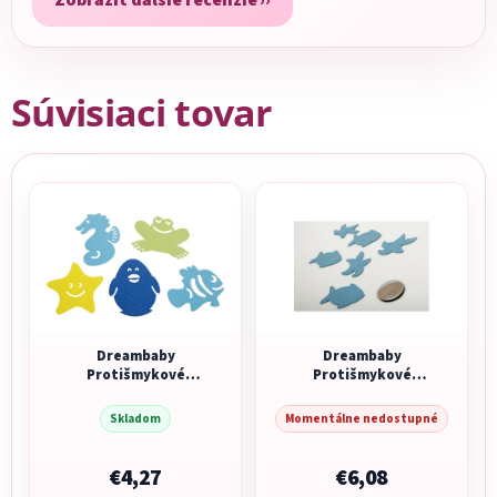
Súvisiaci tovar
Dreambaby
Dreambaby
Protišmykové
Protišmykové
nálepky do vane,
nálepky do vane
10ks
modrá/fialová/žltá
Skladom
Momentálne nedostupné
€4,27
€6,08