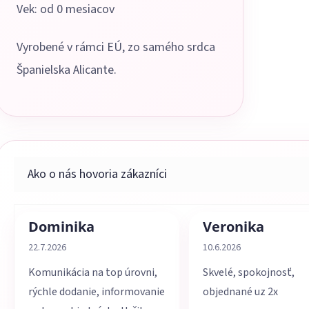
Vek: od 0 mesiacov
Vyrobené v rámci EÚ, zo samého srdca
Španielska Alicante.
Dominika
Veronika
Hodnotenie obchodu je 5 z 5 hviezdičiek.
Hodnotenie obchodu je 
22.7.2026
10.6.2026
Komunikácia na top úrovni,
Skvelé, spokojnosť,
rýchle dodanie, informovanie
objednané uz 2x