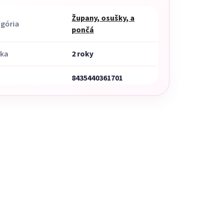
Župany, osušky, a
gória
pončá
uka
2 roky
8435440361701