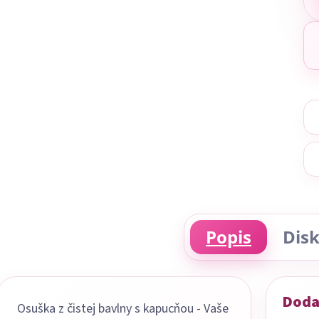
Popis
Disk
Doda
Osuška z čistej bavlny s kapucňou - Vaše