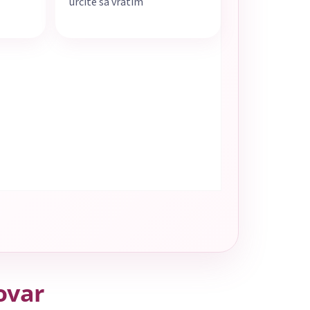
určite sa vrátim
tovar