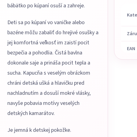
bábätko po kúpaní osuší a zahreje.
Kate
Deti sa po kúpaní vo vaničke alebo
bazéne môžu zabaliť do hrejivé osušky a
Zár
jej komfortná veľkosť im zaistí pocit
EAN
bezpečia a pohodlia. Čistá bavlna
dokonale saje a prináša pocit tepla a
sucha. Kapucňa s veselým obrázkom
chráni detská ušká a hlavičku pred
nachladnutím a dosuší mokré vlásky,
navyše pobavia motívy veselých
detských kamarátov.
Je jemná k detskej pokožke.