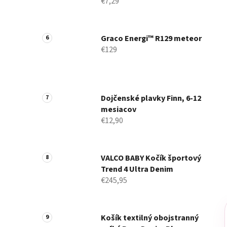
€7,29
Graco Energi™ R129 meteor
€129
Dojčenské plavky Finn, 6-12
mesiacov
€12,90
VALCO BABY Kočík športový
Trend 4 Ultra Denim
€245,95
Košík textilný obojstranný