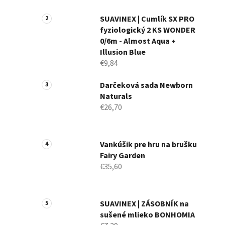
a
n
SUAVINEX | Cumlík SX PRO
fyziologický 2 KS WONDER
e
0/6m - Almost Aqua +
l
Illusion Blue
€9,84
Darčeková sada Newborn
Naturals
€26,70
Vankúšik pre hru na brušku
Fairy Garden
€35,60
SUAVINEX | ZÁSOBNÍK na
sušené mlieko BONHOMIA