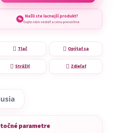
Našli ste lacnejší produkt?
%
Dajte nám vedieť a cenu preveríme
Tlač
Opýtať sa
Strážiť
Zdieľať
usia
točné parametre