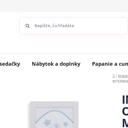
sedačky
Nábytok a doplnky
Papanie a cu
Domov
/
Hygie
INTERBAB
O