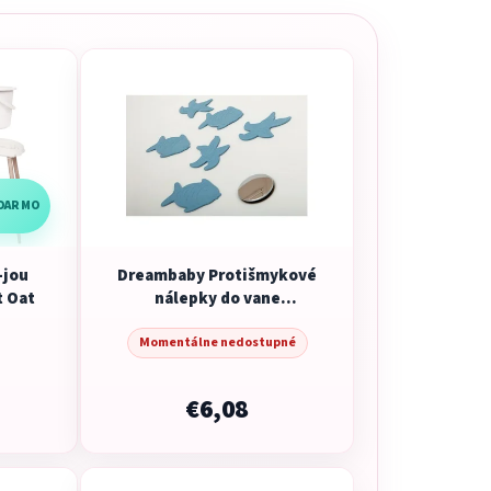
ADARMO
-jou
Dreambaby Protišmykové
t Oat
nálepky do vane
modrá/fialová/žltá
Momentálne nedostupné
€6,08