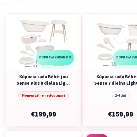
DOPRAVA ZADARMO
DOPRAVA Z
Kúpacia sada Bébé-jou
Kúpacia sada Bébé
Sense Plus 8 dielna Light
Sense 7 dielna Ligh
Oat, digit.
Momentálne nedostupné
2-4 dni
€199,99
€159,99