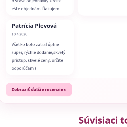
o stave objednávky. Určite
ešte objednám. Ďakujem
Patrícia Plevová
Hodnotenie obchodu je 5 z 5 hviezdičiek.
10.4.2026
Všetko bolo zatiaľ úplne
super, rýchle dodanie,skvelý
prístup, skvelé ceny.. určite
odporúčam:)
Zobraziť ďalšie recenzie
Súvisiaci 