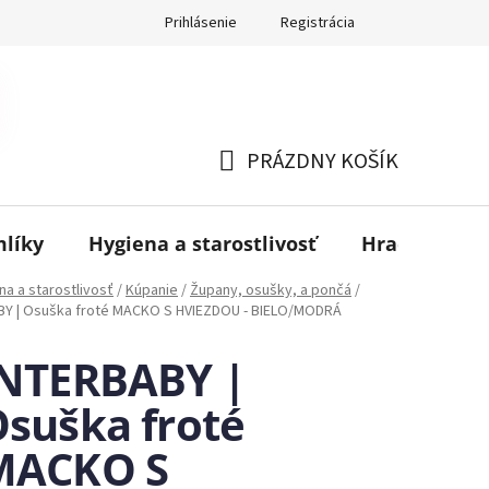
Prihlásenie
Registrácia
PRÁZDNY KOŠÍK
NÁKUPNÝ
KOŠÍK
mlíky
Hygiena a starostlivosť
Hračky
B
na a starostlivosť
/
Kúpanie
/
Župany, osušky, a pončá
/
Y | Osuška froté MACKO S HVIEZDOU - BIELO/MODRÁ
INTERBABY |
suška froté
MACKO S