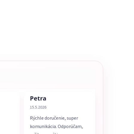
Petra
5 z 5 hviezdičiek.
Hodnotenie obchodu je 5 z 5 hviezdičiek.
15.5.2026
Rýchle doručenie, super
komunikácia. Odporúčam,