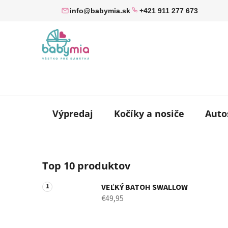
Prejsť
info@babymia.sk
+421 911 277 673
na
obsah
Výpredaj
Kočíky a nosiče
Auto
B
Top 10 produktov
o
č
VEĽKÝ BATOH SWALLOW
n
€49,95
ý
p