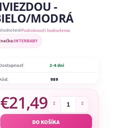
HVIEZDOU -
BIELO/MODRÁ
Podrobnosti hodnotenia
ohodnotené
iemerné
Značka:
INTERBABY
dnotenie
oduktu
Dostupnosť
2-4 dni
Kód:
989
ezdičiek.
€21,49
Jednotková cena:
DO KOŠÍKA