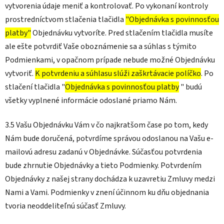
vytvorenia údaje meniť a kontrolovať. Po vykonaní kontroly
prostredníctvom stlačenia tlačidla
"Objednávka s povinnosťou
platby"
Objednávku vytvoríte. Pred stlačením tlačidla musíte
ale ešte potvrdiť Vaše oboznámenie sa a súhlas s týmito
Podmienkami, v opačnom prípade nebude možné Objednávku
vytvoriť.
K potvrdeniu a súhlasu slúži zaškrtávacie políčko
. Po
stlačení tlačidla "
Objednávka s povinnosťou platby
" budú
všetky vyplnené informácie odoslané priamo Nám.
3.5 Vašu Objednávku Vám v čo najkratšom čase po tom, kedy
Nám bude doručená, potvrdíme správou odoslanou na Vašu e-
mailovú adresu zadanú v Objednávke. Súčasťou potvrdenia
bude zhrnutie Objednávky a tieto Podmienky. Potvrdením
Objednávky z našej strany dochádza k uzavretiu Zmluvy medzi
Nami a Vami. Podmienky v znení účinnom ku dňu objednania
tvoria neoddeliteľnú súčasť Zmluvy.