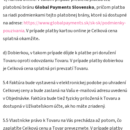
platobnú bránu
Global Payments Slovensko
, pričom platba
sa riadi podmienkami tejto platobnej brány, ktoré sú dostupné
na adrese:
https://www.globalpayments.sk/
sk-sk/podmienky-
pouzivania
. V prípade platby kartou online je Celková cena
splatná okamžite
.
d) Dobierkou, v takom prípade dôjde k platbe pri doručení
Tovaru oproti odovzdaniu Tovaru. V prípade platby dobierkou
je Celková cena splatná pri prevzatí Tovaru.
5.4 Faktúra bude vystavená v elektronickej podobe po uhradení
Celkovej ceny a bude zaslaná na Vašu e-mailovú adresu uvedenú
v Objednávke. Faktúra bude tiež fyzicky priložená k Tovaru a
dostupná v Užívateľskom účte, ak ho máte zriadený.
5.5 Vlastnícke právo k Tovaru na Vás prechádza až potom, čo
zaplatíte Celkovú cenu a Tovar prevezmete. V prípade platby