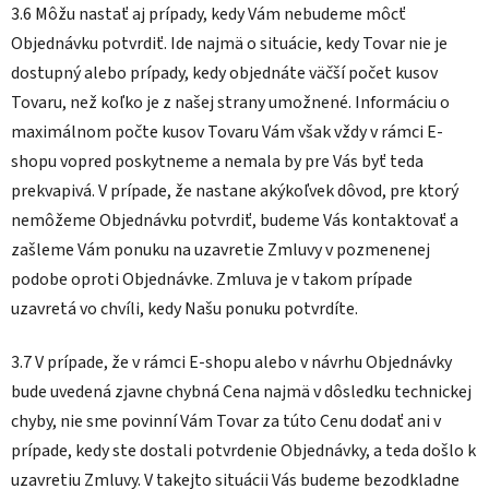
3.6 Môžu nastať aj prípady, kedy Vám nebudeme môcť
Objednávku potvrdiť. Ide najmä o situácie, kedy Tovar nie je
dostupný alebo prípady, kedy objednáte väčší počet kusov
Tovaru, než koľko je z našej strany umožnené. Informáciu o
maximálnom počte kusov Tovaru Vám však vždy v rámci E-
shopu vopred poskytneme a nemala by pre Vás byť teda
prekvapivá. V prípade, že nastane akýkoľvek dôvod, pre ktorý
nemôžeme Objednávku potvrdiť, budeme Vás kontaktovať a
zašleme Vám ponuku na uzavretie Zmluvy v pozmenenej
podobe oproti Objednávke. Zmluva je v takom prípade
uzavretá vo chvíli, kedy Našu ponuku potvrdíte.
3.7 V prípade, že v rámci E-shopu alebo v návrhu Objednávky
bude uvedená zjavne chybná Cena najmä v dôsledku technickej
chyby, nie sme povinní Vám Tovar za túto Cenu dodať ani v
prípade, kedy ste dostali potvrdenie Objednávky, a teda došlo k
uzavretiu Zmluvy. V takejto situácii Vás budeme bezodkladne