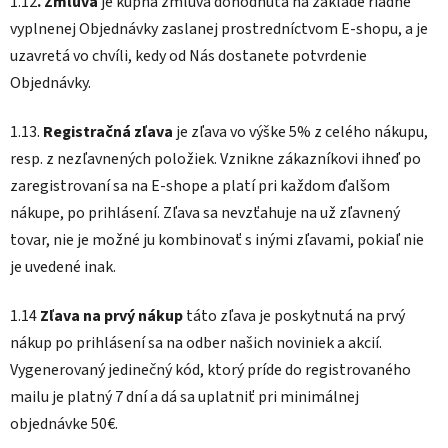
1.12
. Zmluva
je kúpna zmluva dohodnutá na základe riadne
vyplnenej Objednávky zaslanej prostredníctvom E-shopu, a je
uzavretá vo chvíli, kedy od Nás dostanete potvrdenie
Objednávky.
1.13.
Registračná zľava
je zľava vo výške 5% z celého nákupu,
resp. z nezľavnených položiek. Vznikne zákazníkovi ihneď po
zaregistrovaní sa na E-shope a platí pri každom ďalšom
nákupe, po prihlásení. Zľava sa nevzťahuje na už zľavnený
tovar, nie je možné ju kombinovať s inými zľavami, pokiaľ nie
je uvedené inak.
1.14
Zľava na prvý nákup
táto zľava je poskytnutá na prvý
nákup po prihlásení sa na odber našich noviniek a akcií.
Vygenerovaný jedinečný kód, ktorý príde do registrovaného
mailu je platný 7 dní a dá sa uplatniť pri minimálnej
objednávke 50€.