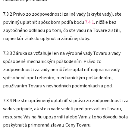
7.3.2 Právo zo zodpovednosti za iné vady (skryté vady), ste
povinný uplatniť spôsobom podľa bodu
7.4.1
. nižšie bez
zbytočného odkladu po tom, čo ste vadu na Tovare zistili,
najneskôr však do uplynutia záručnej doby.
7.3.3 Záruka sa vzťahuje len na výrobné vady Tovaru a vady
spôsobené mechanickým poškodením. Právo zo
zodpovednosti za vady nemôžete uplatniť najmä na vady
spôsobené opotrebením, mechanickým poškodením,
používaním Tovaru v nevhodných podmienkach a pod.
7.3.4 Nie ste oprávnený uplatniť si právo zo zodpovednosti za
vadu v prípade, ak ste o vade vedeli pred prevzatím Tovaru,
resp. sme Vás na ňu upozornili alebo Vám z toho dôvodu bola
poskytnutá primeraná zľava z Ceny Tovaru.