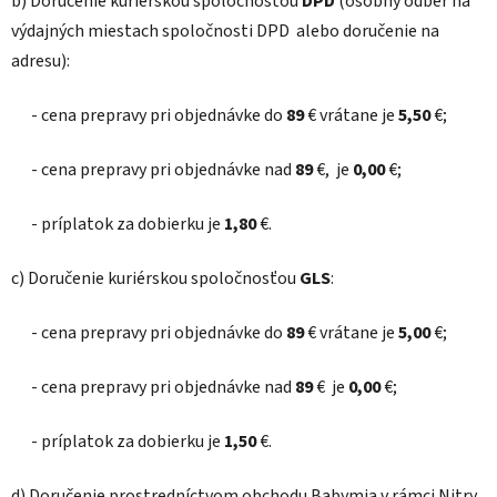
b) Doručenie kuriérskou spoločnosťou
DPD
(osobný odber na
výdajných miestach spoločnosti DPD alebo doručenie na
adresu):
- cena prepravy pri objednávke do
89
€ vrátane je
5,50
€;
- cena prepravy pri objednávke nad
89
€, je
0,00
€;
- príplatok za dobierku je
1,80
€.
c) Doručenie kuriérskou spoločnosťou
GLS
:
- cena prepravy pri objednávke do
89
€ vrátane je
5,00
€;
- cena prepravy pri objednávke nad
89
€ je
0,00
€;
- príplatok za dobierku je
1,50
€.
d) Doručenie prostredníctvom obchodu Babymia v rámci Nitry