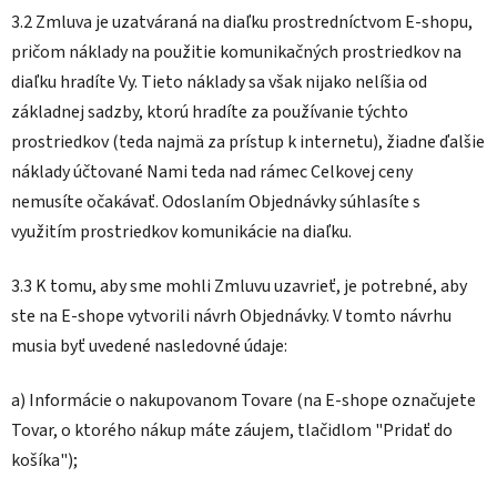
3.2 Zmluva je uzatváraná na diaľku prostredníctvom E-shopu,
pričom náklady na použitie komunikačných prostriedkov na
diaľku hradíte Vy. Tieto náklady sa však nijako nelíšia od
základnej sadzby, ktorú hradíte za používanie týchto
prostriedkov (teda najmä za prístup k internetu), žiadne ďalšie
náklady účtované Nami teda nad rámec Celkovej ceny
nemusíte očakávať. Odoslaním Objednávky súhlasíte s
využitím prostriedkov komunikácie na diaľku.
3.3 K tomu, aby sme mohli Zmluvu uzavrieť, je potrebné, aby
ste na E-shope vytvorili návrh Objednávky. V tomto návrhu
musia byť uvedené nasledovné údaje:
a) Informácie o nakupovanom Tovare (na E-shope označujete
Tovar, o ktorého nákup máte záujem, tlačidlom "Pridať do
košíka");