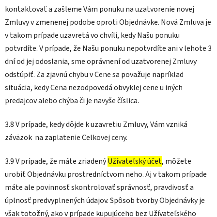
kontaktovať a zašleme Vám ponuku na uzatvorenie novej
Zmluvy v zmenenej podobe oproti Objednávke. Nová Zmluva je
v takom prípade uzavretá vo chvíli, kedy Našu ponuku
potvrdíte. V prípade, že Našu ponuku nepotvrdíte ani v lehote 3
dní od jej odoslania, sme oprávnení od uzatvorenej Zmluvy
odstúpiť. Za zjavnú chybu v Cene sa považuje napríklad
situácia, kedy Cena nezodpovedá obvyklej cene u iných
predajcov alebo chýba či je navyše číslica.
3.8 V prípade, kedy dôjde k uzavretiu Zmluvy, Vám vzniká
záväzok na zaplatenie Celkovej ceny.
3.9 V prípade, že máte zriadený
Užívateľský účet
, môžete
urobiť Objednávku prostredníctvom neho. Aj v takom prípade
máte ale povinnosť skontrolovať správnosť, pravdivosť a
úplnosť predvyplnených údajov. Spôsob tvorby Objednávky je
však totožný, ako v prípade kupujúceho bez Užívateľského