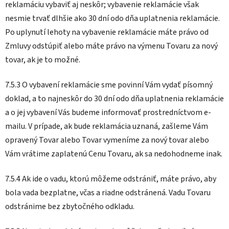
reklamáciu vybaviť aj neskôr; vybavenie reklamácie však
nesmie trvať dlhšie ako 30 dní odo dňa uplatnenia reklamácie.
Po uplynutí lehoty na vybavenie reklamácie máte právo od
Zmluvy odstúpiť alebo máte právo na výmenu Tovaru za nový
tovar, ak je to možné.
7.5.3 O vybavení reklamácie sme povinní Vám vydať písomný
doklad, a to najneskôr do 30 dní odo dňa uplatnenia reklamácie
a o jej vybavení Vás budeme informovať prostredníctvom e-
mailu. V prípade, ak bude reklamácia uznaná, zašleme Vám
opravený Tovar alebo Tovar vymeníme za nový tovar alebo
Vám vrátime zaplatenú Cenu Tovaru, ak sa nedohodneme inak.
7.5.4 Ak ide o vadu, ktorú môžeme odstrániť, máte právo, aby
bola vada bezplatne, včas a riadne odstránená. Vadu Tovaru
odstránime bez zbytočného odkladu.