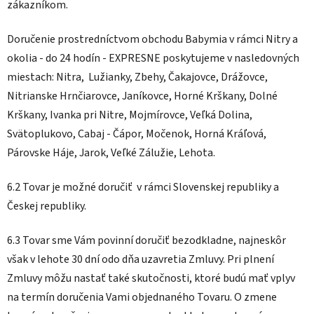
zákazníkom.
Doručenie prostredníctvom obchodu Babymia v rámci Nitry a
okolia - do 24 hodín - EXPRESNE poskytujeme v nasledovných
miestach: Nitra, Lužianky, Zbehy, Čakajovce, Drážovce,
Nitrianske Hrnčiarovce, Janíkovce, Horné Krškany, Dolné
Krškany, Ivanka pri Nitre, Mojmírovce, Veľká Dolina,
Svätoplukovo, Cabaj - Čápor, Močenok, Horná Kráľová,
Párovske Háje, Jarok, Veľké Zálužie, Lehota.
6.2 Tovar je možné doručiť v rámci Slovenskej republiky a
Českej republiky.
6.3 Tovar sme Vám povinní doručiť bezodkladne, najneskôr
však v lehote 30 dní odo dňa uzavretia Zmluvy. Pri plnení
Zmluvy môžu nastať také skutočnosti, ktoré budú mať vplyv
na termín doručenia Vami objednaného Tovaru. O zmene