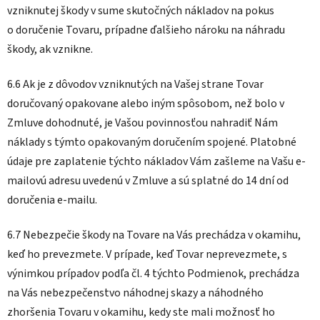
vzniknutej škody v sume skutočných nákladov na pokus
o doručenie Tovaru,
prípadne ďalšieho nároku na náhradu
škody, ak vznikne.
6.6 Ak je z dôvodov vzniknutých na Vašej strane Tovar
doručovaný opakovane alebo iným spôsobom, než bolo v
Zmluve dohodnuté, je Vašou povinnosťou nahradiť Nám
náklady s týmto opakovaným doručením spojené. Platobné
údaje pre zaplatenie týchto nákladov Vám zašleme na Vašu e-
mailovú adresu uvedenú v Zmluve a sú splatné do 14 dní od
doručenia e-mailu.
6.7 Nebezpečie škody na Tovare na Vás prechádza v okamihu,
keď ho prevezmete. V prípade, keď Tovar neprevezmete, s
výnimkou prípadov podľa čl.
4
týchto Podmienok, prechádza
na Vás nebezpečenstvo náhodnej skazy a náhodného
zhoršenia Tovaru v okamihu, kedy ste mali možnosť ho