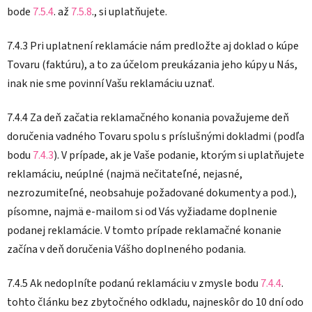
bode
7.5.4
. až
7.5.8
., si uplatňujete.
7.4.3 Pri uplatnení reklamácie nám predložte aj doklad o kúpe
Tovaru (faktúru), a to za účelom preukázania jeho kúpy u Nás,
inak nie sme povinní Vašu reklamáciu uznať.
7.4.4 Za deň začatia reklamačného konania považujeme deň
doručenia vadného Tovaru spolu s príslušnými dokladmi (podľa
bodu
7.4.3
). V prípade, ak je Vaše podanie, ktorým si uplatňujete
reklamáciu, neúplné (najmä nečitateľné, nejasné,
nezrozumiteľné, neobsahuje požadované dokumenty a pod.),
písomne, najmä e-mailom si od Vás
vyžiadame doplnenie
podanej reklamácie. V tomto prípade reklamačné konanie
začína v deň doručenia Vášho doplneného podania.
7.4.5 Ak nedoplníte podanú reklamáciu v zmysle bodu
7.4.4
.
tohto článku bez zbytočného odkladu, najneskôr do 10 dní odo