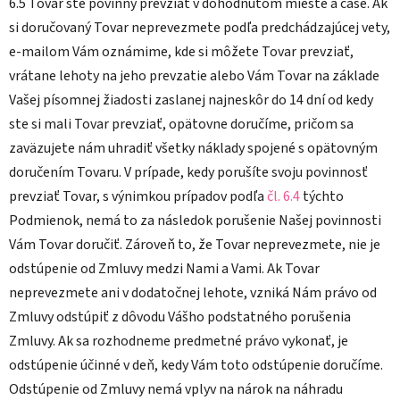
6.5 Tovar ste povinný prevziať v dohodnutom mieste a čase. Ak
si doručovaný Tovar neprevezmete podľa predchádzajúcej vety,
e-mailom Vám oznámime, kde si môžete Tovar prevziať,
vrátane lehoty na jeho prevzatie alebo Vám Tovar na základe
Vašej písomnej žiadosti zaslanej najneskôr do 14 dní od kedy
ste si mali Tovar prevziať, opätovne doručíme, pričom sa
zaväzujete nám uhradiť všetky náklady spojené s opätovným
doručením Tovaru. V prípade, kedy porušíte svoju povinnosť
prevziať Tovar, s výnimkou prípadov podľa
čl. 6.4
týchto
Podmienok, nemá to za následok porušenie Našej povinnosti
Vám Tovar doručiť. Zároveň to, že Tovar neprevezmete, nie je
odstúpenie od Zmluvy medzi Nami a Vami. Ak Tovar
neprevezmete ani v dodatočnej lehote, vzniká Nám právo od
Zmluvy odstúpiť z dôvodu Vášho podstatného porušenia
Zmluvy. Ak sa rozhodneme predmetné právo vykonať, je
odstúpenie účinné v deň, kedy Vám toto odstúpenie doručíme.
Odstúpenie od Zmluvy nemá vplyv na nárok na náhradu