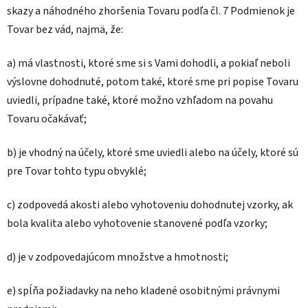
skazy a náhodného zhoršenia Tovaru podľa čl. 7 Podmienok je
Tovar bez vád, najmä, že:
a) má vlastnosti, ktoré sme si s Vami dohodli, a pokiaľ neboli
výslovne dohodnuté, potom také, ktoré sme pri popise Tovaru
uviedli, prípadne také, ktoré možno vzhľadom na povahu
Tovaru očakávať;
b) je vhodný na účely, ktoré sme uviedli alebo na účely, ktoré sú
pre Tovar tohto typu obvyklé;
c) zodpovedá akosti alebo vyhotoveniu dohodnutej vzorky, ak
bola kvalita alebo vyhotovenie stanovené podľa vzorky;
d) je v zodpovedajúcom množstve a hmotnosti;
e) spĺňa požiadavky na neho kladené osobitnými právnymi