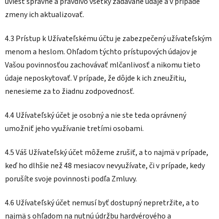
uviesť správne a pravdivo všetky zadávané údaje a v prípade
zmeny ich aktualizovať.
4.3 Prístup k Užívateľskému účtu je zabezpečený užívateľským
menom a heslom. Ohľadom týchto prístupových údajov je
Vašou povinnosťou zachovávať mlčanlivosť a nikomu tieto
údaje neposkytovať. V prípade, že dôjde k ich zneužitiu,
nenesieme za to žiadnu zodpovednosť.
4.4 Užívateľský účet je osobný a nie ste teda oprávnený
umožniť jeho využívanie tretími osobami.
4.5 Váš Užívateľský účet môžeme zrušiť, a to najmä v prípade,
keď ho dlhšie než 48 mesiacov nevyužívate, či v prípade, kedy
porušíte svoje povinnosti podľa Zmluvy.
4.6 Užívateľský účet nemusí byť dostupný nepretržite, a to
najmä s ohľadom na nutnú údržbu hardvérového a