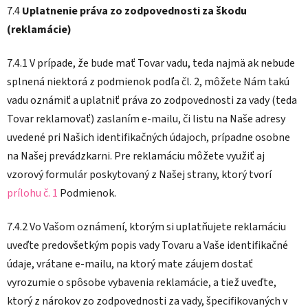
7.4
Uplatnenie práva zo zodpovednosti za škodu
(reklamácie)
7.4.1 V prípade, že bude mať Tovar vadu, teda najmä ak nebude
splnená niektorá z podmienok podľa čl. 2, môžete Nám takú
vadu oznámiť a uplatniť práva zo zodpovednosti za vady (teda
Tovar reklamovať) zaslaním e-mailu, či listu na Naše adresy
uvedené pri Našich identifikačných údajoch, prípadne osobne
na Našej prevádzkarni. Pre reklamáciu môžete využiť aj
vzorový formulár poskytovaný z Našej strany, ktorý tvorí
prílohu č. 1
Podmienok.
7.4.2 Vo Vašom oznámení, ktorým si uplatňujete reklamáciu
uveďte predovšetkým popis vady Tovaru a Vaše identifikačné
údaje, vrátane e-mailu, na ktorý mate záujem dostať
vyrozumie o spôsobe vybavenia reklamácie, a tiež uveďte,
ktorý z nárokov zo zodpovednosti za vady, špecifikovaných v