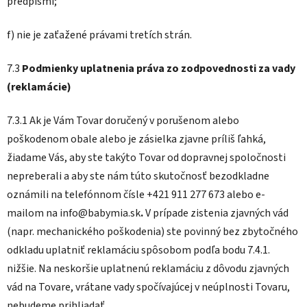
predpismi;
f) nie je zaťažené právami tretích strán.
7.3
Podmienky uplatnenia práva zo zodpovednosti za vady
(reklamácie)
7.3.1 Ak je Vám Tovar doručený v porušenom alebo
poškodenom obale alebo je zásielka zjavne príliš ľahká,
žiadame Vás, aby ste takýto Tovar od dopravnej spoločnosti
nepreberali a aby ste nám túto skutočnosť bezodkladne
oznámili na telefónnom čísle +421 911 277 673
alebo e-
mailom na info@babymia.sk
.
V prípade zistenia zjavných vád
(napr. mechanického poškodenia) ste povinný bez zbytočného
odkladu uplatniť reklamáciu spôsobom podľa bodu 7.4.1.
nižšie. Na neskoršie uplatnenú reklamáciu z dôvodu zjavných
vád na Tovare, vrátane vady spočívajúcej v neúplnosti Tovaru,
nebudeme prihliadať.