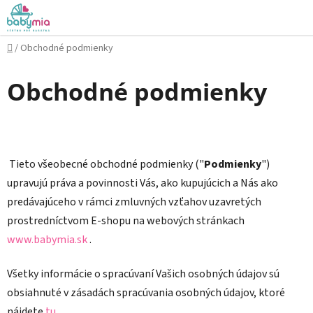
Prejsť
na
obsah
Domov
/
Obchodné podmienky
Obchodné podmienky
Tieto všeobecné obchodné podmienky ("
Podmienky
")
upravujú práva a povinnosti Vás, ako kupujúcich a Nás ako
predávajúceho v rámci zmluvných vzťahov uzavretých
prostredníctvom E-shopu na webových stránkach
www.babymia.sk
.
Všetky informácie o spracúvaní Vašich osobných údajov sú
obsiahnuté v zásadách spracúvania osobných údajov, ktoré
nájdete
tu.