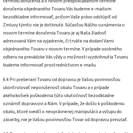
termínu doručenia a o novom predpokladanom termíne
doručenia objednaného Tovaru Vás budeme e-mailom
bezodkladne informovať, pričom Vaše právo odstúpiť od
Zmluvy týmto nie je dotknuté. Súčasťou Nášho oznámenia o
novom termíne doručenia Tovaru je aj Naša žiadosť
adresovaná Vám na vyjadrenie, či trváte na dodaní Vami
objednaného Tovaru v novom termíne. V prípade osobného
odberu na prevádzke Vás vždy o možnosti vyzdvihnutia Tovaru
budeme informovať prostredníctvom e-mailu.
6.4 Pri preberaní Tovaru od dopravcu je Vašou povinnosťou
skontrolovať neporušenosť obalu Tovaru a v prípade
akéhokoľvek poškodenia túto skutočnosť bezodkladne
oznámiť dopravcovi a Nám. V prípade, že došlo k poškodeniu
obalu, ktoré svedčí o neoprávnenej manipulácii a vstupu do
zásielky, nie je Vašou povinnosťou Tovar od dopravcu prevziať.