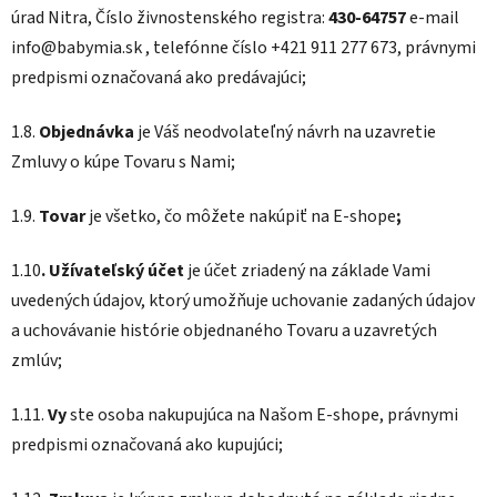
úrad Nitra, Číslo živnostenského registra:
430-64757
e-mail
info@babymia.sk , telefónne číslo +421 911 277 673
, právnymi
predpismi označovaná ako predávajúci;
1.8.
Objednávka
je Váš neodvolateľný návrh na uzavretie
Zmluvy o kúpe Tovaru s Nami;
1.9.
Tovar
je všetko, čo môžete nakúpiť na E-shope
;
1.10
. Užívateľský účet
je účet zriadený na základe Vami
uvedených údajov, ktorý umožňuje uchovanie zadaných údajov
a uchovávanie histórie objednaného Tovaru a uzavretých
zmlúv;
1.11.
Vy
ste osoba nakupujúca na Našom E-shope, právnymi
predpismi označovaná ako kupujúci;