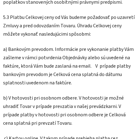
poplatkov stanovených osobitnými právnymi predpismi.
5.3 Platbu Celkovej ceny od Vás budeme požadovať po uzavretí
Zmluvy a pred odovzdaním Tovaru. Úhradu Celkovej ceny
môžete vykonať nasledujúcimi spôsobmi:
a) Bankovým prevodom. Informácie pre vykonanie platby Vám
zašleme v rámci potvrdenia Objednávky alebo sú uvedené na
faktúre, ktorá Vám bude zaslaná na email. V
prípade platby
bankovým prevodom je Celková cena splatná do dátumu
splatnosti uvedenom na faktúre.
b) V hotovosti pri osobnom odbere. V hotovosti je možné
uhradiť Tovar v prípade prevzatia v našej prevádzkarni. V
prípade platby v hotovosti pri osobnom odbere je Celková
cena splatná pri prevzatí Tovaru.
c) Kartou online. V takom prípade prebieha platba cez