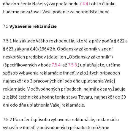
dňa doručenia Našej výzvy podľa bodu
7.4.4
tohto článku,
budeme považovať Vaše podanie za neopodstatnené.
7.5
Vybavenie reklamácie
7.5.1 Na základe Vášho rozhodnutia, ktoré z práv podľa § 622 a
§ 623 zákona č.40/1964 Zb. Občiansky zákonník v znení
neskorších predpisov (ďalej len „Občiansky zákonník“)
(špecifikovaných v bode
7.5.4
. až
7.5.8
.) uplatňujete, určíme
spôsob vybavenia reklamácie ihneď, v zložitých prípadoch
najneskôr do 3 pracovných dní odo dňa uplatnenia Vašej
reklamácie. V odôvodnených prípadoch, najmä ak sa vyžaduje
zložité technické zhodnotenie stavu Tovaru, najneskôr do 30
dní odo dňa uplatnenia Vašej reklamácie.
7.5.2 Po určení spôsobu vybavenia reklamácie, reklamáciu
vybavíme ihneď, v odôvodnených prípadoch môžeme