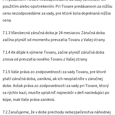
použitím alebo opotrebením. Pri Tovare predávanom za nižšiu
cenu nezodpovedáme za vady, pre ktoré bola dojednaná nižšia
cena.
7.1.3 Všeobecná záručná doba je 24 mesiacov. Záručná doba
začína plynúť od momentu prevzatia Tovaru z Vašej strany.
7.1.4 Ak dôjde k výmene Tovaru, začne plynúť záručná doba
znova od prevzatia nového Tovaru z Vašej strany.
7.1.5 Vaše práva zo zodpovednosti za vady Tovaru, pre ktoré
platí záručná doba, zaniknú, ak ich neuplatníte v záručnej
dobe. Avšak práva zo zodpovednosti za vady pri Tovare, ktorý
sa rýchlo kazí, musíte uplatniť najneskôr v deň nasledujúci po
kúpe, inak Vaše práva zaniknú.
7.2 Zaručujeme, že v dobe prechodu nebezpečenstva náhodnej