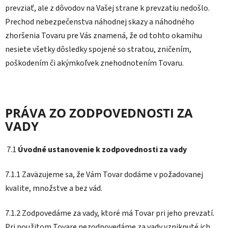
prevziať, ale z dôvodov na Vašej strane k prevzatiu nedošlo.
Prechod nebezpečenstva náhodnej skazy a náhodného
zhoršenia Tovaru pre Vás znamená, že od tohto okamihu
nesiete všetky dôsledky spojené so stratou, zničením,
poškodením či akýmkoľvek znehodnotením Tovaru.
PRÁVA ZO ZODPOVEDNOSTI ZA
VADY
7.1
Úvodné ustanovenie k zodpovednosti za vady
7.1.1 Zaväzujeme sa, že Vám Tovar dodáme v požadovanej
kvalite, množstve a bez vád.
7.1.2 Zodpovedáme za vady, ktoré má Tovar pri jeho prevzatí.
Pri použitom Tovare nezodpovedáme za vady vzniknuté ich