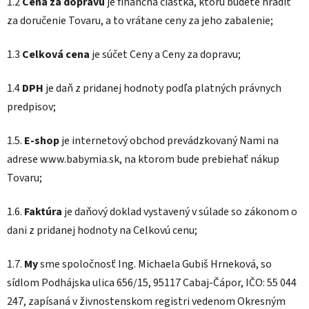
1.2
Cena za dopravu
je finančná čiastka, ktorú budete hradiť
za doručenie Tovaru, a to vrátane ceny za jeho zabalenie;
1.3
Celková cena
je súčet Ceny a Ceny za dopravu;
1.4
DPH
je daň z pridanej hodnoty podľa platných právnych
predpisov;
1.5.
E-shop
je internetový obchod prevádzkovaný Nami na
adrese www.babymia.sk, na ktorom bude prebiehať nákup
Tovaru;
1.6.
Faktúra
je daňový doklad vystavený v súlade so zákonom o
dani z pridanej hodnoty na Celkovú cenu;
1.7.
My
sme spoločnosť Ing. Michaela Gubiš Hrneková, so
sídlom Podhájska ulica 656/15, 95117 Cabaj-Čápor, IČO: 55 044
247, zapísaná v živnostenskom registri vedenom Okresným