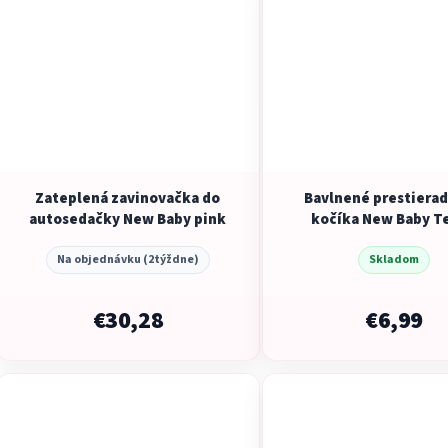
Zateplená zavinovačka do
Bavlnené prestierad
autosedačky New Baby pink
kočíka New Baby T
bear in space 35x7
Na objednávku (2týždne)
Skladom
€30,28
€6,99