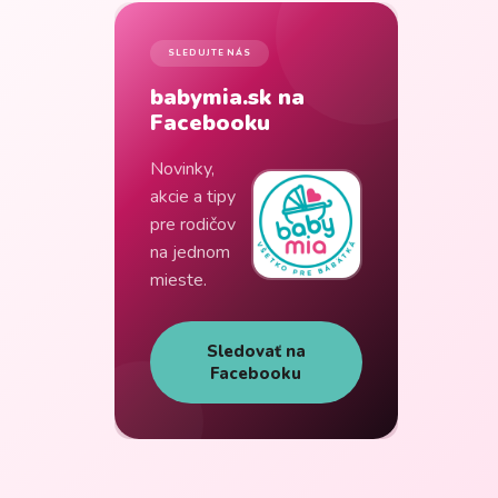
SLEDUJTE NÁS
babymia.sk na
Facebooku
Novinky,
akcie a tipy
pre rodičov
na jednom
mieste.
Sledovať na
Facebooku