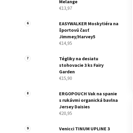
Melange
€13,97
EASYWALKER Moskytiéra na
športovú časť
Jimmey/Harvey5
€14,95
Tégliky na desiatu
stohovacie 3 ks Fairy
Garden
€15,90
ERGOPOUCH Vak na spanie
s rukávmi organická bavlna
Jersey Daisies
€20,95
Venicci TINUM UPLINE 3