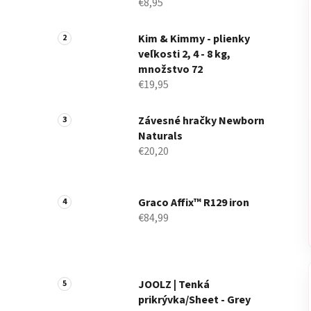
€8,95
Kim & Kimmy - plienky
veľkosti 2, 4 - 8 kg,
množstvo 72
€19,95
Závesné hračky Newborn
Naturals
€20,20
Graco Affix™ R129 iron
€84,99
JOOLZ | Tenká
prikrývka/Sheet - Grey