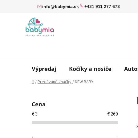
Prejsť
info@babymia.sk
+421 911 277 673
na
obsah
Výpredaj
Kočíky a nosiče
Auto
Domov
/
Predávané značky
/
NEW BABY
B
o
Cena
č
€
3
€
269
n
ý
p