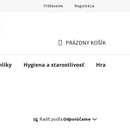
Prihlásenie
Registrácia
PRÁZDNY KOŠÍK
NÁKUPNÝ
KOŠÍK
mlíky
Hygiena a starostlivosť
Hračky
B
R
Radiť podľa:
Odporúčame
a
d