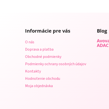
Z
á
Informácie pre vás
Blog
p
ä
Avova
O nás
t
ADAC
Doprava a platba
i
Obchodné podmienky
e
Podmienky ochrany osobných údajov
Kontakty
Hodnotenie obchodu
Moja objednávka