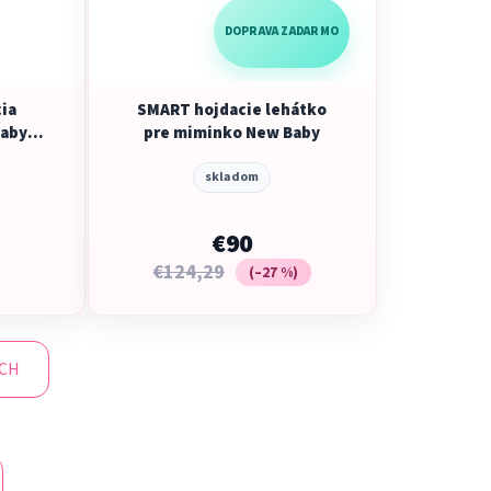
DOPRAVA ZADARMO
cia
SMART hojdacie lehátko
Baby
pre miminko New Baby
skladom
€90
€124,29
(–27 %)
ÍCH