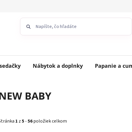
sedačky
Nábytok a doplnky
Papanie a cu
NEW BABY
Stránka
1
z
5
-
56
položiek celkom