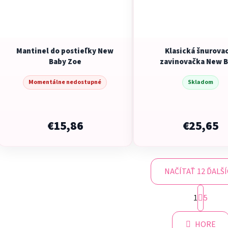
Mantinel do postieľky New
Klasická šnurova
Baby Zoe
zavinovačka New 
Vážky
Momentálne nedostupné
Skladom
€15,86
€25,65
NAČÍTAŤ 12 ĎALŠ
S
1
t
5
O
r
v
á
l
HORE
n