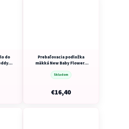
lo do
Prebaľovacia podložka
eddy
mäkká New Baby Flowers
5 cm
49x70cm
Skladom
€16,40