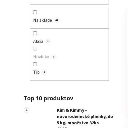
a
n
e
Na sklade
41
l
Akcia
3
Novinka
0
Tip
1
Top 10 produktov
Kim & Kimmy -
novorodenecké plienky, do
5 kg, množstvo 32ks