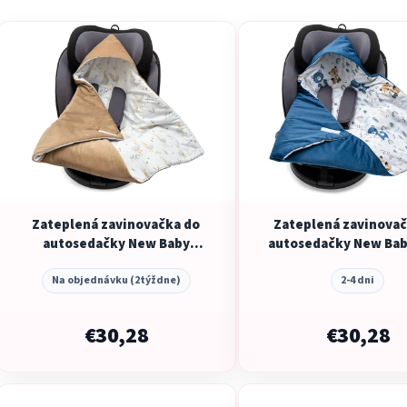
V
ý
p
i
s
p
r
o
d
Zateplená zavinovačka do
Zateplená zavinovač
u
autosedačky New Baby
autosedačky New Bab
k
brown
t
Na objednávku (2týždne)
2-4 dni
o
v
€30,28
€30,28