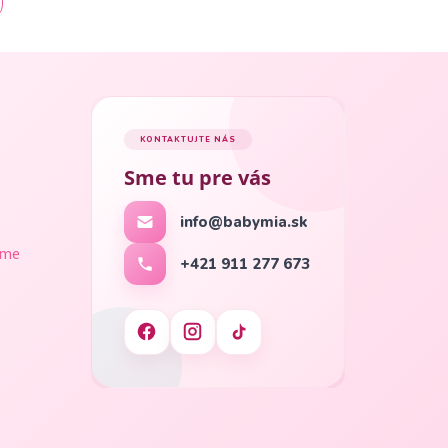
KONTAKTUJTE NÁS
Sme tu pre vás
info@babymia.sk
ame
+421 911 277 673