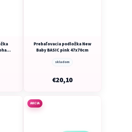
ožka
Prebaľovacia podložka New
phant
Baby BASIC pink 47x70cm
skladom
€20,10
AKCIA