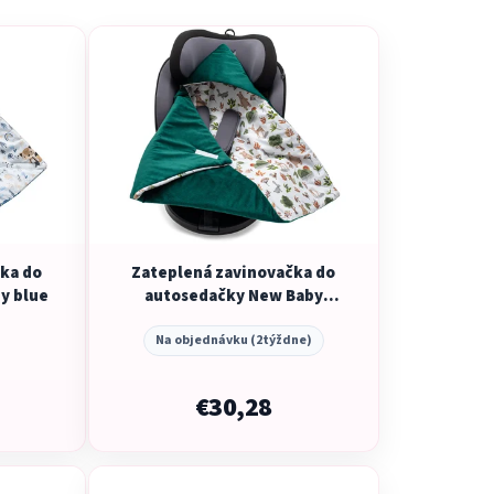
e
n
i
e
p
r
o
d
u
ka do
Zateplená zavinovačka do
k
y blue
autosedačky New Baby
t
green
o
Na objednávku (2týždne)
v
€30,28