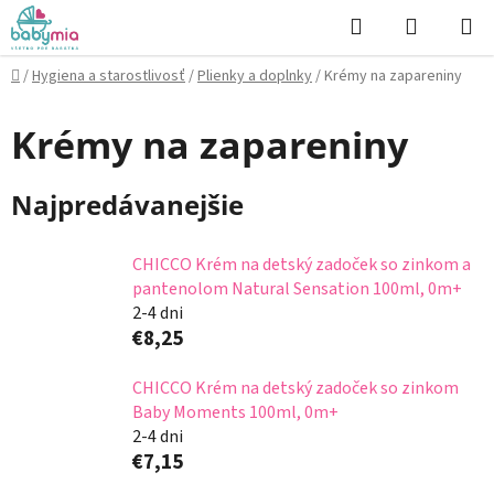
Prejsť
Hľadať
NÁKUP
na
KOŠÍK
obsah
Domov
/
Hygiena a starostlivosť
/
Plienky a doplnky
/
Krémy na zapareniny
Krémy na zapareniny
Najpredávanejšie
CHICCO Krém na detský zadoček so zinkom a
pantenolom Natural Sensation 100ml, 0m+
2-4 dni
€8,25
CHICCO Krém na detský zadoček so zinkom
Baby Moments 100ml, 0m+
2-4 dni
€7,15