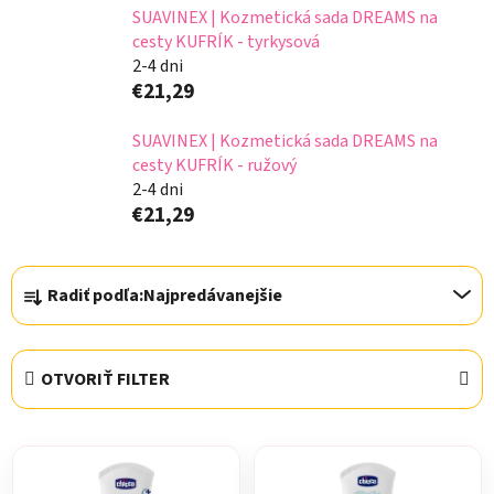
SUAVINEX | Kozmetická sada DREAMS na
cesty KUFRÍK - tyrkysová
2-4 dni
€21,29
SUAVINEX | Kozmetická sada DREAMS na
cesty KUFRÍK - ružový
2-4 dni
€21,29
R
Radiť podľa:
Najpredávanejšie
a
d
e
OTVORIŤ FILTER
n
i
V
e
ý
p