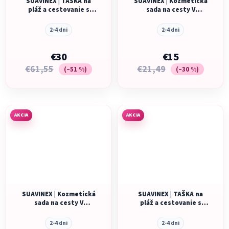
SUAVINEX | TAŠKA na
SUAVINEX | Kozmetická
pláž a cestovanie s
sada na cesty V
kozmetikou - ružová
BAVLNĚNÉ TAŠTIČKE-
modrá
2-4 dni
2-4 dni
€30
€15
€61,55
€21,49
(–51 %)
(–30 %)
AKCIA
AKCIA
SUAVINEX | Kozmetická
SUAVINEX | TAŠKA na
sada na cesty V
pláž a cestovanie s
BAVLNĚNÉ TAŠTIČKE-
kozmetikou -
růžová
Tyrkysová
2-4 dni
2-4 dni