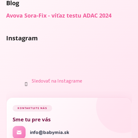
Blog
s
u
Avova Sora-Fix - víťaz testu ADAC 2024
Instagram
Sledovať na Instagrame
KONTAKTUJTE NÁS
Sme tu pre vás
info@babymia.sk