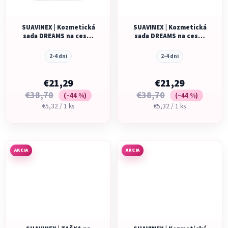
SUAVINEX | Kozmetická
SUAVINEX | Kozmetická
sada DREAMS na cesty
sada DREAMS na cesty
KUFRÍK - tyrkysová
KUFRÍK - ružový
2-4 dni
2-4 dni
€21,29
€21,29
€38,70
€38,70
(–44 %)
(–44 %)
Jednotková
Jednotková
€5,32 / 1 ks
€5,32 / 1 ks
cena:
cena:
AKCIA
AKCIA