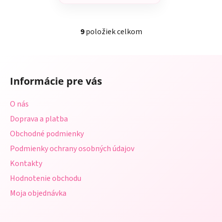
9
položiek celkom
O
v
l
Z
á
á
d
Informácie pre vás
p
a
ä
c
O nás
t
i
Doprava a platba
i
e
p
Obchodné podmienky
e
r
Podmienky ochrany osobných údajov
v
Kontakty
k
y
Hodnotenie obchodu
v
Moja objednávka
ý
p
i