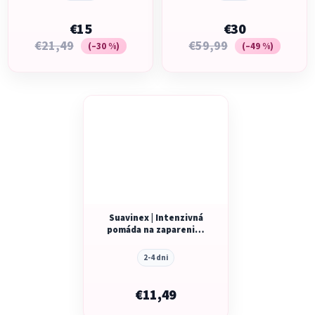
€15
€30
€21,49
€59,99
(–30 %)
(–49 %)
Suavinex | Intenzivná
pomáda na zapareniny
75 ml
2-4 dni
€11,49