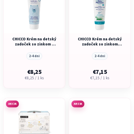
p
r
i
o
s
d
p
u
r
k
o
CHICCO Krém na detský
CHICCO Krém na detský
t
zadoček so zinkom a
zadoček so zinkom
d
o
pantenolom Natural
Baby Moments 100ml,
Sensation 100ml, 0m+
0m+
u
v
2-4 dni
2-4 dni
k
t
€8,25
€7,15
Jednotková
Jednotková
€8,25 / 1 ks
€7,15 / 1 ks
o
cena:
cena:
v
AKCIA
AKCIA