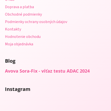
t
i
Doprava a platba
i
e
p
Obchodné podmienky
e
r
Podmienky ochrany osobných údajov
v
Kontakty
k
y
Hodnotenie obchodu
v
Moja objednávka
ý
p
i
Blog
s
u
Avova Sora-Fix - víťaz testu ADAC 2024
Instagram