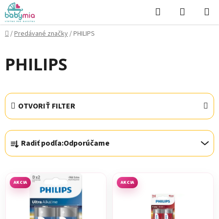
Prejsť
Hľadať
NÁKUP
na
KOŠÍK
obsah
Domov
/
Predávané značky
/
PHILIPS
PHILIPS
OTVORIŤ FILTER
R
Radiť podľa:
Odporúčame
a
d
V
e
ý
n
AKCIA
AKCIA
p
i
i
e