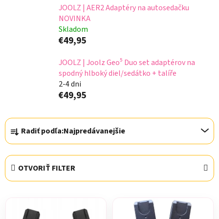
JOOLZ | AER2 Adaptéry na autosedačku
NOVINKA
Skladom
€49,95
JOOLZ | Joolz Geo⁵ Duo set adaptérov na
spodný hlboký diel/sedátko + talíře
2-4 dni
€49,95
R
Radiť podľa:
Najpredávanejšie
a
d
e
OTVORIŤ FILTER
n
i
V
e
ý
p