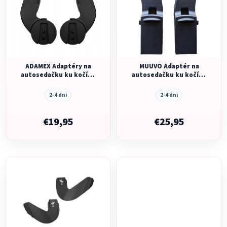
p
r
i
o
s
d
p
u
r
k
o
ADAMEX Adaptéry na
MUUVO Adaptér na
t
autosedačku ku kočíku
autosedačku ku kočíku
d
o
Como
Fold
u
v
2-4 dni
2-4 dni
k
t
€19,95
€25,95
o
v