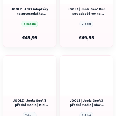
JOOLZ | AER2 Adaptéry
JOOLZ | Joolz Geo⁵ Duo
na autosedačku
set adaptérov na
NOVINKA
spodný hlboký
diel/sedátko + talíře
Skladom
2-4 dni
€49,95
€49,95
JOOLZ | Joolz Geo⁵/3
JOOLZ | Joolz Geo⁵/3
přední madlo | Mid
přední madlo | Black
Brown carbon
carbon
2-4 dni
2-4 dni