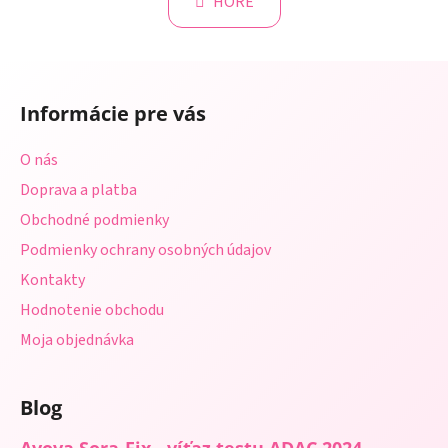
k
HORE
á
o
d
v
a
a
Z
c
n
á
i
i
Informácie pre vás
e
p
e
p
ä
O nás
r
t
v
Doprava a platba
i
k
Obchodné podmienky
e
y
Podmienky ochrany osobných údajov
v
ý
Kontakty
p
Hodnotenie obchodu
i
s
Moja objednávka
u
Blog