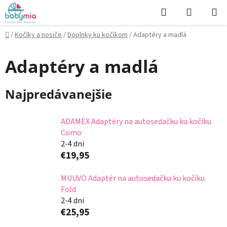
Prejsť
Hľadať
NÁKUP
na
KOŠÍK
obsah
Domov
/
Kočíky a nosiče
/
Doplnky ku kočíkom
/
Adaptéry a madlá
Adaptéry a madlá
Najpredávanejšie
ADAMEX Adaptéry na autosedačku ku kočíku
Como
2-4 dni
€19,95
MUUVO Adaptér na autosedačku ku kočíku
Fold
2-4 dni
€25,95