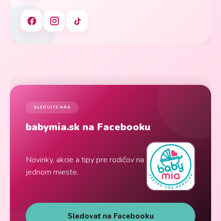
SLEDUJTE NÁS
babymia.sk na Facebooku
Novinky, akcie a tipy pre rodičov na
jednom mieste.
Sledovať na Facebooku