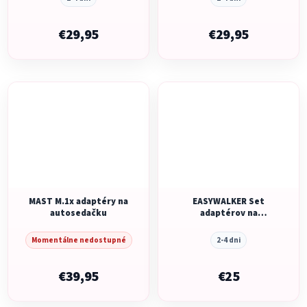
€29,95
€29,95
MAST M.1x adaptéry na
EASYWALKER Set
autosedačku
adaptérov na
autosedačku ku kočíku
Zoey
Momentálne nedostupné
2-4 dni
€39,95
€25