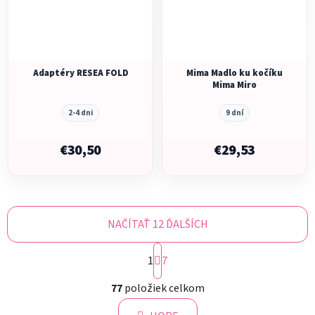
Adaptéry RESEA FOLD
Mima Madlo ku kočíku
Mima Miro
2-4 dni
9 dní
€30,50
€29,53
NAČÍTAŤ 12 ĎALŠÍCH
S
1
t
7
r
O
á
77
položiek celkom
v
n
l