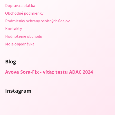
t
v
Doprava a platba
i
k
Obchodné podmienky
e
y
Podmienky ochrany osobných údajov
v
ý
Kontakty
p
Hodnotenie obchodu
i
s
Moja objednávka
u
Blog
Avova Sora-Fix - víťaz testu ADAC 2024
Instagram