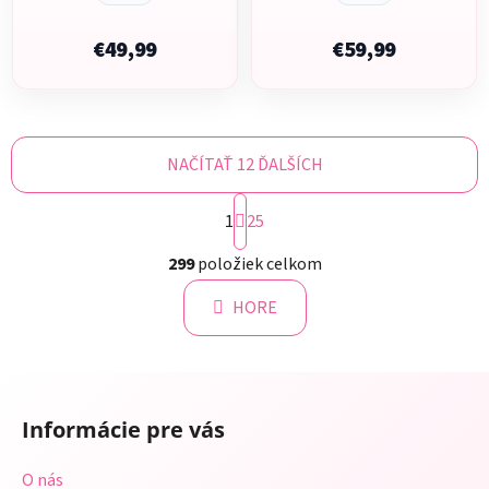
€49,99
€59,99
NAČÍTAŤ 12 ĎALŠÍCH
S
1
t
25
r
O
á
299
položiek celkom
v
n
l
k
HORE
á
o
d
v
a
a
Z
c
n
á
i
i
Informácie pre vás
e
p
e
p
ä
O nás
r