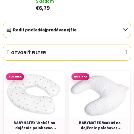
Skladom
€6,79
R
Radiť podľa:
Najpredávanejšie
a
d
e
OTVORIŤ FILTER
n
i
V
e
ý
NOVINKA
NOVINKA
p
p
r
i
o
s
d
p
u
r
k
o
BABYMATEX Vankúš na
BABYMATEX Vankúš na
t
dojčenie polohovací
dojčenie polohovací
d
Relax Jersey 190cm
miniRelax Jersey 150cm