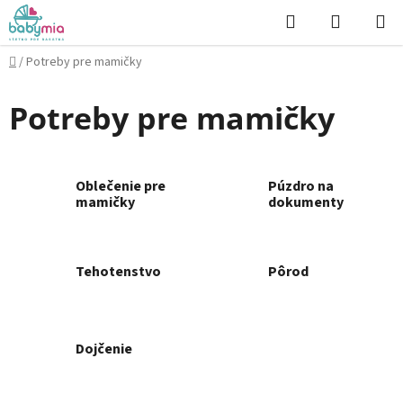
Prejsť
Hľadať
NÁKUP
na
KOŠÍK
obsah
Domov
/
Potreby pre mamičky
Potreby pre mamičky
Oblečenie pre
Púzdro na
mamičky
dokumenty
Tehotenstvo
Pôrod
Dojčenie