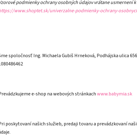
Vzorové podmienky ochrany osobných údajov vrátane usmernení k ic
https://www.shoptet.sk/univerzalne-podmienky-ochrany-osobnyc
Sme spoločnosť Ing. Michaela Gubiš Hrneková, Podhájska ulica 656/
1080486462
Prevádzkujeme e-shop na webových stránkach
www.babymia.sk
Pri poskytovaní našich služieb, predaji tovaru a prevádzkovaní n
údaje.