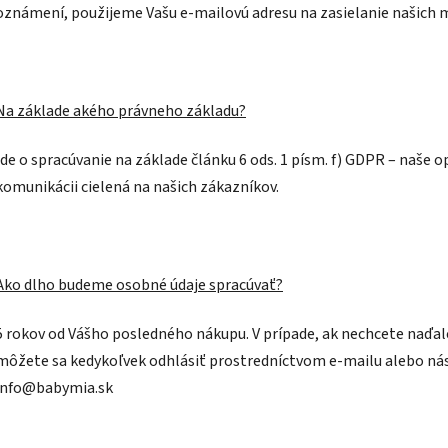
oznámení, použijeme Vašu e-mailovú adresu na zasielanie našich
Na základe akého právneho základu?
Ide o spracúvanie na základe článku 6 ods. 1 písm. f) GDPR – naše
komunikácii cielená na našich zákazníkov.
Ako dlho budeme osobné údaje spracúvať?
5 rokov od Vášho posledného nákupu. V prípade, ak nechcete naďa
môžete sa kedykoľvek odhlásiť prostredníctvom e-mailu alebo ná
info@babymia.sk