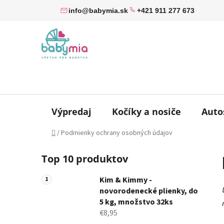
Prejsť
info@babymia.sk
+421 911 277 673
na
obsah
Výpredaj
Kočíky a nosiče
Auto
Domov
/
Podmienky ochrany osobných údajov
B
Top 10 produktov
o
č
Kim & Kimmy -
n
novorodenecké plienky, do
ý
5 kg, množstvo 32ks
p
€8,95