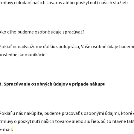
zmluvy o dodaní našich tovarov alebo poskytnutí našich služieb.
Ako dlho budeme osobné údaje spracúvať?
Pokiaľ nenadviažeme ďalšiu spoluprácu, Vaše osobné údaje budeme
poslednej komunikácie.
B. Spracúvanie osobných údajov v prípade nákupu
Pokiaľ u nás nakúpite, budeme pracovať s osobnými údajmi, ktoré
zmluvy o poskytnutí našich tovarov alebo služieb. Sú to hlavne faktu
e-mail
.