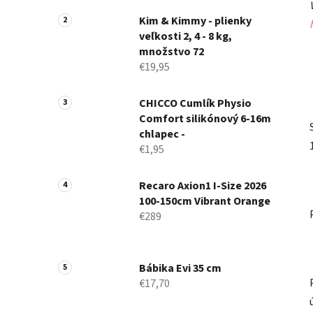
a
n
Kim & Kimmy - plienky
veľkosti 2, 4 - 8 kg,
e
množstvo 72
l
€19,95
CHICCO Cumlík Physio
Comfort silikónový 6-16m
chlapec -
€1,95
Recaro Axion1 I-Size 2026
100-150cm Vibrant Orange
€289
Bábika Evi 35 cm
€17,70