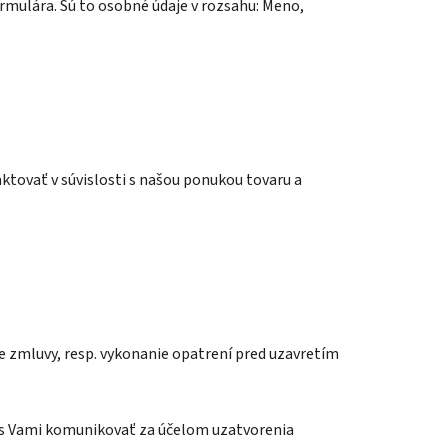
mulára. Sú to osobné údaje v rozsahu: Meno,
tovať v súvislosti s našou ponukou tovaru a
ie zmluvy, resp. vykonanie opatrení pred uzavretím
 s Vami komunikovať za účelom uzatvorenia