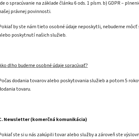
Ide o spracúvanie na základe článku 6 ods. 1 písm. b) GDPR – plneni
našej právnej povinnosti.
Pokiaľ by ste nám tieto osobné údaje neposkytli, nebudeme môcť 
alebo poskytnutí našich služieb.
Ako dlho budeme osobné údaje spracúvať?
Počas dodania tovarov alebo poskytovania služieb a potom 5 roko
dodania tovaru.
C. Newsletter (komerčná komunikácia)
Pokiaľ ste si u nás zakúpili tovar alebo služby a zároveň ste výsl