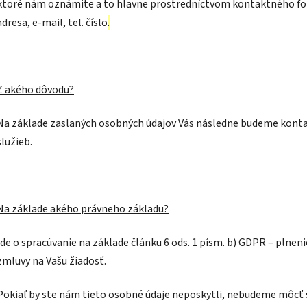
ktoré nám oznámite a to hlavne prostredníctvom kontaktného for
adresa, e-mail, tel. číslo
.
Z akého dôvodu?
Na základe zaslaných osobných údajov Vás následne budeme kontak
služieb.
Na základe akého právneho základu?
Ide o spracúvanie na základe článku 6 ods. 1 písm. b) GDPR – plnen
zmluvy na Vašu žiadosť.
Pokiaľ by ste nám tieto osobné údaje neposkytli, nebudeme môcť