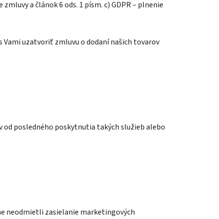
e zmluvy a článok 6 ods. 1 písm. c) GDPR – plnenie
s Vami uzatvoriť zmluvu o dodaní našich tovarov
v od posledného poskytnutia takých služieb alebo
ovne neodmietli zasielanie marketingových