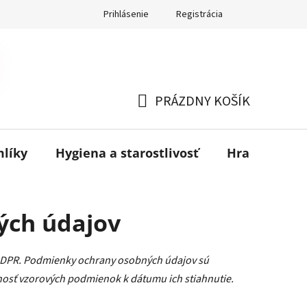
Prihlásenie
Registrácia
PRÁZDNY KOŠÍK
NÁKUPNÝ
KOŠÍK
mlíky
Hygiena a starostlivosť
Hračky
B
ých údajov
GDPR. Podmienky ochrany osobných údajov sú
nosť vzorových podmienok k dátumu ich stiahnutie.