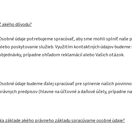
Z akého dôvodu?
Osobné údaje potrebujeme spracúvať, aby sme mohli splniť naše p
alebo poskytovanie služieb. Využitím kontaktných údajov budeme 
objednávky, prípadne ohľadom reklamácií alebo Vašich otázok.
Osobné údaje budeme ďalej spracúvať pre splnenie našich povinno
právnych predpisov (hlavne na účtovné a daňové účely, prípadne na 
Na základe akého právneho základu spracúvame osobné údaje?