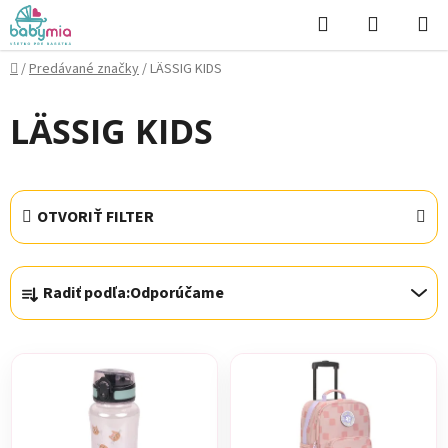
Prejsť
Hľadať
NÁKUP
na
KOŠÍK
obsah
Domov
/
Predávané značky
/
LÄSSIG KIDS
LÄSSIG KIDS
OTVORIŤ FILTER
R
Radiť podľa:
Odporúčame
a
d
V
e
ý
n
p
i
i
e