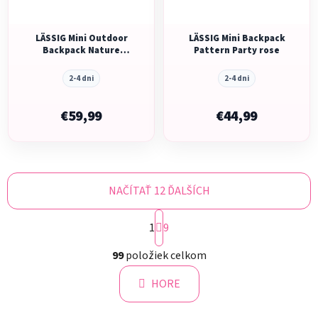
LÄSSIG Mini Outdoor
LÄSSIG Mini Backpack
Backpack Nature
Pattern Party rose
hazelnut
2-4 dni
2-4 dni
€59,99
€44,99
NAČÍTAŤ 12 ĎALŠÍCH
S
1
t
9
r
O
á
99
položiek celkom
v
n
l
k
HORE
á
o
d
v