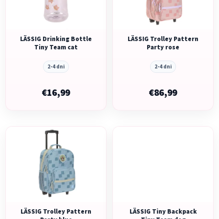
s
p
p
r
r
o
o
LÄSSIG Drinking Bottle
LÄSSIG Trolley Pattern
d
Tiny Team cat
Party rose
d
u
u
k
2-4 dni
2-4 dni
k
t
t
€16,99
€86,99
o
o
v
v
LÄSSIG Trolley Pattern
LÄSSIG Tiny Backpack