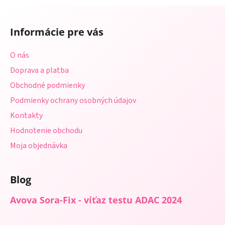
a
a
Z
c
n
á
i
i
Informácie pre vás
e
p
e
p
ä
O nás
r
t
v
Doprava a platba
i
k
Obchodné podmienky
e
y
Podmienky ochrany osobných údajov
v
ý
Kontakty
p
Hodnotenie obchodu
i
s
Moja objednávka
u
Blog
Avova Sora-Fix - víťaz testu ADAC 2024