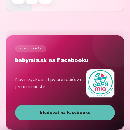
SLEDUJTE NÁS
babymia.sk na Facebooku
Novinky, akcie a tipy pre rodičov na
jednom mieste.
Sledovať na Facebooku