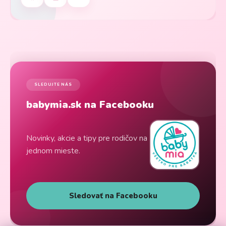
SLEDUJTE NÁS
babymia.sk na Facebooku
Novinky, akcie a tipy pre rodičov na
jednom mieste.
Sledovať na Facebooku