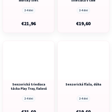
morský svet
svietiaca v tme
2-4 dni
2-4 dni
€21,96
€19,60
Senzorická triediaca
Senzorická fľaša, dúha
tácka Play Tray, fialová
2-4 dni
2-4 dni