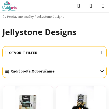
Prejsť
Hľadať
NÁKUP
na
KOŠÍK
obsah
Domov
/
Predávané značky
/
Jellystone Designs
Jellystone Designs
OTVORIŤ FILTER
R
Radiť podľa:
Odporúčame
a
d
V
e
ý
n
p
i
i
e