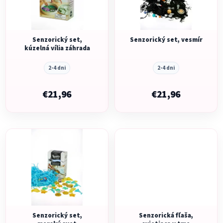
s
p
p
r
r
o
o
Senzorický set,
Senzorický set, vesmír
d
kúzelná vília záhrada
d
u
u
k
2-4 dni
2-4 dni
k
t
t
€21,96
€21,96
o
o
v
v
Senzorický set,
Senzorická fľaša,