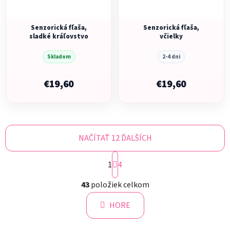
Senzorická fľaša,
Senzorická fľaša,
sladké kráľovstvo
včielky
Skladom
2-4 dni
€19,60
€19,60
NAČÍTAŤ 12 ĎALŠÍCH
S
1
t
4
r
O
á
43
položiek celkom
v
n
l
k
HORE
á
o
d
v