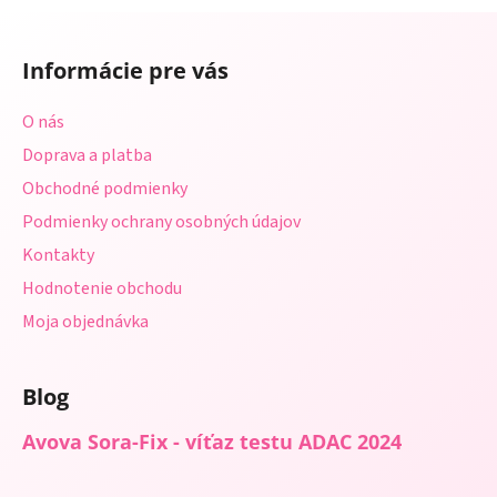
a
a
Z
c
n
á
i
i
Informácie pre vás
e
p
e
p
ä
O nás
r
t
v
Doprava a platba
i
k
Obchodné podmienky
e
y
Podmienky ochrany osobných údajov
v
ý
Kontakty
p
Hodnotenie obchodu
i
s
Moja objednávka
u
Blog
Avova Sora-Fix - víťaz testu ADAC 2024