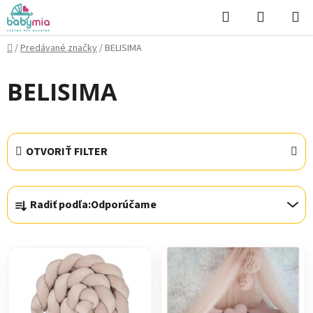
Prejsť
Hľadať
NÁKUP
na
KOŠÍK
obsah
Domov
/
Predávané značky
/
BELISIMA
BELISIMA
OTVORIŤ FILTER
R
Radiť podľa:
Odporúčame
a
d
V
e
ý
n
p
i
i
e