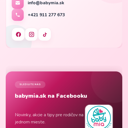
info@babymia.sk
+421 911 277 673
SLEDUJTE NÁS
babymia.sk na Facebooku
Novinky, akcie a tipy pre rodičov na
jednom mieste.