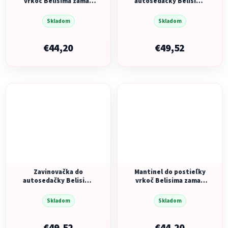
vrkoč Belisima zamat
autosedačky Belisima
staro ružový
ružová
Skladom
Skladom
€44,20
€49,52
Zavinovačka do
Mantinel do postieľky
autosedačky Belisima
vrkoč Belisima zamat
sivá
sivo modrý
Skladom
Skladom