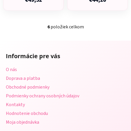
€49,52
€44,20
6
položiek celkom
O
v
l
Z
á
á
d
Informácie pre vás
p
a
ä
c
O nás
t
i
Doprava a platba
i
e
p
Obchodné podmienky
e
r
Podmienky ochrany osobných údajov
v
Kontakty
k
y
Hodnotenie obchodu
v
Moja objednávka
ý