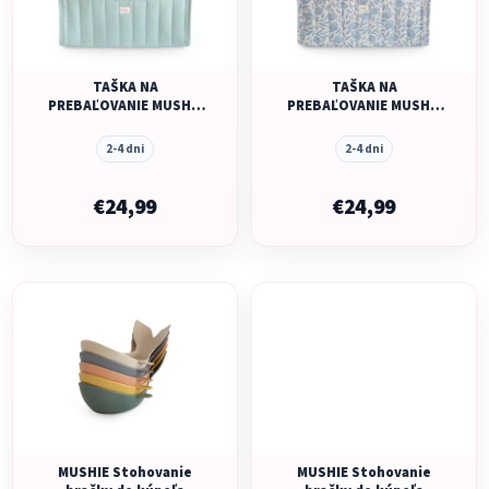
s
p
p
r
r
o
o
TAŠKA NA
TAŠKA NA
d
PREBAĽOVANIE MUSHIE
PREBAĽOVANIE MUSHIE
d
u
- ROMAN GREEN
- BLUE FLOWERS
u
k
2-4 dni
2-4 dni
k
t
t
€24,99
€24,99
o
o
v
v
MUSHIE Stohovanie
MUSHIE Stohovanie