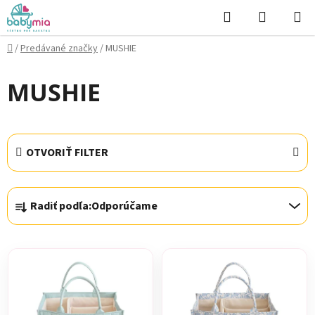
Prejsť
Hľadať
NÁKUP
na
KOŠÍK
obsah
Domov
/
Predávané značky
/
MUSHIE
MUSHIE
OTVORIŤ FILTER
R
Radiť podľa:
Odporúčame
a
d
V
e
ý
n
p
i
i
e