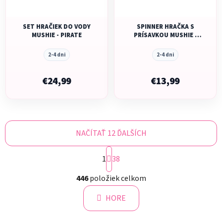
SET HRAČIEK DO VODY
SPINNER HRAČKA S
MUSHIE - PIRATE
PRÍSAVKOU MUSHIE -
BEE
2-4 dni
2-4 dni
€24,99
€13,99
NAČÍTAŤ 12 ĎALŠÍCH
S
1
t
38
r
O
á
446
položiek celkom
v
n
l
k
HORE
á
o
d
v