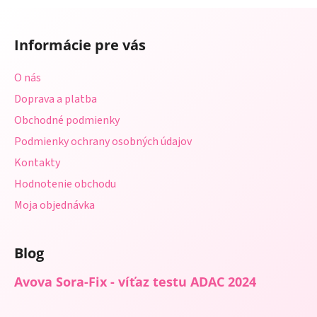
a
a
Z
c
n
á
i
i
Informácie pre vás
e
p
e
p
ä
O nás
r
t
v
Doprava a platba
i
k
Obchodné podmienky
e
y
Podmienky ochrany osobných údajov
v
ý
Kontakty
p
Hodnotenie obchodu
i
s
Moja objednávka
u
Blog
Avova Sora-Fix - víťaz testu ADAC 2024