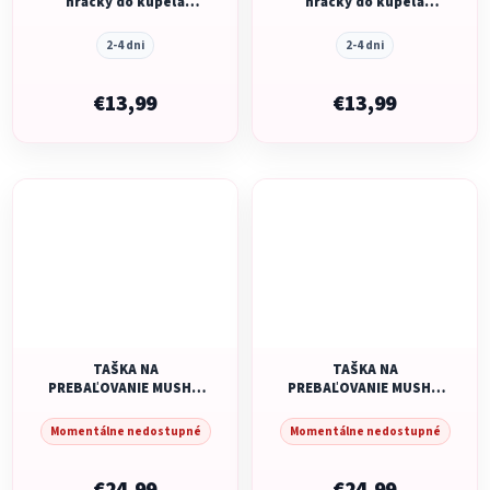
hračky do kúpeľa
hračky do kúpeľa
Veľryba - retro
Veľryba - originál
2-4 dni
2-4 dni
€13,99
€13,99
TAŠKA NA
TAŠKA NA
PREBAĽOVANIE MUSHIE
PREBAĽOVANIE MUSHIE
- BLUSH
- PASTEL BLOOMS
Momentálne nedostupné
Momentálne nedostupné