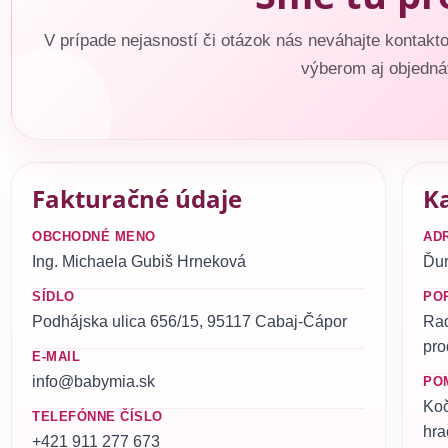
V prípade nejasností či otázok nás neváhajte konta
výberom aj objedná
Fakturačné údaje
K
OBCHODNÉ MENO
AD
Ing. Michaela Gubiš Hrneková
Ďur
SÍDLO
PO
Podhájska ulica 656/15, 95117 Cabaj-Čápor
Ra
pro
E-MAIL
info@babymia.sk
PO
Koč
TELEFÓNNE ČÍSLO
hra
+421 911 277 673