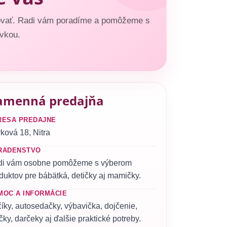
ktovať. Radi vám poradíme a pomôžeme s
vkou.
amenná predajňa
RESA PREDAJNE
ková 18, Nitra
RADENSTVO
di vám osobne pomôžeme s výberom
duktov pre bábätká, detičky aj mamičky.
MOC A INFORMÁCIE
íky, autosedačky, výbavička, dojčenie,
čky, darčeky aj ďalšie praktické potreby.