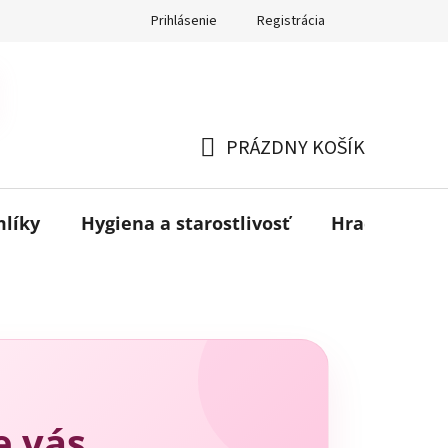
Prihlásenie
Registrácia
PRÁZDNY KOŠÍK
NÁKUPNÝ
KOŠÍK
mlíky
Hygiena a starostlivosť
Hračky
B
e vás