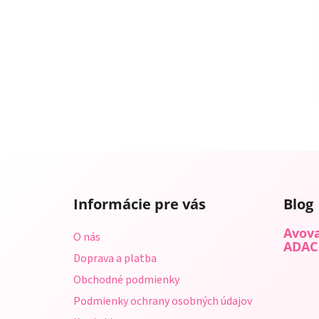
Z
á
Informácie pre vás
Blog
p
ä
Avova
O nás
t
ADAC
Doprava a platba
i
Obchodné podmienky
e
Podmienky ochrany osobných údajov