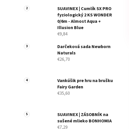
a
n
SUAVINEX | Cumlík SX PRO
fyziologický 2 KS WONDER
e
0/6m - Almost Aqua +
l
Illusion Blue
€9,84
Darčeková sada Newborn
Naturals
€26,70
Vankúšik pre hru na brušku
Fairy Garden
€35,60
SUAVINEX | ZÁSOBNÍK na
sušené mlieko BONHOMIA
€7,29