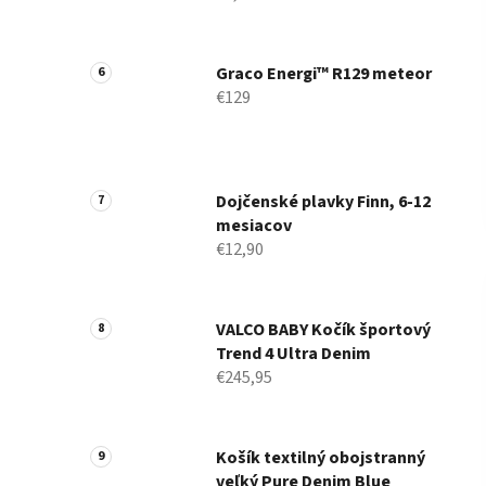
Graco Energi™ R129 meteor
€129
Dojčenské plavky Finn, 6-12
mesiacov
€12,90
VALCO BABY Kočík športový
Trend 4 Ultra Denim
€245,95
Košík textilný obojstranný
veľký Pure Denim Blue