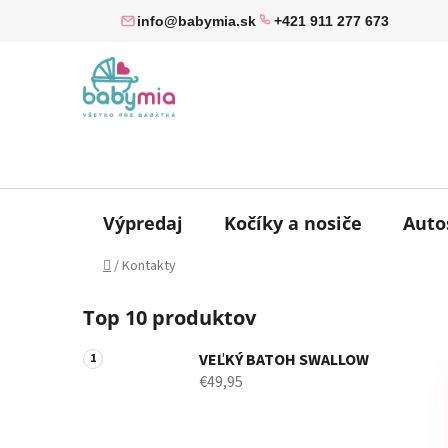
Prejsť
info@babymia.sk
+421 911 277 673
na
obsah
Výpredaj
Kočíky a nosiče
Auto
Domov
/
Kontakty
B
Top 10 produktov
o
č
VEĽKÝ BATOH SWALLOW
n
€49,95
ý
p