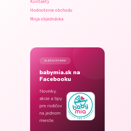
Kontakty
Hodnotenie obchodu
Moja objednávka
SLEDUJTE NÁS
babymia.sk na
Facebooku
Novinky,
akcie a tipy
pre rodičov
na jednom
mieste.