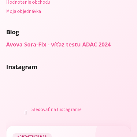
y
Hodnotenie obchodu
v
Moja objednávka
ý
p
i
Blog
s
u
Avova Sora-Fix - víťaz testu ADAC 2024
Instagram
Sledovať na Instagrame
KONTAKTUJTE NÁS