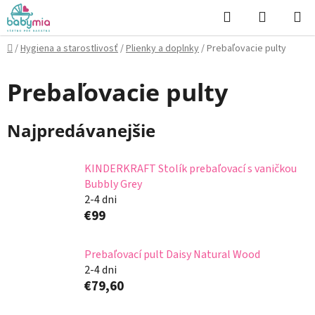
Prejsť
Hľadať
NÁKUP
na
KOŠÍK
obsah
Domov
/
Hygiena a starostlivosť
/
Plienky a doplnky
/
Prebaľovacie pulty
Prebaľovacie pulty
Najpredávanejšie
KINDERKRAFT Stolík prebaľovací s vaničkou
Bubbly Grey
2-4 dni
€99
Prebaľovací pult Daisy Natural Wood
2-4 dni
€79,60