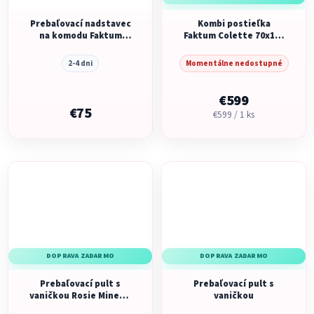
Prebaľovací nadstavec
Kombi postieľka
na komodu Faktum
Faktum Colette 70x120
Colette White, lesklá
Biela
biela
2-4 dni
Momentálne nedostupné
€599
€75
Jednotková
€599 / 1 ks
cena:
DOPRAVA ZADARMO
DOPRAVA ZADARMO
Prebaľovací pult s
Prebaľovací pult s
vaničkou Rosie Mineral
vaničkou
Grey