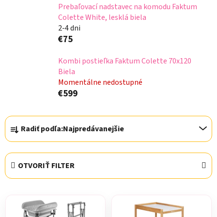
Prebaľovací nadstavec na komodu Faktum
Colette White, lesklá biela
2-4 dni
€75
Kombi postieľka Faktum Colette 70x120
Biela
Momentálne nedostupné
€599
R
Radiť podľa:
Najpredávanejšie
a
d
e
OTVORIŤ FILTER
n
i
V
e
ý
p