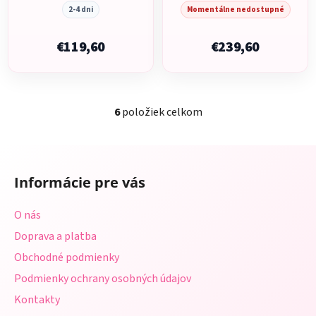
2-4 dni
Momentálne nedostupné
€119,60
€239,60
6
položiek celkom
O
v
l
Z
á
á
d
Informácie pre vás
p
a
ä
c
O nás
t
i
Doprava a platba
i
e
p
Obchodné podmienky
e
r
Podmienky ochrany osobných údajov
v
Kontakty
k