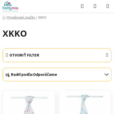
Prejsť
Hľadať
NÁKUP
na
KOŠÍK
obsah
Domov
/
Predávané značky
/
XKKO
XKKO
OTVORIŤ FILTER
R
Radiť podľa:
Odporúčame
a
d
V
e
ý
n
p
i
i
e