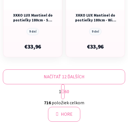
XKKO LUX Mantinel do
XKKO LUX Mantinel do
postieľky 180cm - Sky
postieľky 180cm - Wild
Whale
Forest
9 dní
9 dní
€33,96
€33,96
NAČÍTAŤ 12 ĎALŠÍCH
S
1
t
60
r
O
á
716
položiek celkom
v
n
l
k
HORE
á
o
d
v