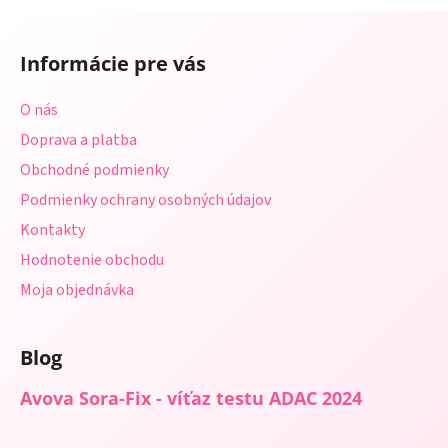
a
a
Z
c
n
á
i
i
Informácie pre vás
e
p
e
p
ä
O nás
r
t
v
Doprava a platba
i
k
Obchodné podmienky
e
y
Podmienky ochrany osobných údajov
v
ý
Kontakty
p
Hodnotenie obchodu
i
s
Moja objednávka
u
Blog
Avova Sora-Fix - víťaz testu ADAC 2024