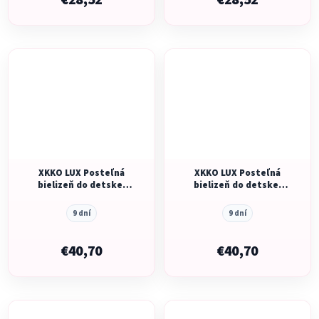
€28,52
€28,52
XKKO LUX Posteľná
XKKO LUX Posteľná
bielizeň do detskej
bielizeň do detskej
postieľky - Sky Whale
postieľky - Wild Forest
9 dní
9 dní
€40,70
€40,70