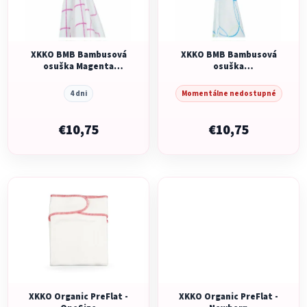
s
p
p
r
r
o
o
XKKO BMB Bambusová
XKKO BMB Bambusová
d
osuška Magenta
osuška
d
u
Squares, 90x100, (1ks)
Squares&amp;Circles -
Cyan Circles, 90x100,
u
k
4 dni
Momentálne nedostupné
(1ks)
k
t
t
€10,75
€10,75
o
o
v
v
XKKO Organic PreFlat -
XKKO Organic PreFlat -