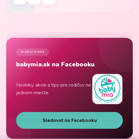
SLEDUJTE NÁS
babymia.sk na Facebooku
Novinky, akcie a tipy pre rodičov na
jednom mieste.
Sledovať na Facebooku