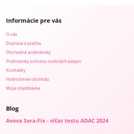
Z
á
Informácie pre vás
p
ä
O nás
t
Doprava a platba
i
Obchodné podmienky
e
Podmienky ochrany osobných údajov
Kontakty
Hodnotenie obchodu
Moja objednávka
Blog
Avova Sora-Fix - víťaz testu ADAC 2024