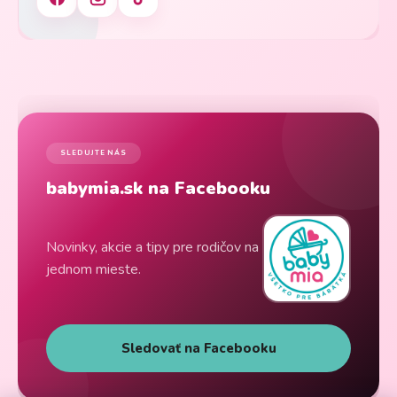
SLEDUJTE NÁS
babymia.sk na Facebooku
Novinky, akcie a tipy pre rodičov na
jednom mieste.
Sledovať na Facebooku