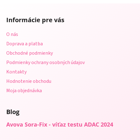
a
a
Z
c
n
á
i
i
Informácie pre vás
e
p
e
p
ä
O nás
r
t
v
Doprava a platba
i
k
Obchodné podmienky
e
y
Podmienky ochrany osobných údajov
v
ý
Kontakty
p
Hodnotenie obchodu
i
s
Moja objednávka
u
Blog
Avova Sora-Fix - víťaz testu ADAC 2024