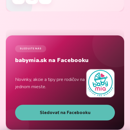
SLEDUJTE NÁS
babymia.sk na Facebooku
Novinky, akcie a tipy pre rodičov na
jednom mieste.
Sledovať na Facebooku