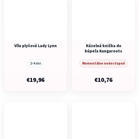
Víla plyšová Lady Lynn
Kúzelná knižka do
kúpeľa Kangaroots
2-4 dni
Momentálne nedostupné
€19,96
€10,76