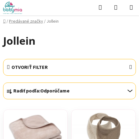
Prejsť
Hľadať
NÁKUP
na
KOŠÍK
obsah
Domov
/
Predávané značky
/
Jollein
Jollein
OTVORIŤ FILTER
R
Radiť podľa:
Odporúčame
a
d
V
e
ý
n
p
i
i
e