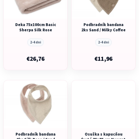
s
p
p
r
r
o
o
Deka 75x100cm Basic
Podbradník bandana
d
Sherpa Silk Rose
2ks Sand / Milky Coffee
d
u
u
k
2-4 dni
2-4 dni
k
t
t
€26,76
€11,96
o
o
v
v
Podbradník bandana
Osuška s kapucňou