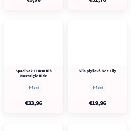
€9,96
€32,76
Spací vak 110cm Rib
Víla plyšová Bee Lily
Nostalgic Ride
2-4 dni
2-4 dni
€33,96
€19,96