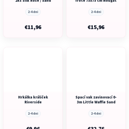
2ks Silk Rose / Sand
froté 75x75 cm Nougat
2-4 dni
2-4 dni
€11,96
€15,96
Hrkálka králiček
Spací vak zavinovací 0-
Riverside
3m Little Waffle Sand
2-4 dni
2-4 dni