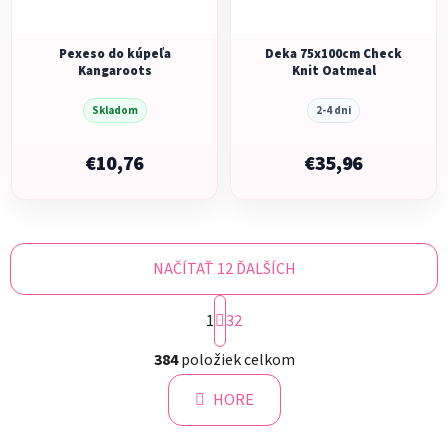
Pexeso do kúpeľa
Deka 75x100cm Check
Kangaroots
Knit Oatmeal
Skladom
2-4 dni
€10,76
€35,96
NAČÍTAŤ 12 ĎALŠÍCH
S
1
t
32
r
O
á
384
položiek celkom
v
n
l
k
HORE
á
o
d
v