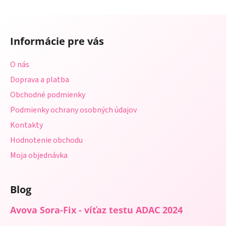
d
v
a
a
Z
c
n
á
i
i
Informácie pre vás
e
p
e
p
ä
O nás
r
t
v
Doprava a platba
i
k
Obchodné podmienky
e
y
Podmienky ochrany osobných údajov
v
ý
Kontakty
p
Hodnotenie obchodu
i
s
Moja objednávka
u
Blog
Avova Sora-Fix - víťaz testu ADAC 2024