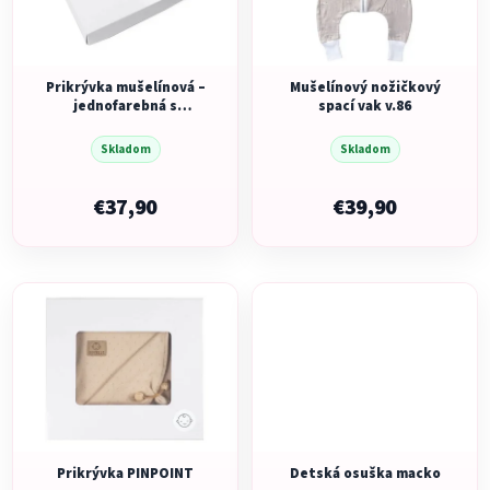
s
p
p
r
r
o
o
Prikrývka mušelínová –
Mušelínový nožičkový
d
jednofarebná s
spací vak v.86
d
u
volánikom
u
k
Skladom
Skladom
k
t
t
€37,90
€39,90
o
o
v
v
Prikrývka PINPOINT
Detská osuška macko