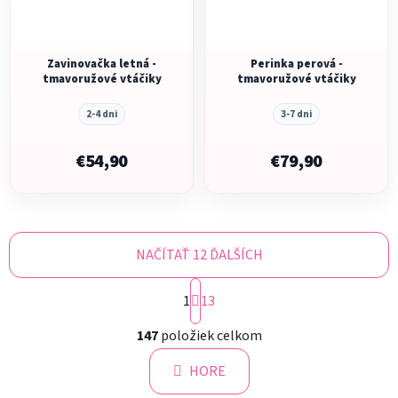
Zavinovačka letná -
Perinka perová -
tmavoružové vtáčiky
tmavoružové vtáčiky
2-4 dni
3-7 dni
€54,90
€79,90
NAČÍTAŤ 12 ĎALŠÍCH
S
1
t
13
r
O
á
147
položiek celkom
v
n
l
k
HORE
á
o