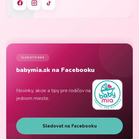
SLEDUJTE NÁS
babymia.sk na Facebooku
Novinky, akcie a tipy pre rodičov na
jednom mieste.
Sledovať na Facebooku