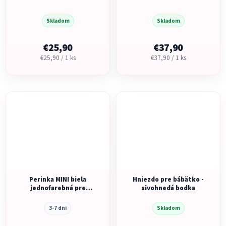
Skladom
Skladom
€25,90
€37,90
Jednotková
Jednotková
€25,90 / 1 ks
€37,90 / 1 ks
cena:
cena:
Perinka MINI biela
Hniezdo pre bábätko -
jednofarebná pre
sivohnedá bodka
predčasne narodené
bábätká
3-7 dni
Skladom