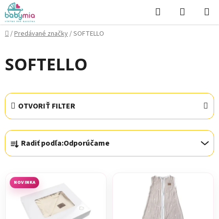
Prejsť
Hľadať
NÁKUP
na
KOŠÍK
obsah
Domov
/
Predávané značky
/
SOFTELLO
SOFTELLO
OTVORIŤ FILTER
R
Radiť podľa:
Odporúčame
a
d
V
e
ý
n
NOVINKA
p
i
i
e