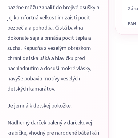
bazéne môžu zabaliť do hrejivé osušky a
Zár
jej komfortná veľkosť im zaistí pocit
EAN
bezpečia a pohodlia. Čistá bavlna
dokonale saje a prináša pocit tepla a
sucha. Kapucňa s veselým obrázkom
chráni detská ušká a hlavičku pred
nachladnutím a dosuší mokré vlásky,
navyše pobavia motívy veselých
detských kamarátov.
Je jemná k detskej pokožke.
Nádherný darček balený v darčekovej
krabičke, vhodný pre narodené bábätká i