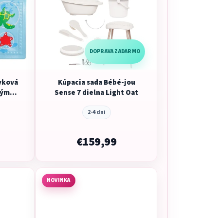
DOPRAVA ZADARMO
yková
Kúpacia sada Bébé-jou
ným
Sense 7 dielna Light Oat
2-4 dni
€159,99
NOVINKA