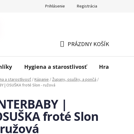
Prihlásenie
Registrácia
PRÁZDNY KOŠÍK
NÁKUPNÝ
KOŠÍK
mlíky
Hygiena a starostlivosť
Hračky
B
na a starostlivosť
/
Kúpanie
/
Župany, osušky, a pončá
/
Y | OSUŠKA froté Slon - ružová
INTERBABY |
SUŠKA froté Slon
 ružová