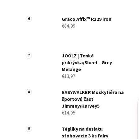
Graco Affix™ R129 iron
€84,99
JOOLZ | Tenká
prikrývka/Sheet - Grey
Melange
€13,97
EASYWALKER Moskytiéra na
športovú časť
Jimmey/Harvey5
€14,95
Tégliky na desiatu
stohovacie 3 ks Fairy