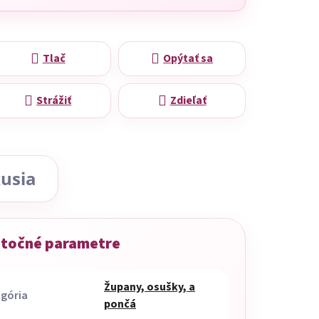
Tlač
Opýtať sa
Strážiť
Zdieľať
usia
točné parametre
Župany, osušky, a
gória
pončá