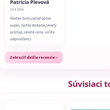
Patrícia Plevová
Hodnotenie obchodu je 5 z 5 hviezdičiek.
10.4.2026
Všetko bolo zatiaľ úplne
super, rýchle dodanie,skvelý
prístup, skvelé ceny.. určite
odporúčam:)
Zobraziť ďalšie recenzie
Súvisiaci 