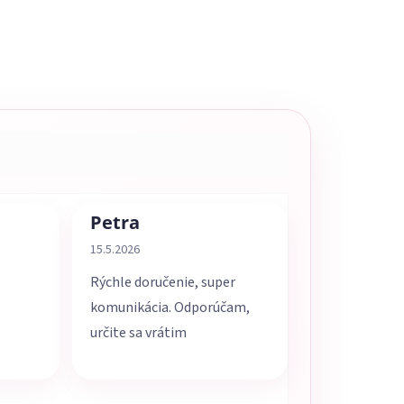
Petra
5 z 5 hviezdičiek.
Hodnotenie obchodu je 5 z 5 hviezdičiek.
15.5.2026
Rýchle doručenie, super
komunikácia. Odporúčam,
určite sa vrátim