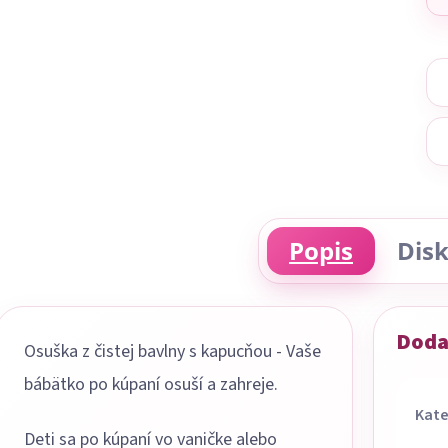
Popis
Disk
Doda
Osuška z čistej bavlny s kapucňou - Vaše
bábätko po kúpaní osuší a zahreje.
Kate
Deti sa po kúpaní vo vaničke alebo