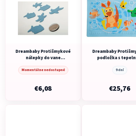
Dreambaby Protišmykové
Dreambaby Protišm
nálepky do vane
podložka s tepel
modrá/fialová/žltá
senzorom
Momentálne nedostupné
9 dní
€6,08
€25,76