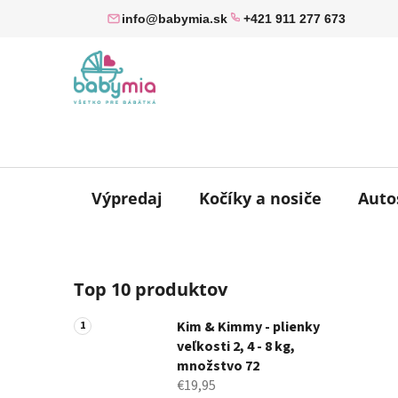
Prejsť
info@babymia.sk
+421 911 277 673
na
obsah
Výpredaj
Kočíky a nosiče
Auto
B
Top 10 produktov
o
č
Kim & Kimmy - plienky
n
veľkosti 2, 4 - 8 kg,
ý
množstvo 72
p
€19,95