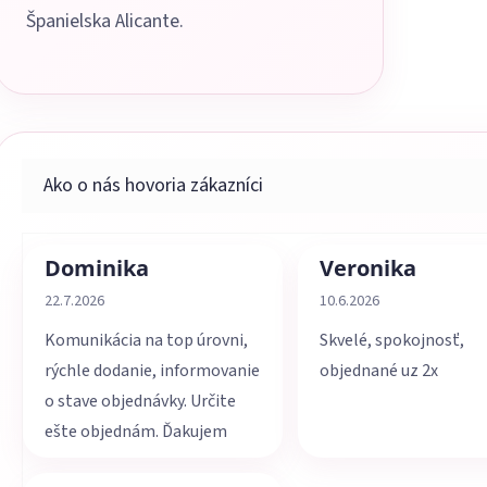
Španielska Alicante.
Dominika
Veronika
Hodnotenie obchodu je 5 z 5 hviezdičiek.
Hodnotenie obchodu je 
22.7.2026
10.6.2026
Komunikácia na top úrovni,
Skvelé, spokojnosť,
rýchle dodanie, informovanie
objednané uz 2x
o stave objednávky. Určite
ešte objednám. Ďakujem