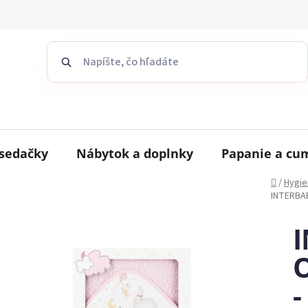
sedačky
Nábytok a doplnky
Papanie a cu
Domov
/
Hygie
INTERBAB
O
-