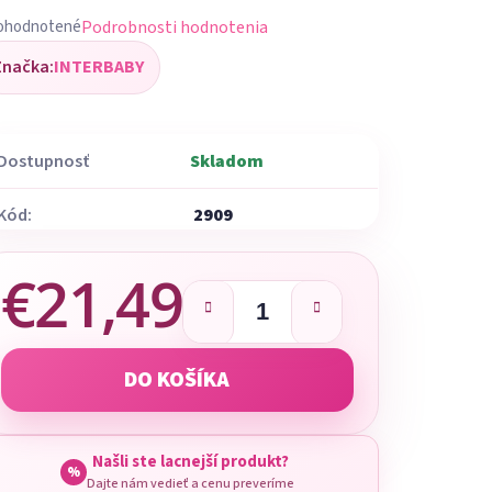
Podrobnosti hodnotenia
ohodnotené
iemerné
Značka:
INTERBABY
dnotenie
oduktu
Dostupnosť
Skladom
Kód:
2909
ezdičiek.
€21,49
Jednotková cena:
DO KOŠÍKA
Našli ste lacnejší produkt?
%
Dajte nám vedieť a cenu preveríme