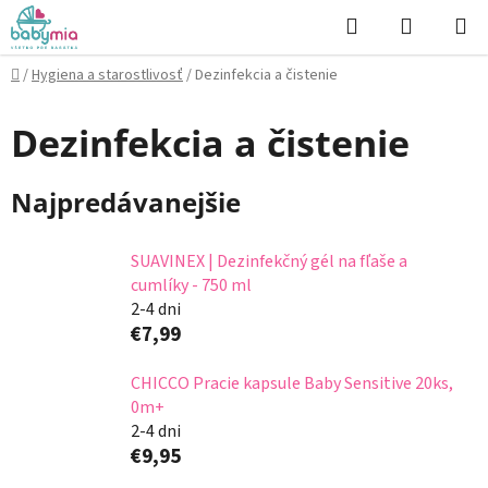
Prejsť
Hľadať
NÁKUP
na
KOŠÍK
obsah
Domov
/
Hygiena a starostlivosť
/
Dezinfekcia a čistenie
Dezinfekcia a čistenie
Najpredávanejšie
SUAVINEX | Dezinfekčný gél na fľaše a
cumlíky - 750 ml
2-4 dni
€7,99
CHICCO Pracie kapsule Baby Sensitive 20ks,
0m+
2-4 dni
€9,95