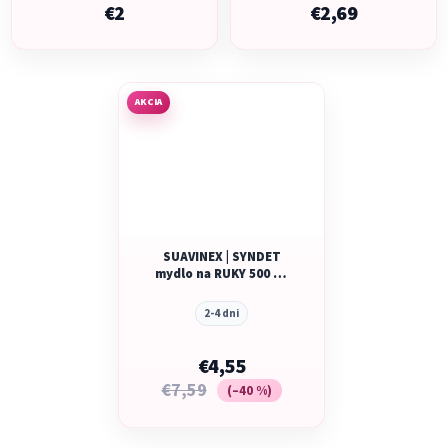
€2
€2,69
AKCIA
SUAVINEX | SYNDET
mydlo na RUKY 500 ml
NOVINKA
2-4 dni
€4,55
€7,59
(–40 %)