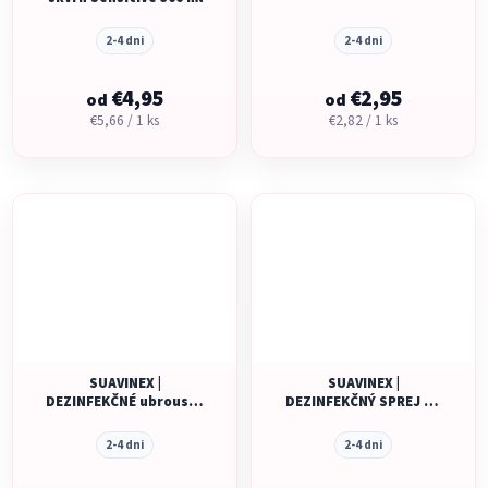
2-4 dni
2-4 dni
€4,95
€2,95
od
od
Jednotková
Jednotková
€5,66 / 1 ks
€2,82 / 1 ks
cena:
cena:
SUAVINEX |
SUAVINEX |
DEZINFEKČNÉ ubrousky
DEZINFEKČNÝ SPREJ NA
na ruky 10ks NOVINKA
RUKY 100 ml NOVINKA
2-4 dni
2-4 dni