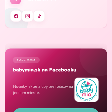
SLEDUJTE NÁS
babymia.sk na Facebooku
Novinky, akcie a tipy pre rodičov na
jednom mieste.