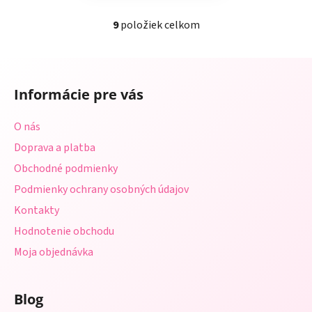
9
položiek celkom
O
v
l
Z
á
á
d
Informácie pre vás
p
a
ä
c
O nás
t
i
Doprava a platba
i
e
p
Obchodné podmienky
e
r
Podmienky ochrany osobných údajov
v
Kontakty
k
y
Hodnotenie obchodu
v
Moja objednávka
ý
p
i
Blog
s