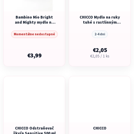
Bambino Mio Bright
CHICCO Mydlo na ruky
and Mighty mydlo na
tuhé s rastlinným
škvrny
glycerínom Baby
Moments 81 %
Momentálne nedostupné
2-4 dni
prírodných zložiek 100
g
€2,05
€3,99
Jednotková
€2,05 / 1 ks
cena:
CHICCO Odstraňovač
CHICCO
škvŕn Sensitive 500 ml