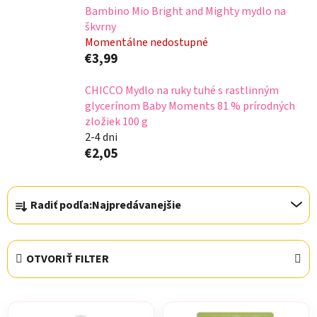
Bambino Mio Bright and Mighty mydlo na
škvrny
Momentálne nedostupné
€3,99
CHICCO Mydlo na ruky tuhé s rastlinným
glycerínom Baby Moments 81 % prírodných
zložiek 100 g
2-4 dni
€2,05
R
Radiť podľa:
Najpredávanejšie
a
d
e
OTVORIŤ FILTER
n
i
V
e