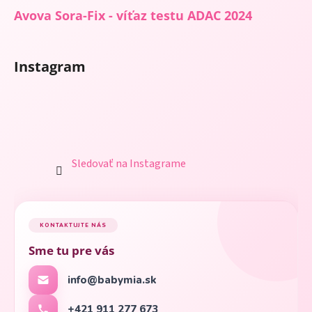
u
Avova Sora-Fix - víťaz testu ADAC 2024
Instagram
Sledovať na Instagrame
KONTAKTUJTE NÁS
Sme tu pre vás
info@babymia.sk
+421 911 277 673