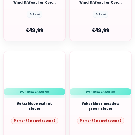
Wind & Weather Cover
Wind & Weather Cover
dark sand
black
2-4 dni
2-4 dni
€48,99
€48,99
DOPRAVA ZADARMO
DOPRAVA ZADARMO
Voksi Move walnut
Voksi Move meadow
clover
green clover
Momentálne nedostupné
Momentálne nedostupné