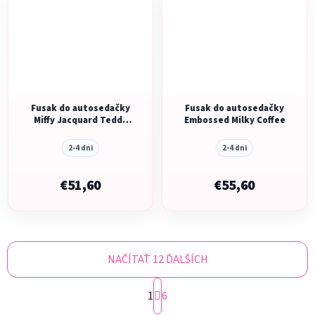
Fusak do autosedačky
Fusak do autosedačky
Miffy Jacquard Teddy
Embossed Milky Coffee
Biscuit
2-4 dni
2-4 dni
€51,60
€55,60
NAČÍTAŤ 12 ĎALŠÍCH
S
1
t
6
r
O