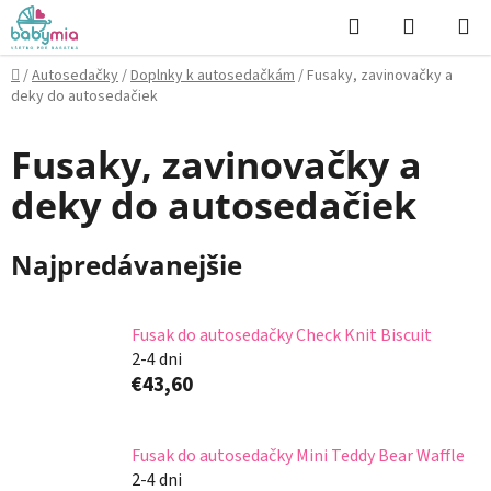
Prejsť
Hľadať
NÁKUP
na
KOŠÍK
obsah
Domov
/
Autosedačky
/
Doplnky k autosedačkám
/
Fusaky, zavinovačky a
deky do autosedačiek
Fusaky, zavinovačky a
deky do autosedačiek
Najpredávanejšie
Fusak do autosedačky Check Knit Biscuit
2-4 dni
€43,60
Fusak do autosedačky Mini Teddy Bear Waffle
2-4 dni