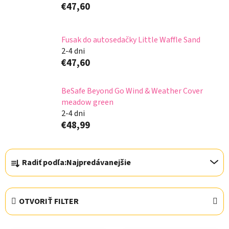
€47,60
Fusak do autosedačky Little Waffle Sand
2-4 dni
€47,60
BeSafe Beyond Go Wind & Weather Cover
meadow green
2-4 dni
€48,99
R
Radiť podľa:
Najpredávanejšie
a
d
e
OTVORIŤ FILTER
n
i