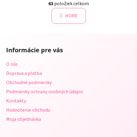
á
63
položiek celkom
v
n
l
k
HORE
á
o
d
v
a
a
Z
c
n
á
i
i
Informácie pre vás
e
p
e
p
ä
O nás
r
t
v
Doprava a platba
i
k
Obchodné podmienky
e
y
Podmienky ochrany osobných údajov
v
ý
Kontakty
p
Hodnotenie obchodu
i
s
Moja objednávka
u