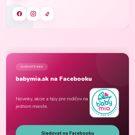
SLEDUJTE NÁS
babymia.sk na Facebooku
Novinky, akcie a tipy pre rodičov na
jednom mieste.
Sledovať na Facebooku