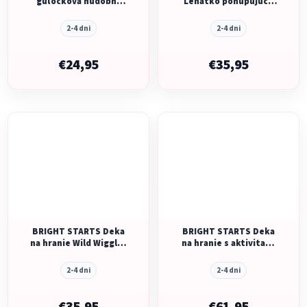
guľôčková hudobná
Lehátko pohupujúce
Tropical Twirl 6m+
vibračné Paradise 0m+
2-4 dni
2-4 dni
€24,95
€35,95
BRIGHT STARTS Deka
BRIGHT STARTS Deka
na hranie Wild Wiggles
na hranie s aktivitami
s aktivitami 0m+
Oball Grip & Kick™ 0m+
2-4 dni
2-4 dni