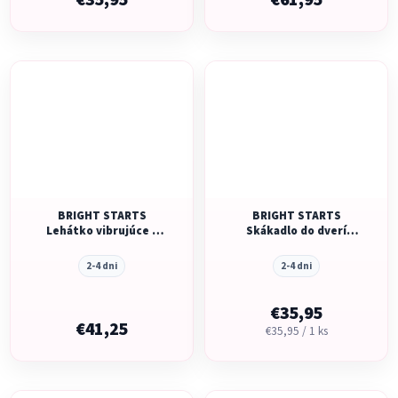
€35,95
€61,95
BRIGHT STARTS
BRIGHT STARTS
Lehátko vibrujúce s
Skákadlo do dverí
melódiou Happy Safari
Playful Parade 6m+, do
0m+, do 9 kg, 2019
12 kg
2-4 dni
2-4 dni
€35,95
€41,25
Jednotková
€35,95 / 1 ks
cena: