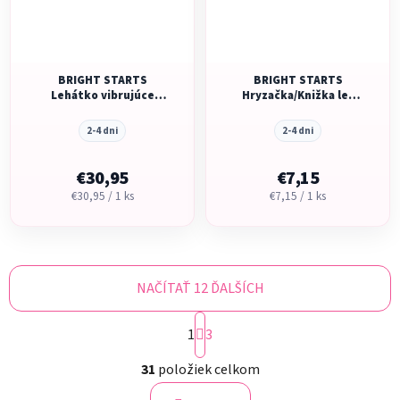
BRIGHT STARTS
BRIGHT STARTS
Lehátko vibrujúce
Hryzačka/Knižka lev
Flamingo Vibes™ 0m+,
3m+
do 9kg
2-4 dni
2-4 dni
€30,95
€7,15
Jednotková
Jednotková
€30,95 / 1 ks
€7,15 / 1 ks
cena:
cena:
NAČÍTAŤ 12 ĎALŠÍCH
S
1
t
3
r
O
á
31
položiek celkom
v
n
l