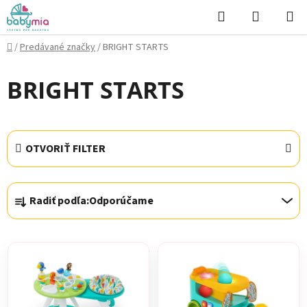
Prejsť
Hľadať
NÁKUP
na
KOŠÍK
obsah
Domov
/
Predávané značky
/
BRIGHT STARTS
BRIGHT STARTS
OTVORIŤ FILTER
R
Radiť podľa:
Odporúčame
a
d
V
e
ý
n
p
i
i
e