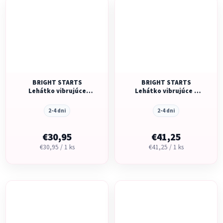
BRIGHT STARTS
BRIGHT STARTS
Lehátko vibrujúce
Lehátko vibrujúce s
Safari Fun™ 0m+ do 9 kg
melódiou Whimsical
Wild 0m+, do 9 kg, 2019
2-4 dni
2-4 dni
€30,95
€41,25
Jednotková
Jednotková
€30,95 / 1 ks
€41,25 / 1 ks
cena:
cena: