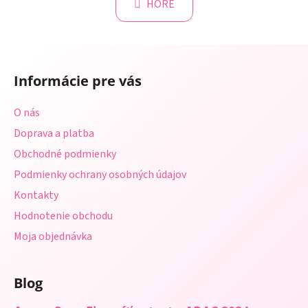
k
HORE
á
o
d
v
a
a
Z
c
n
á
i
i
Informácie pre vás
e
p
e
p
ä
O nás
r
t
v
Doprava a platba
i
k
Obchodné podmienky
e
y
Podmienky ochrany osobných údajov
v
ý
Kontakty
p
Hodnotenie obchodu
i
s
Moja objednávka
u
Blog