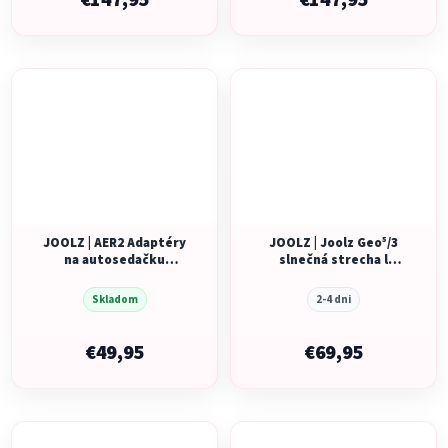
€147,95
€147,95
JOOLZ | AER2 Adaptéry
JOOLZ | Joolz Geo⁵/3
na autosedačku
slnečná strecha l
NOVINKA
Forest green
Skladom
2-4 dni
€49,95
€69,95