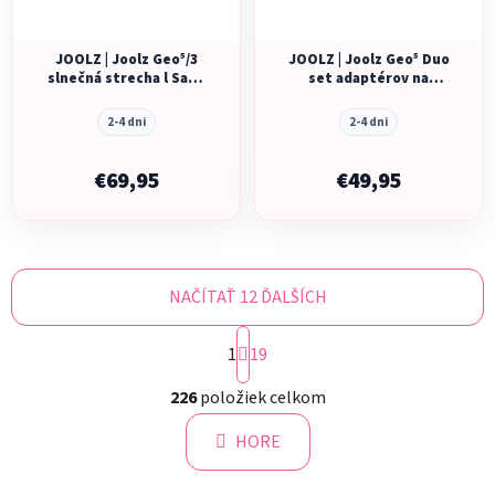
JOOLZ | Joolz Geo⁵/3
JOOLZ | Joolz Geo⁵ Duo
slnečná strecha l Sage
set adaptérov na
green
spodný hlboký
diel/sedátko + talíře
2-4 dni
2-4 dni
€69,95
€49,95
NAČÍTAŤ 12 ĎALŠÍCH
S
1
t
19
r
O
á
226
položiek celkom
v
n
l
k
HORE
á
o
d
v