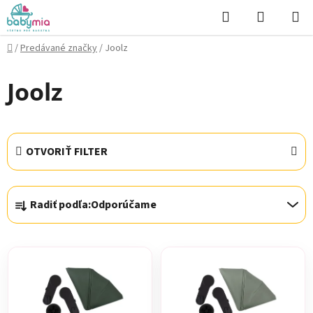
Prejsť
Hľadať
NÁKUP
na
KOŠÍK
obsah
Domov
/
Predávané značky
/
Joolz
Joolz
OTVORIŤ FILTER
R
Radiť podľa:
Odporúčame
a
d
V
e
ý
n
p
i
i
e