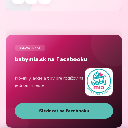
SLEDUJTE NÁS
babymia.sk na Facebooku
Novinky, akcie a tipy pre rodičov na
jednom mieste.
Sledovať na Facebooku