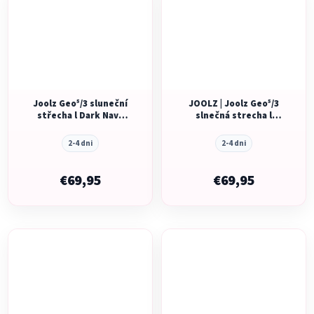
Joolz Geo⁵/3 sluneční
JOOLZ | Joolz Geo⁵/3
střecha l Dark Navy
slnečná strecha l
blue
Forest green
2-4 dni
2-4 dni
€69,95
€69,95