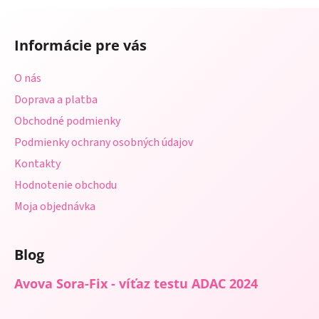
a
a
Z
c
n
á
i
i
Informácie pre vás
e
p
e
p
ä
O nás
r
t
v
Doprava a platba
i
k
Obchodné podmienky
e
y
Podmienky ochrany osobných údajov
v
ý
Kontakty
p
Hodnotenie obchodu
i
s
Moja objednávka
u
Blog
Avova Sora-Fix - víťaz testu ADAC 2024