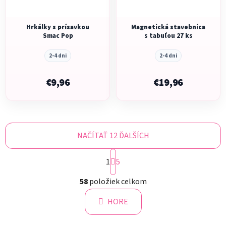
Hrkálky s prísavkou
Magnetická stavebnica
Smac Pop
s tabuľou 27 ks
2-4 dni
2-4 dni
€9,96
€19,96
NAČÍTAŤ 12 ĎALŠÍCH
S
1
t
5
r
O
á
58
položiek celkom
v
n
l
k
HORE
á
o
d
v