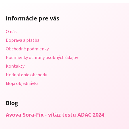
a
a
Z
c
n
á
i
i
Informácie pre vás
e
p
e
p
ä
O nás
r
t
v
Doprava a platba
i
k
Obchodné podmienky
e
y
Podmienky ochrany osobných údajov
v
ý
Kontakty
p
Hodnotenie obchodu
i
s
Moja objednávka
u
Blog
Avova Sora-Fix - víťaz testu ADAC 2024