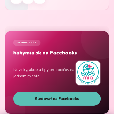
SLEDUJTE NÁS
babymia.sk na Facebooku
Novinky, akcie a tipy pre rodičov na
jednom mieste.
Sledovať na Facebooku