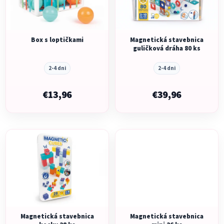
s
p
p
r
r
o
o
Box s loptičkami
Magnetická stavebnica
d
guličková dráha 80 ks
d
u
u
k
2-4 dni
2-4 dni
k
t
t
€13,96
€39,96
o
o
v
v
Magnetická stavebnica
Magnetická stavebnica