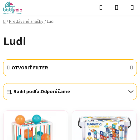
Prejsť
Hľadať
NÁKUP
na
KOŠÍK
obsah
Domov
/
Predávané značky
/
Ludi
Ludi
OTVORIŤ FILTER
R
Radiť podľa:
Odporúčame
a
d
V
e
ý
n
p
i
i
e