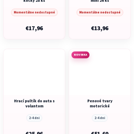
kocky 28 ks
mini 26 ks
Momentálne nedostupné
Momentálne nedostupné
€17,96
€13,96
NOVINKA
Hrací pultík do auta s
Penové tvary
volantom
motorické
2-4 dni
2-4 dni