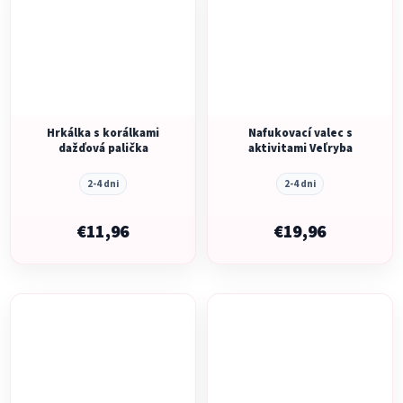
Hrkálka s korálkami
Nafukovací valec s
dažďová palička
aktivitami Veľryba
2-4 dni
2-4 dni
€11,96
€19,96