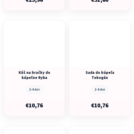
€25,96
€51,60
Kôš na hračky do
Sada do kúpeľa
kúpeľne Ryba
Tobogán
2-4 dni
2-4 dni
€10,76
€10,76