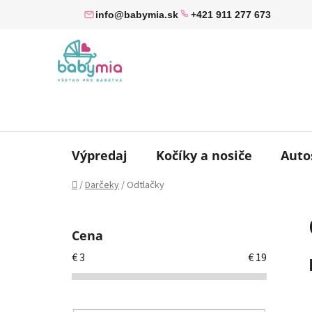
Prejsť
info@babymia.sk
+421 911 277 673
na
obsah
Výpredaj
Kočíky a nosiče
Auto
Domov
/
Darčeky
/
Odtlačky
B
o
Cena
č
€
3
€
19
n
ý
p