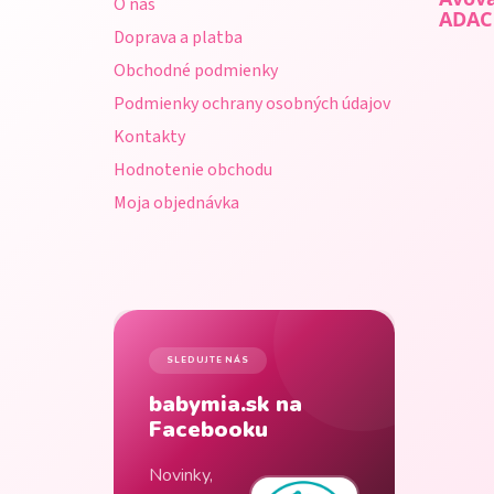
O nás
t
ADAC
Doprava a platba
i
Obchodné podmienky
e
Podmienky ochrany osobných údajov
Kontakty
Hodnotenie obchodu
Moja objednávka
SLEDUJTE NÁS
babymia.sk na
Facebooku
Novinky,