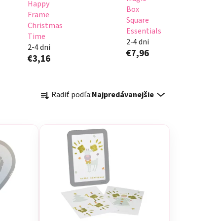
Happy
Box
Frame
Square
Christmas
Essentials
Time
2-4 dni
2-4 dni
€7,96
€3,16
R
Radiť podľa:
Najpredávanejšie
a
d
e
n
i
e
p
r
o
d