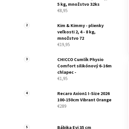
5 kg, množstvo 32ks
€8,95
Kim & Kimmy - plienky
veľkosti 2, 4 - 8 kg,
množstvo 72
€19,95
CHICCO Cumlík Physio
Comfort silikónový 6-16m
chlapec -
€1,95
Recaro Axion1 I-Size 2026
100-150cm Vibrant Orange
€289
Bábika Evi 35 cm