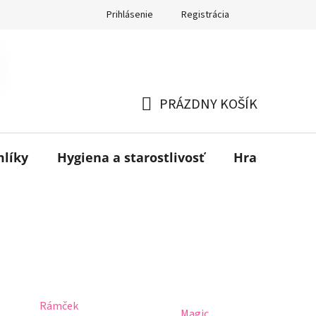
Prihlásenie
Registrácia
PRÁZDNY KOŠÍK
NÁKUPNÝ
KOŠÍK
mlíky
Hygiena a starostlivosť
Hračky
B
Rámček
Magic