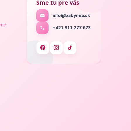
Sme tu pre vás
info@babymia.sk
ame
+421 911 277 673