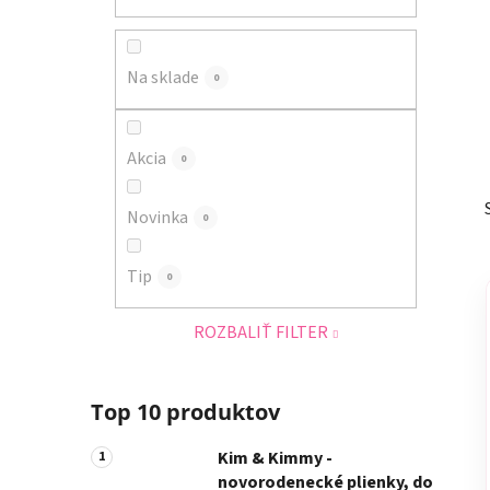
a
n
e
Na sklade
0
l
Akcia
0
Novinka
0
Tip
0
ROZBALIŤ FILTER
Top 10 produktov
Kim & Kimmy -
novorodenecké plienky, do