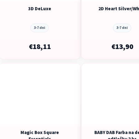
d
3D DeLuxe
2D Heart Silver/W
u
k
t
3-7 dni
3-7 dni
o
v
€18,11
€13,90
Magic Box Square
BABY DAB Farba na d