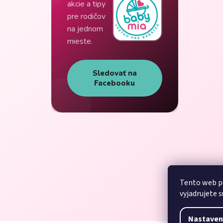
akcie a tipy
pre rodičov
na jednom
mieste.
Sledovať na
Facebooku
Tento web p
vyjadrujete s
Nastaven