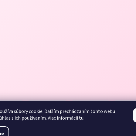
oužíva súbory cookie. Ďalším prechádzaním tohto webu
úhlas s ich používaním. Viac informácií
tu
.
ie