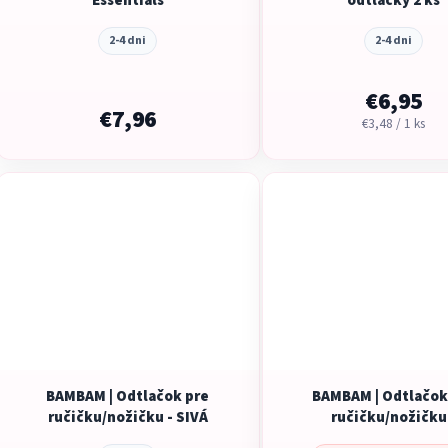
Essentials
odtlačky 2 ks
2-4 dni
2-4 dni
€6,95
€7,96
Jednotková
€3,48 / 1 ks
cena:
BAMBAM | Odtlačok pre
BAMBAM | Odtlačok
ručičku/nožičku - SIVÁ
ručičku/nožičku
atramentový