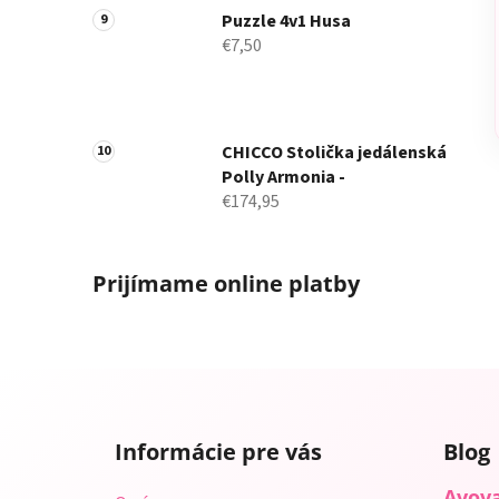
Puzzle 4v1 Husa
€7,50
CHICCO Stolička jedálenská
Polly Armonia -
€174,95
Prijímame online platby
Z
á
Informácie pre vás
Blog
p
ä
Avova