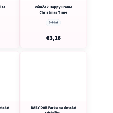
u
hite
Rámček Happy Frame
k
Christmas Time
t
o
2-4 dni
v
€3,16
etské
BABY DAB Farba na detské