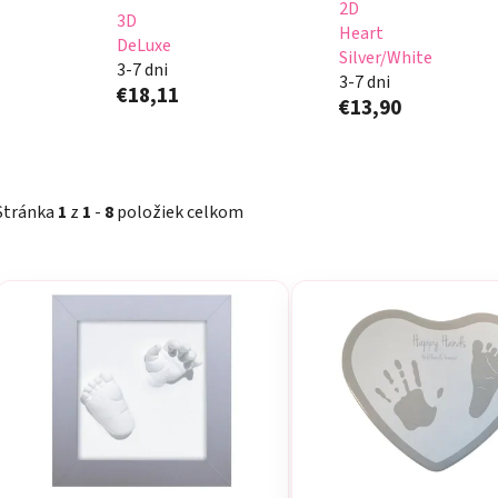
2D
3D
Heart
DeLuxe
Silver/White
3-7 dni
3-7 dni
€18,11
€13,90
Stránka
1
z
1
-
8
položiek celkom
V
ý
p
i
s
p
r
o