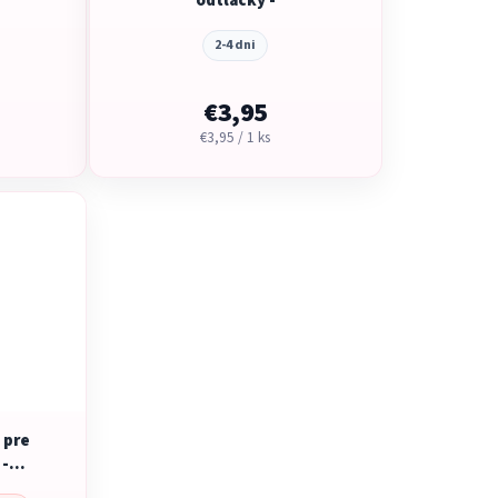
odtlačky -
2-4 dni
€3,95
Jednotková
€3,95 / 1 ks
cena:
 pre
 -