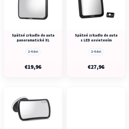
p
r
i
o
s
d
p
u
r
k
o
Spätné zrkadlo do auta
Spätné zrkadlo do auta
t
panoramatické XL
s LED osvietením
d
o
u
v
2-4 dni
2-4 dni
k
t
€19,96
€27,96
o
v