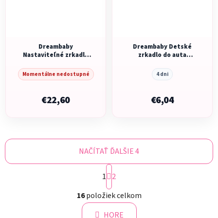
Dreambaby
Dreambaby Detské
Nastaviteľné zrkadlo
zrkadlo do auta
na pozorovanie dieťaťa
nastaviteľné do
v aute
rôznych uhlov
Momentálne nedostupné
4 dni
€22,60
€6,04
NAČÍTAŤ ĎALŠIE 4
S
1
t
2
r
O
á
16
položiek celkom
v
n
l
k
HORE