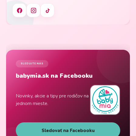
SLEDUJTE NÁS
babymia.sk na Facebooku
Novinky, akcie a tipy pre rodičov na
jednom mieste.
Sledovať na Facebooku