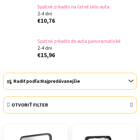
Spätné zrkadlo na čelné sklo auta
2-4 dni
€10,76
Spätné zrkadlo do auta panoramatické
2-4 dni
€15,96
R
Radiť podľa:
Najpredávanejšie
a
d
e
OTVORIŤ FILTER
n
i
V
e
ý
p