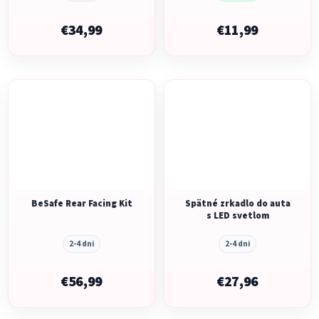
€34,99
€11,99
BeSafe Rear Facing Kit
Spätné zrkadlo do auta
s LED svetlom
2-4 dni
2-4 dni
€56,99
€27,96