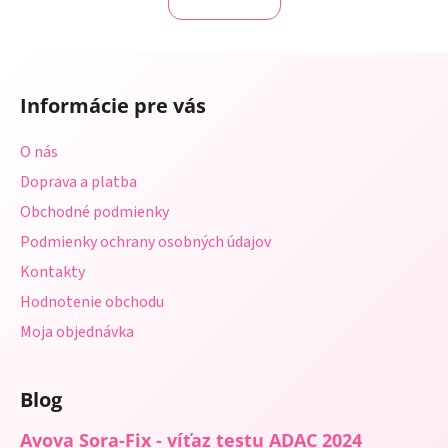
á
o
d
v
a
a
Z
c
n
á
i
i
Informácie pre vás
e
p
e
p
ä
O nás
r
t
v
Doprava a platba
i
k
Obchodné podmienky
e
y
Podmienky ochrany osobných údajov
v
ý
Kontakty
p
Hodnotenie obchodu
i
s
Moja objednávka
u
Blog
Avova Sora-Fix - víťaz testu ADAC 2024