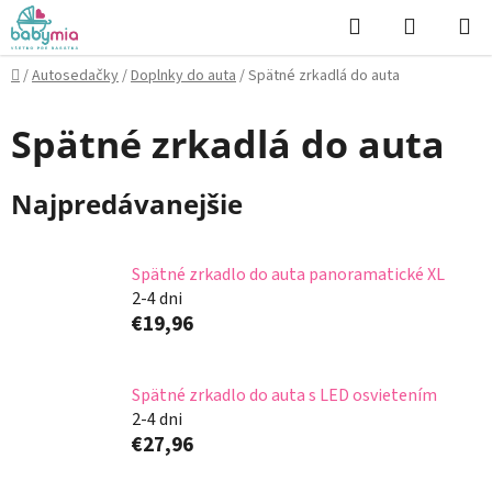
Prejsť
Hľadať
NÁKUP
na
KOŠÍK
obsah
Domov
/
Autosedačky
/
Doplnky do auta
/
Spätné zrkadlá do auta
Spätné zrkadlá do auta
Najpredávanejšie
Spätné zrkadlo do auta panoramatické XL
2-4 dni
€19,96
Spätné zrkadlo do auta s LED osvietením
2-4 dni
€27,96