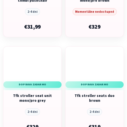
combi pushchair
mono/pro brown
2-4 dni
Momentálne nedostupné
€31,99
€329
DOPRAVA ZADARMO
DOPRAVA ZADARMO
Tfk stroller seat unit
Tfk stroller seats duo
mono/pro grey
brown
2-4 dni
2-4 dni