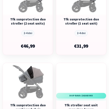
s
p
p
r
r
o
o
Tfk sunprotection duo
Tfk sunprotection duo
d
stroller (2 seat units)
stroller (1 seat unit)
d
u
u
k
2-4 dni
2-4 dni
k
t
t
€46,99
€31,99
o
o
v
v
DOPRAVA ZADARMO
Tfk sunprotection duo
Tfk stroller seat unit