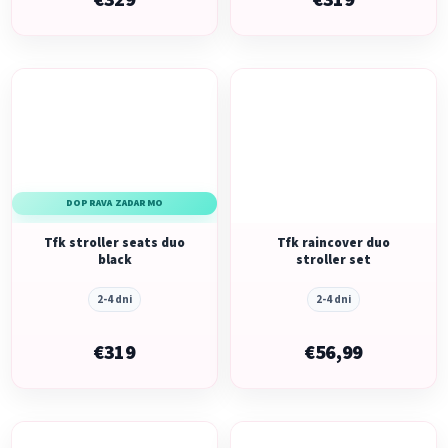
€329
€319
DOPRAVA ZADARMO
Tfk stroller seats duo
Tfk raincover duo
black
stroller set
2-4 dni
2-4 dni
€319
€56,99