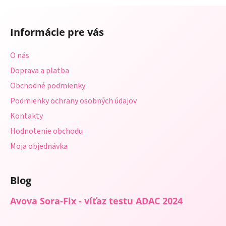
a
a
Z
c
n
á
i
i
Informácie pre vás
e
p
e
p
ä
O nás
r
t
v
Doprava a platba
i
k
Obchodné podmienky
e
y
Podmienky ochrany osobných údajov
v
ý
Kontakty
p
Hodnotenie obchodu
i
s
Moja objednávka
u
Blog
Avova Sora-Fix - víťaz testu ADAC 2024