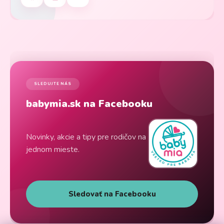
SLEDUJTE NÁS
babymia.sk na Facebooku
Novinky, akcie a tipy pre rodičov na
jednom mieste.
Sledovať na Facebooku