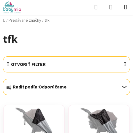
Prejsť
Hľadať
NÁKUP
na
KOŠÍK
obsah
Domov
/
Predávané značky
/
tfk
tfk
OTVORIŤ FILTER
R
Radiť podľa:
Odporúčame
a
d
V
e
ý
n
p
i
i
e