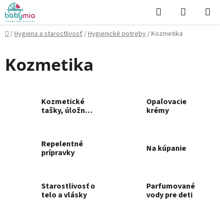
Prejsť
Hľadať
NÁKUP
na
KOŠÍK
obsah
Domov
/
Hygiena a starostlivosť
/
Hygienické potreby
/
Kozmetika
Kozmetika
Kozmetické
Opaľovacie
tašky, úložné
krémy
košíky
Repelentné
Na kúpanie
prípravky
Starostlivosť o
Parfumované
telo a vlásky
vody pre deti