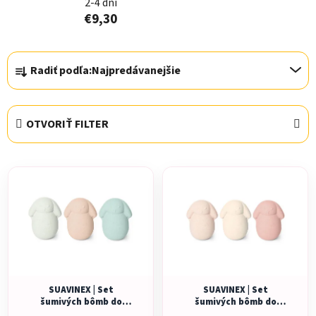
2-4 dni
€9,30
R
Radiť podľa:
Najpredávanejšie
a
d
e
OTVORIŤ FILTER
n
i
V
e
ý
p
p
r
i
o
s
d
p
u
r
k
o
SUAVINEX | Set
SUAVINEX | Set
t
šumivých bômb do
šumivých bômb do
d
kúpeľa WONDERLAND –
kúpeľa WONDERLAND –