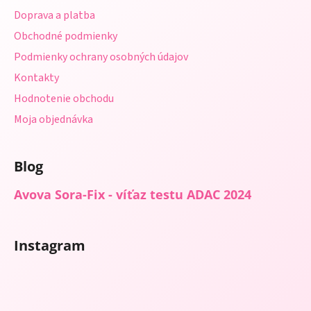
t
v
Doprava a platba
i
k
Obchodné podmienky
e
y
Podmienky ochrany osobných údajov
v
ý
Kontakty
p
Hodnotenie obchodu
i
s
Moja objednávka
u
Blog
Avova Sora-Fix - víťaz testu ADAC 2024
Instagram