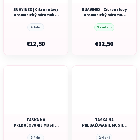
SUAVINEX | Citronelový
SUAVINEX | Citronelový
aromatický náramok –
aromatický náramok
krémový lev
pre dospelých a deti –
4 ks
2-4 dni
Skladom
€12,50
€12,50
TAŠKA NA
TAŠKA NA
PREBAĽOVANIE MUSHIE
PREBAĽOVANIE MUSHIE
- ROMAN GREEN
- BLUE FLOWERS
2-4 dni
2-4 dni