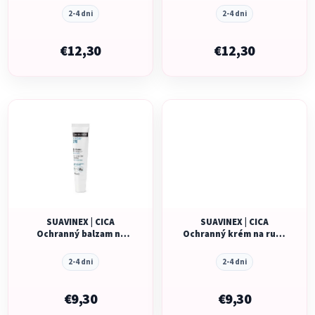
o
3 kusy - zelená
3 kusy - ružová
u
v
2-4 dni
2-4 dni
k
t
€12,30
€12,30
o
v
SUAVINEX | CICA
SUAVINEX | CICA
Ochranný balzam na
Ochranný krém na ruky
pery - 15 ml
– 75 ml
2-4 dni
2-4 dni
€9,30
€9,30