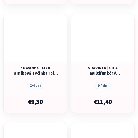
SUAVINEX | CICA
SUAVINEX | CICA
arniková Tyčinka roll-
multifunkčný
on upokojujúca - 15 ml
regeneračný balzam -
50 ml
2-4 dni
2-4 dni
€9,30
€11,40