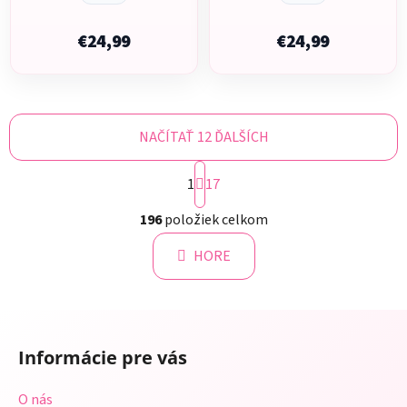
€24,99
€24,99
NAČÍTAŤ 12 ĎALŠÍCH
S
1
t
17
r
O
á
196
položiek celkom
v
n
l
k
HORE
á
o
d
v
a
a
Z
c
n
á
i
i
Informácie pre vás
e
p
e
p
ä
O nás
r