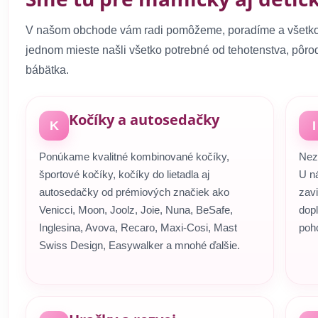
V našom obchode vám radi pomôžeme, poradíme a všetko v
jednom mieste našli všetko potrebné od tehotenstva, pôrod
bábätka.
Kočíky a autosedačky
K
I
Ponúkame kvalitné kombinované kočíky,
Nez
športové kočíky, kočíky do lietadla aj
U ná
autosedačky od prémiových značiek ako
zavi
Venicci, Moon, Joolz, Joie, Nuna, BeSafe,
dopl
Inglesina, Avova, Recaro, Maxi-Cosi, Mast
poho
Swiss Design, Easywalker a mnohé ďalšie.