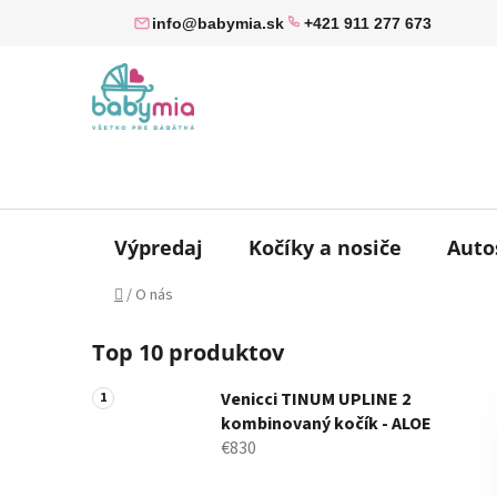
Prejsť
info@babymia.sk
+421 911 277 673
na
obsah
Výpredaj
Kočíky a nosiče
Auto
Domov
/
O nás
B
Top 10 produktov
o
č
Venicci TINUM UPLINE 2
n
kombinovaný kočík - ALOE
ý
€830
p