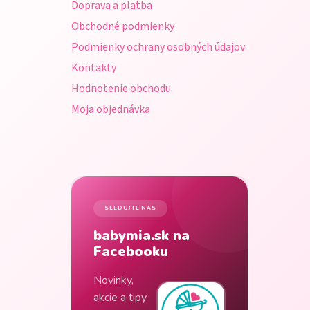
Doprava a platba
i
Obchodné podmienky
e
Podmienky ochrany osobných údajov
Kontakty
Hodnotenie obchodu
Moja objednávka
SLEDUJTE NÁS
babymia.sk na
Facebooku
Novinky,
akcie a tipy