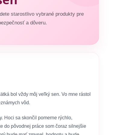
dete starostlivo vybrané produkty pre
bezpečnosť a dôveru.
tká bol vždy môj veľký sen. Vo mne rástol
neznámych vôd.
y. Hoci sa skončil pomerne rýchlo,
te do pôvodnej práce som čoraz silnejšie
 ktorý bude mať zmysel, hodnotu a bude