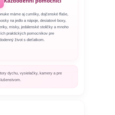
Každodenní pomocníci
onuke máme aj cumlíky, dojčenské fľaše,
osky na jedlo a nápoje, desiatové boxy,
eriky, misky, jedálenské stoličky a mnoho
ších praktických pomocníkov pre
dodenný život s dieťatkom.
itory dychu, vysielačky, kamery a pre
slušenstvom.