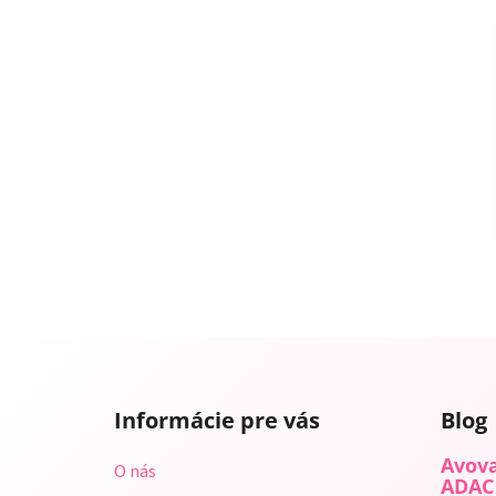
Z
á
Informácie pre vás
Blog
p
ä
Avova
O nás
t
ADAC