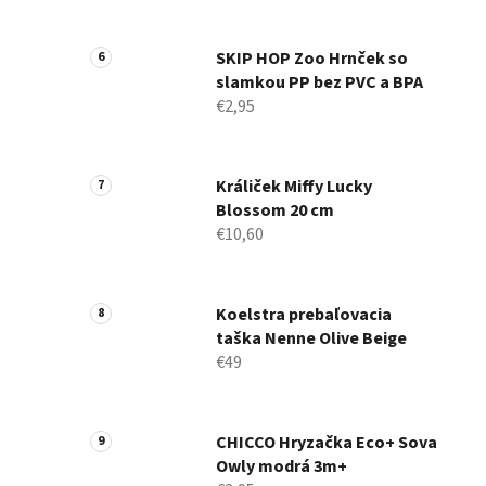
SKIP HOP Zoo Hrnček so
slamkou PP bez PVC a BPA
€2,95
Králiček Miffy Lucky
Blossom 20 cm
€10,60
Koelstra prebaľovacia
taška Nenne Olive Beige
€49
CHICCO Hryzačka Eco+ Sova
Owly modrá 3m+