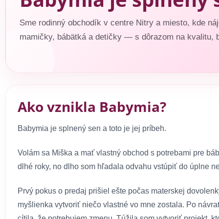
Sme rodinný obchodík v centre Nitry a miesto, kde náj
mamičky, bábätká a detičky — s dôrazom na kvalitu, 
Ako vznikla Babymia?
Babymia je splnený sen a toto je jej príbeh.
Volám sa Miška a mať vlastný obchod s potrebami pre bábä
dlhé roky, no dlho som hľadala odvahu vstúpiť do úplne 
Prvý pokus o predaj prišiel ešte počas materskej dovolenk
myšlienka vytvoriť niečo vlastné vo mne zostala. Po návra
cítila, že potrebujem zmenu. Túžila som vytvoriť projekt,