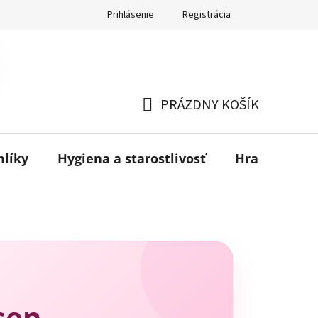
Prihlásenie
Registrácia
PRÁZDNY KOŠÍK
NÁKUPNÝ
KOŠÍK
mlíky
Hygiena a starostlivosť
Hračky
B
sen