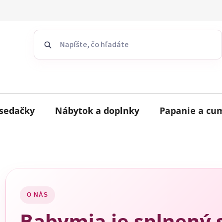
sedačky
Nábytok a doplnky
Papanie a cu
O NÁS
Babymia je splnený 