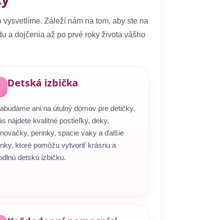
ysvetlíme. Záleží nám na tom, aby ste na
u a dojčenia až po prvé roky života vášho
Detská izbička
abúdame ani na útulný domov pre detičky.
s nájdete kvalitné postieľky, deky,
novačky, perinky, spacie vaky a ďalšie
nky, ktoré pomôžu vytvoriť krásnu a
dlnú detskú izbičku.