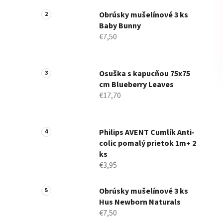
a
n
Obrúsky mušelínové 3 ks
Baby Bunny
e
€7,50
l
Osuška s kapucňou 75x75
cm Blueberry Leaves
€17,70
Philips AVENT Cumlík Anti-
colic pomalý prietok 1m+ 2
ks
€3,95
Obrúsky mušelínové 3 ks
Hus Newborn Naturals
€7,50