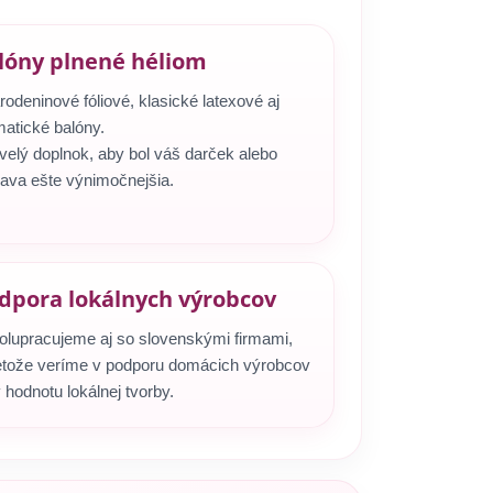
lóny plnené héliom
rodeninové fóliové, klasické latexové aj
matické balóny.
velý doplnok, aby bol váš darček alebo
lava ešte výnimočnejšia.
dpora lokálnych výrobcov
olupracujeme aj so slovenskými firmami,
etože veríme v podporu domácich výrobcov
 hodnotu lokálnej tvorby.