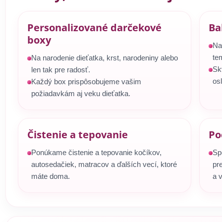
Personalizované darčekové
Ba
boxy
Na
te
Na narodenie dieťatka, krst, narodeniny alebo
Sk
len tak pre radosť.
os
Každý box prispôsobujeme vašim
požiadavkám aj veku dieťatka.
Čistenie a tepovanie
Po
Ponúkame čistenie a tepovanie kočíkov,
Sp
autosedačiek, matracov a ďalších vecí, ktoré
pr
máte doma.
a v