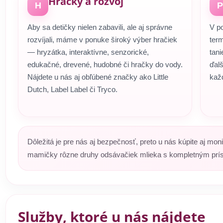
Hračky a rozvoj
H
P
Aby sa detičky nielen zabavili, ale aj správne
V p
rozvíjali, máme v ponuke široký výber hračiek
term
— hryzátka, interaktívne, senzorické,
tani
edukačné, drevené, hudobné či hračky do vody.
ďal
Nájdete u nás aj obľúbené značky ako Little
kaž
Dutch, Label Label či Tryco.
Dôležitá je pre nás aj bezpečnosť, preto u nás kúpite aj mon
mamičky rôzne druhy odsávačiek mlieka s kompletným prí
Služby, ktoré u nás nájdete