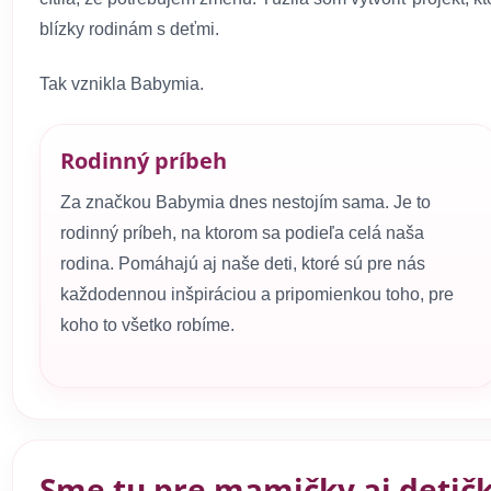
blízky rodinám s deťmi.
Tak vznikla Babymia.
Rodinný príbeh
Za značkou Babymia dnes nestojím sama. Je to
rodinný príbeh, na ktorom sa podieľa celá naša
rodina. Pomáhajú aj naše deti, ktoré sú pre nás
každodennou inšpiráciou a pripomienkou toho, pre
koho to všetko robíme.
Sme tu pre mamičky aj detič