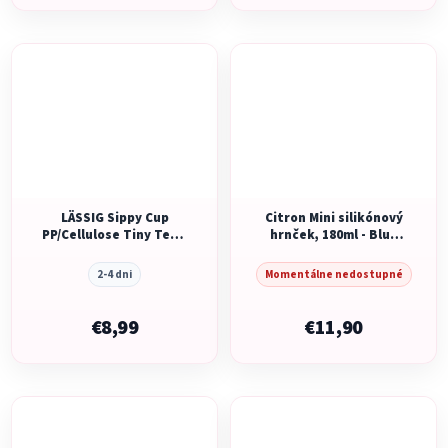
LÄSSIG Sippy Cup
Citron Mini silikónový
PP/Cellulose Tiny Team
hrnček, 180ml - Blue
cat
Dino
2-4 dni
Momentálne nedostupné
€8,99
€11,90