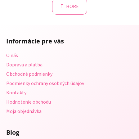
n
l
k
HORE
á
o
d
v
a
a
Z
c
n
á
i
i
Informácie pre vás
e
p
e
p
ä
O nás
r
t
v
Doprava a platba
i
k
Obchodné podmienky
e
y
Podmienky ochrany osobných údajov
v
ý
Kontakty
p
Hodnotenie obchodu
i
s
Moja objednávka
u
Blog