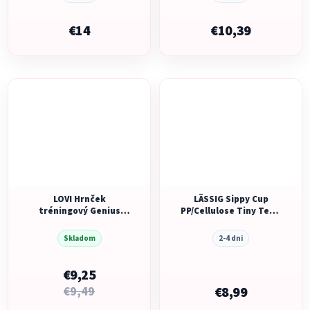
€14
€10,39
LOVI Hrnček
LÄSSIG Sippy Cup
tréningový Genius
PP/Cellulose Tiny Team
150ml Nude, 6m+
dog
Skladom
2-4 dni
€9,25
€9,49
€8,99