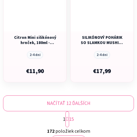
Citron Mini silikónový
SILIKÓNOVÝ POHÁRIK
hrnček, 180ml -
SO SLAMKOU MUSHIE -
Mermaid
FAIRY MICE
2-4 dni
2-4 dni
€11,90
€17,99
NAČÍTAŤ 12 ĎALŠÍCH
S
1
t
15
r
O
á
172
položiek celkom
v