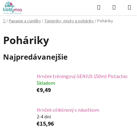
Prejsť
Hľadať
NÁKUP
na
KOŠÍK
obsah
Domov
/
Papanie a cumlíky
/
Tanieriky, misky a poháriky
/
Poháriky
Poháriky
Najpredávanejšie
Hrnček tréningový GENIUS 150ml Pistachio
Skladom
€9,49
Hrnček silikónový s náustkom
2-4 dni
€15,96