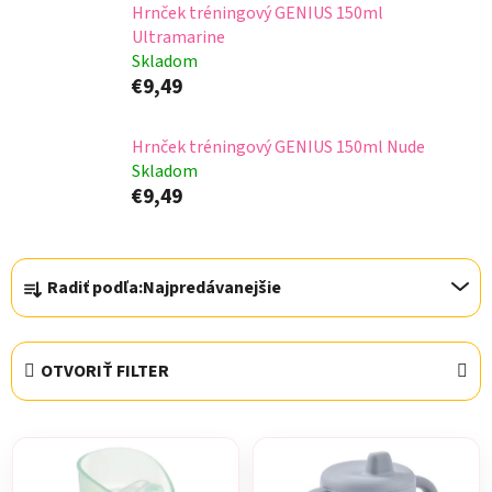
Hrnček tréningový GENIUS 150ml
Ultramarine
Skladom
€9,49
Hrnček tréningový GENIUS 150ml Nude
Skladom
€9,49
R
Radiť podľa:
Najpredávanejšie
a
d
e
OTVORIŤ FILTER
n
i
V
e
ý
p