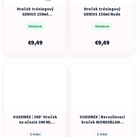
Hrnček tréningový
Hrnček tréningový
GENIUS 150ml
GENIUS 150ml Nude
Ultramarine
Skladom
Skladom
€9,49
€9,49
SUAVINEX | 360° Hrnček
SUAVINEX | Nerozlievací
na učenie 340 ML
hrnček WONDERLAND
WONDERLAND NEW
NEW 200 ml
2-4 dni
2-4 dni