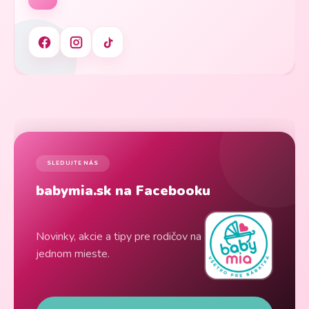
SLEDUJTE NÁS
babymia.sk na Facebooku
Novinky, akcie a tipy pre rodičov na
jednom mieste.