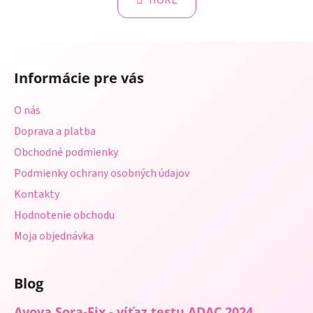
HORE
á
o
d
v
a
a
Z
c
n
á
i
i
Informácie pre vás
e
p
e
p
ä
O nás
r
t
v
Doprava a platba
i
k
Obchodné podmienky
e
y
Podmienky ochrany osobných údajov
v
ý
Kontakty
p
Hodnotenie obchodu
i
s
Moja objednávka
u
Blog
Avova Sora-Fix - víťaz testu ADAC 2024