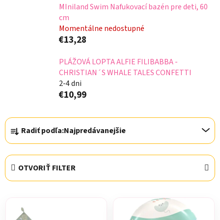
MIniland Swim Nafukovací bazén pre deti, 60
cm
Momentálne nedostupné
€13,28
PLÁŽOVÁ LOPTA ALFIE FILIBABBA -
CHRISTIAN´S WHALE TALES CONFETTI
2-4 dni
€10,99
R
Radiť podľa:
Najpredávanejšie
a
d
e
OTVORIŤ FILTER
n
i
V
e
ý
p