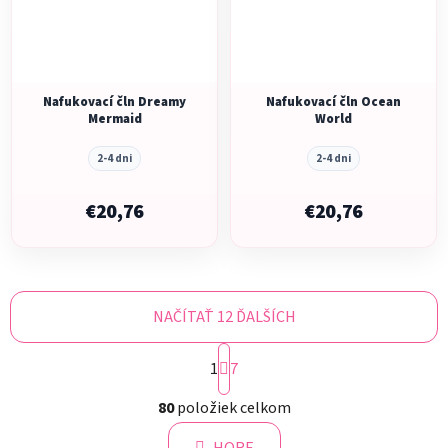
Nafukovací čln Dreamy
Nafukovací čln Ocean
Mermaid
World
2-4 dni
2-4 dni
€20,76
€20,76
NAČÍTAŤ 12 ĎALŠÍCH
S
1
t
7
r
O
á
80
položiek celkom
v
n
l
k