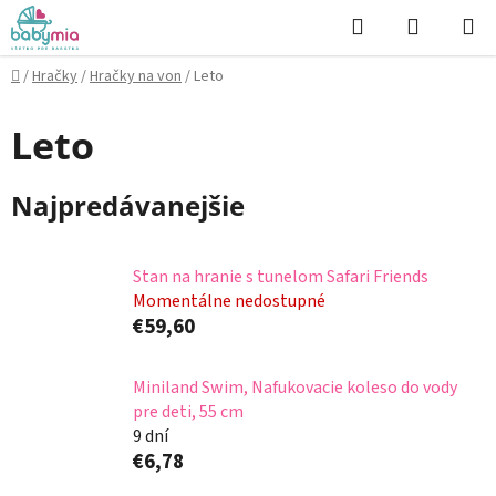
Prejsť
Hľadať
NÁKUP
na
KOŠÍK
obsah
Domov
/
Hračky
/
Hračky na von
/
Leto
Leto
Najpredávanejšie
Stan na hranie s tunelom Safari Friends
Momentálne nedostupné
€59,60
Miniland Swim, Nafukovacie koleso do vody
pre deti, 55 cm
9 dní
€6,78