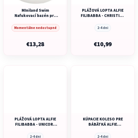
MIniland Swim
PLÁŽOVÁ LOPTA ALFIE
Nafukovací bazén pre
FILIBABBA - CHRISTIAN
deti, 60 cm
´S WHALE TALES
CONFETTI
Momentálne nedostupné
2-4 dni
€13,28
€10,99
PLÁŽOVÁ LOPTA ALFIE
KÚPACIE KOLESO PRE
FILIBABBA - UNICORN
BÁBÄTKÁ ALFIE
SHORES CONFETTI
FILIBABBA - UNICORN
SHORES
2-4 dni
2-4 dni