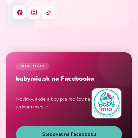
SLEDUJTE NÁS
babymia.sk na Facebooku
Novinky, akcie a tipy pre rodičov na
jednom mieste.
Sledovať na Facebooku