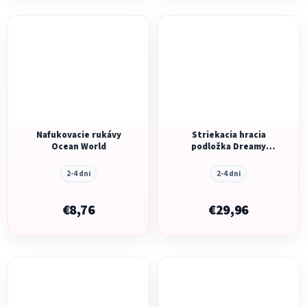
Nafukovacie rukávy
Striekacia hracia
Ocean World
podložka Dreamy
Mermaid
2-4 dni
2-4 dni
€8,76
€29,96