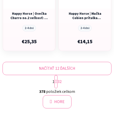
Happy Horse | Ovečka
Happy Horse | Mačka
Churro no.2 veľkosť: 24
Cobien prítulka
cm
veľkosť: 24 cm
2-4 dni
2-4 dni
€25,35
€14,15
NAČÍTAŤ 12 ĎALŠÍCH
S
1
t
32
r
O
á
378
položiek celkom
v
n
l
k
HORE
á
o
d
v