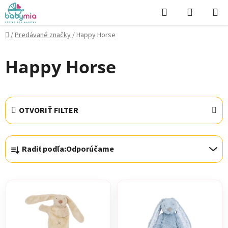
Prejsť
Hľadať
NÁKUP
na
KOŠÍK
obsah
Domov
/
Predávané značky
/
Happy Horse
Happy Horse
OTVORIŤ FILTER
R
Radiť podľa:
Odporúčame
a
d
V
e
ý
n
p
i
i
e