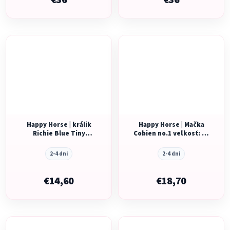
€36
€36
Happy Horse | králik
Happy Horse | Mačka
Richie Blue Tiny
Cobien no.1 veľkosť: 24
GRAPHIC veľkosť: 28 cm
cm
2-4 dni
2-4 dni
€14,60
€18,70