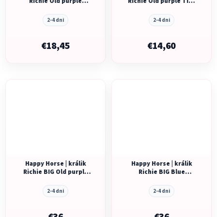
Richie Old purple
Richie Old purple Tiny
GRAPHIC veľkosť: 38 cm
GRAPHIC veľkosť: 28 cm
2-4 dni
2-4 dni
€18,45
€14,60
Happy Horse | králik
Happy Horse | králik
Richie BIG Old purple
Richie BIG Blue
GRAPHIC veľkosť: 58 cm
GRAPHIC veľkosť: 58 cm
2-4 dni
2-4 dni