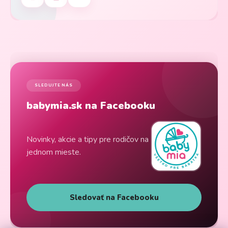
SLEDUJTE NÁS
babymia.sk na Facebooku
Novinky, akcie a tipy pre rodičov na
jednom mieste.
Sledovať na Facebooku