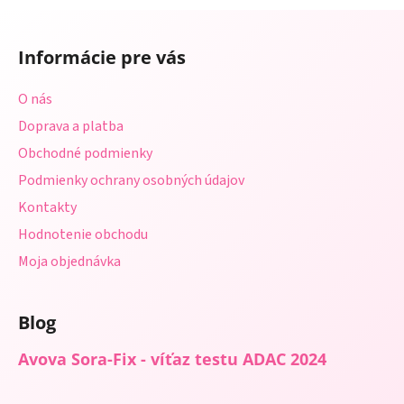
a
a
Z
c
n
á
i
i
Informácie pre vás
e
p
e
p
ä
O nás
r
t
v
Doprava a platba
i
k
Obchodné podmienky
e
y
Podmienky ochrany osobných údajov
v
ý
Kontakty
p
Hodnotenie obchodu
i
s
Moja objednávka
u
Blog
Avova Sora-Fix - víťaz testu ADAC 2024