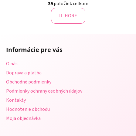
á
39
položiek celkom
v
n
l
k
HORE
á
o
d
v
a
a
Z
c
n
á
i
i
Informácie pre vás
e
p
e
p
ä
O nás
r
t
v
Doprava a platba
i
k
Obchodné podmienky
e
y
Podmienky ochrany osobných údajov
v
ý
Kontakty
p
Hodnotenie obchodu
i
s
Moja objednávka
u