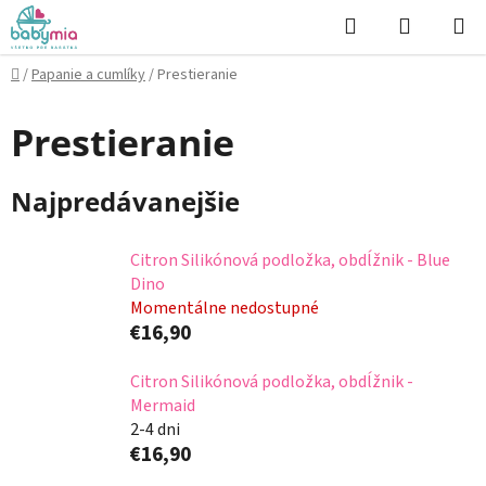
Prejsť
Hľadať
NÁKUP
na
KOŠÍK
obsah
Domov
/
Papanie a cumlíky
/
Prestieranie
Prestieranie
Najpredávanejšie
Citron Silikónová podložka, obdĺžnik - Blue
Dino
Momentálne nedostupné
€16,90
Citron Silikónová podložka, obdĺžnik -
Mermaid
2-4 dni
€16,90