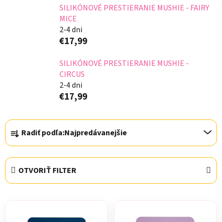
SILIKÓNOVÉ PRESTIERANIE MUSHIE - FAIRY
MICE
2-4 dni
€17,99
SILIKÓNOVÉ PRESTIERANIE MUSHIE -
CIRCUS
2-4 dni
€17,99
R
Radiť podľa:
Najpredávanejšie
a
d
e
OTVORIŤ FILTER
n
i
V
e
ý
p