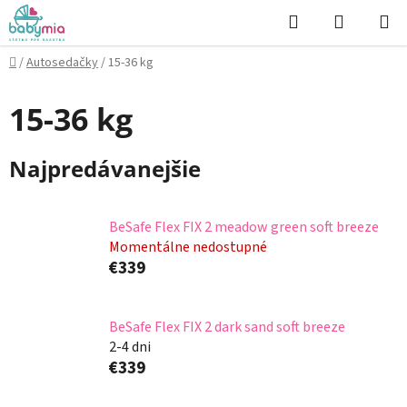
Prejsť
Hľadať
NÁKUP
na
KOŠÍK
obsah
Domov
/
Autosedačky
/
15-36 kg
15-36 kg
Najpredávanejšie
BeSafe Flex FIX 2 meadow green soft breeze
Momentálne nedostupné
€339
BeSafe Flex FIX 2 dark sand soft breeze
2-4 dni
€339