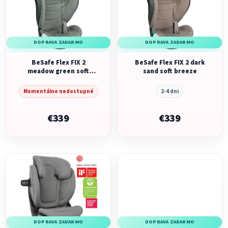
p
r
i
o
s
d
p
u
DOPRAVA ZADARMO
DOPRAVA ZADARMO
r
k
o
BeSafe Flex FIX 2
BeSafe Flex FIX 2 dark
t
meadow green soft
sand soft breeze
d
o
breeze
u
v
Momentálne nedostupné
2-4 dni
k
t
€339
€339
o
v
DOPRAVA ZADARMO
DOPRAVA ZADARMO