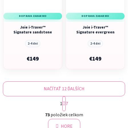
DOPRAVA ZADARMO
DOPRAVA ZADARMO
Joie i-Traver™
Joie i-Traver™
Signature sandstone
Signature evergreen
2-4 dni
2-4 dni
€149
€149
NAČÍTAŤ 12 ĎALŠÍCH
S
1
t
7
r
O
á
73
položiek celkom
v
n
l
k
HORE