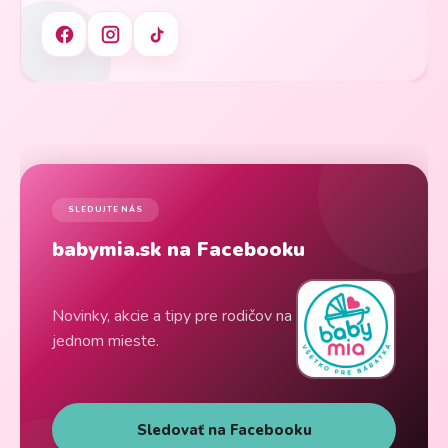
SLEDUJTE NÁS
babymia.sk na Facebooku
Novinky, akcie a tipy pre rodičov na
jednom mieste.
Sledovať na Facebooku