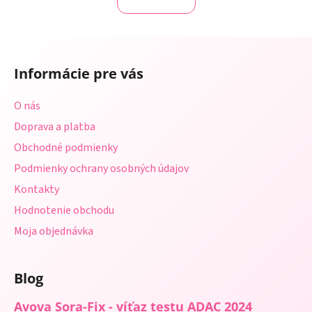
á
o
d
v
a
a
Z
c
n
á
i
i
Informácie pre vás
e
p
e
p
ä
O nás
r
t
v
Doprava a platba
i
k
Obchodné podmienky
e
y
Podmienky ochrany osobných údajov
v
ý
Kontakty
p
Hodnotenie obchodu
i
s
Moja objednávka
u
Blog
Avova Sora-Fix - víťaz testu ADAC 2024