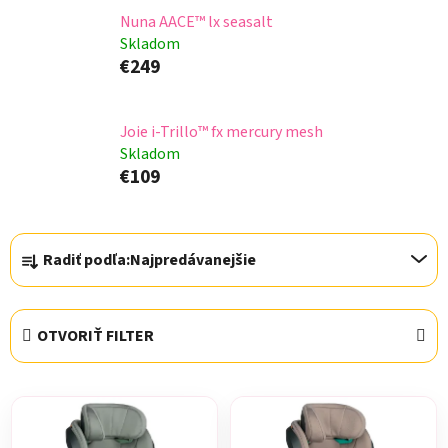
Nuna AACE™ lx seasalt
Skladom
€249
Joie i-Trillo™ fx mercury mesh
Skladom
€109
R
Radiť podľa:
Najpredávanejšie
a
d
e
OTVORIŤ FILTER
n
i
V
e
ý
p