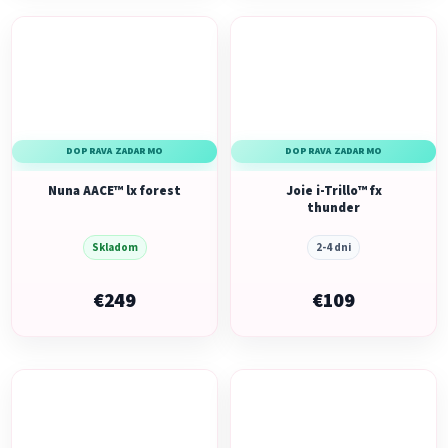
DOPRAVA ZADARMO
DOPRAVA ZADARMO
Nuna AACE™ lx forest
Joie i-Trillo™ fx
thunder
Skladom
2-4 dni
€249
€109