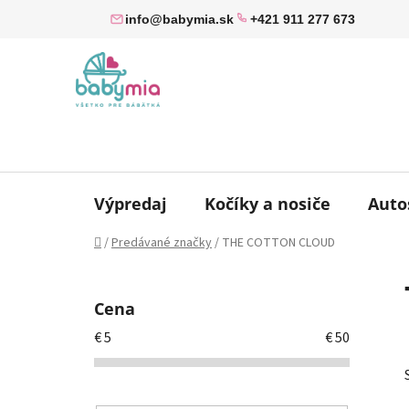
Prejsť
info@babymia.sk
+421 911 277 673
na
obsah
Výpredaj
Kočíky a nosiče
Auto
Domov
/
Predávané značky
/
THE COTTON CLOUD
B
o
Cena
č
€
5
€
50
n
ý
p