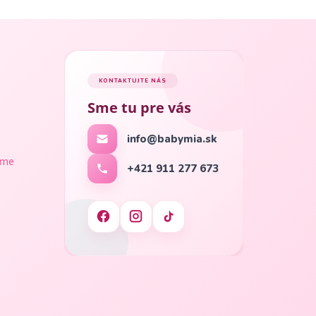
KONTAKTUJTE NÁS
Sme tu pre vás
info@babymia.sk
ame
+421 911 277 673