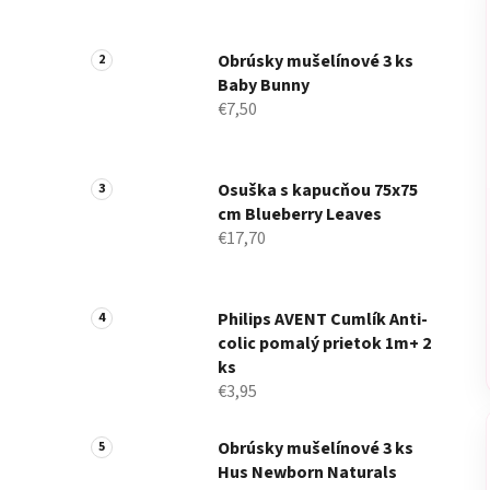
Obrúsky mušelínové 3 ks
Baby Bunny
€7,50
Osuška s kapucňou 75x75
cm Blueberry Leaves
€17,70
Philips AVENT Cumlík Anti-
colic pomalý prietok 1m+ 2
ks
€3,95
Obrúsky mušelínové 3 ks
Hus Newborn Naturals