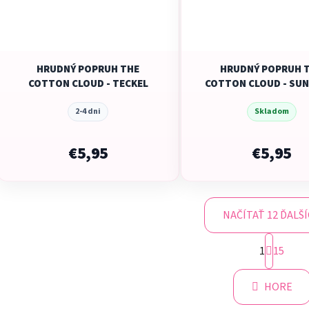
HRUDNÝ POPRUH THE
HRUDNÝ POPRUH 
COTTON CLOUD - TECKEL
COTTON CLOUD - SU
2-4 dni
Skladom
€5,95
€5,95
NAČÍTAŤ 12 ĎALŠ
S
1
t
15
O
r
v
á
l
HORE
n
á
k