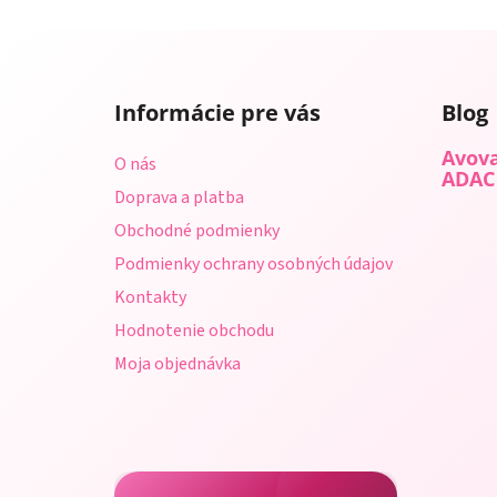
Z
á
Informácie pre vás
Blog
p
ä
Avova
O nás
t
ADAC
Doprava a platba
i
Obchodné podmienky
e
Podmienky ochrany osobných údajov
Kontakty
Hodnotenie obchodu
Moja objednávka