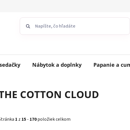
sedačky
Nábytok a doplnky
Papanie a cu
THE COTTON CLOUD
Stránka
1
z
15
-
170
položiek celkom