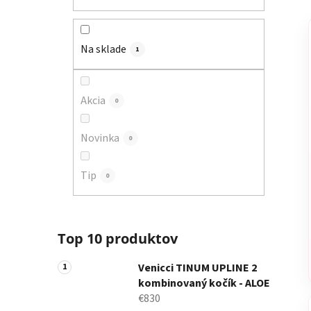
a
n
e
Na sklade
1
l
Akcia
0
Novinka
0
Tip
0
Top 10 produktov
Venicci TINUM UPLINE 2
kombinovaný kočík - ALOE
€830