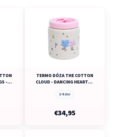
e
n
i
e
p
r
o
d
u
OTTON
TERMO DÓZA THE COTTON
k
GS -
CLOUD - DANCING HEARTS -
t
500ML
o
2-4 dni
v
€34,95