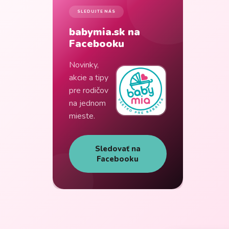
SLEDUJTE NÁS
babymia.sk na
Facebooku
Novinky,
akcie a tipy
pre rodičov
na jednom
mieste.
Sledovať na
Facebooku