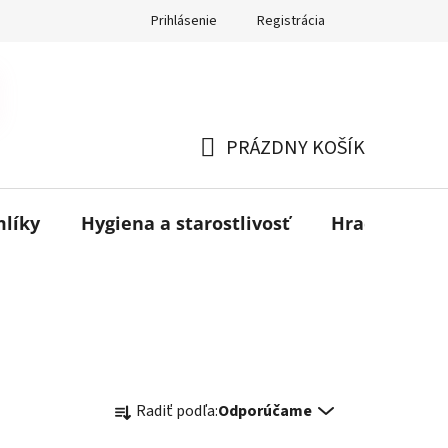
Prihlásenie
Registrácia
PRÁZDNY KOŠÍK
NÁKUPNÝ
KOŠÍK
mlíky
Hygiena a starostlivosť
Hračky
B
R
Radiť podľa:
Odporúčame
a
d