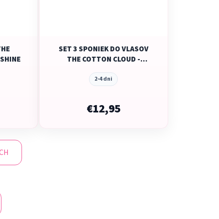
THE
SET 3 SPONIEK DO VLASOV
NSHINE
THE COTTON CLOUD -
COTTON
2-4 dni
€12,95
ÍCH