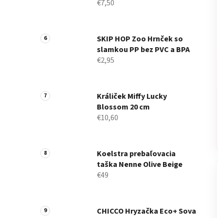
€7,50
SKIP HOP Zoo Hrnček so
slamkou PP bez PVC a BPA
€2,95
Králiček Miffy Lucky
Blossom 20 cm
€10,60
Koelstra prebaľovacia
taška Nenne Olive Beige
€49
CHICCO Hryzačka Eco+ Sova