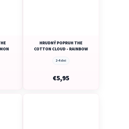
THE
HRUDNÝ POPRUH THE
EMON
COTTON CLOUD - RAINBOW
2-4 dni
€5,95