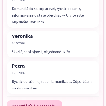
22.7.2026
Komunikácia na top úrovni, rýchle dodanie,
informovanie o stave objednávky. Určite ešte
objednám. Ďakujem
Veronika
Hodnotenie obchodu je 5 z 5 hviezdičiek.
10.6.2026
Skvelé, spokojnosť, objednané uz 2x
Petra
Hodnotenie obchodu je 5 z 5 hviezdičiek.
15.5.2026
Rýchle doručenie, super komunikácia. Odporúčam,
určite sa vrátim
Zobraziť ďalšie recenzie