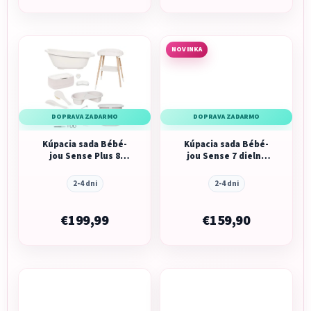
NOVINKA
DOPRAVA ZADARMO
DOPRAVA ZADARMO
Kúpacia sada Bébé-
Kúpacia sada Bébé-
jou Sense Plus 8
jou Sense 7 dielna
dielna Light Oat,
White
digit.
2-4 dni
2-4 dni
€199,99
€159,90