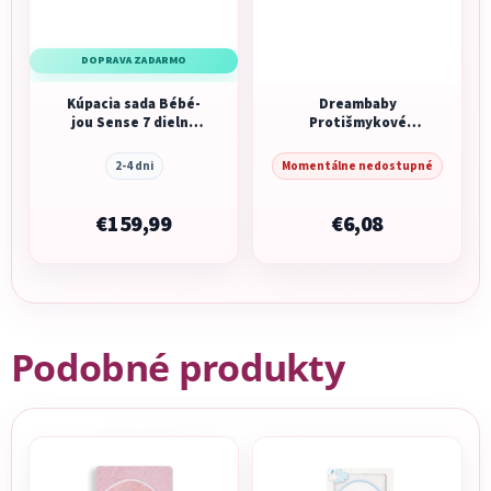
DOPRAVA ZADARMO
Kúpacia sada Bébé-
Dreambaby
jou Sense 7 dielna
Protišmykové
Light Oat
nálepky do vane
modrá/fialová/žltá
2-4 dni
Momentálne nedostupné
€159,99
€6,08
Podobné produkty