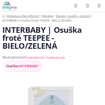
Prejsť
Hľadať
NÁKUP
na
KOŠÍK
obsah
Domov
/
Hygiena a starostlivosť
/
Kúpanie
/
Župany, osušky, a pončá
/
INTERBABY | Osuška froté TEEPEE - BIELO/ZELENÁ
INTERBABY | Osuška
froté TEEPEE -
BIELO/ZELENÁ
Podrobnosti hodnotenia
Neohodnotené
Priemerné
Značka:
INTERBABY
hodnotenie
produktu
je
0,0
z
5
hviezdičiek.