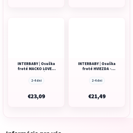
INTERBABY | Osuška
INTERBABY | Osuška
froté MACKO LOVE +
froté HVIEZDA -
kefa - BIELO-RŮŽOVÁ
BIELO/RUŽOVÁ
2-4 dni
2-4 dni
€23,09
€21,49
Z
á