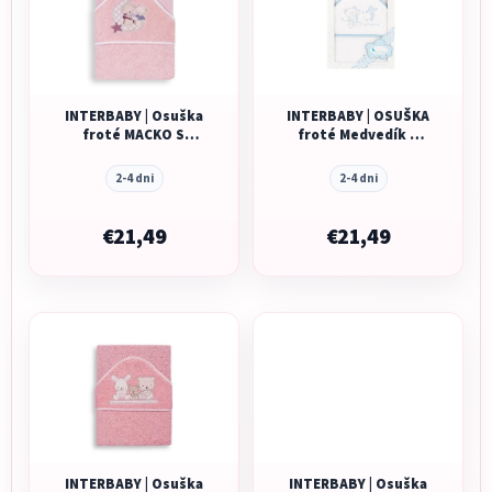
INTERBABY | Osuška
INTERBABY | OSUŠKA
froté MACKO S
froté Medvedík s
MESIACOM - RUŽOVÁ
drakom -
bielo/modrá
2-4 dni
2-4 dni
€21,49
€21,49
INTERBABY | Osuška
INTERBABY | Osuška