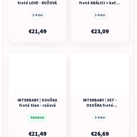
froté LOVE - RUŽOVÁ
froté KRÁLICI + kefa -
MODRÁ
2-4 dni
2-4 dni
€21,49
€23,09
INTERBABY | OSUŠKA
INTERBABY | SET -
froté Slon - ružová
OSUŠKA froté
100x100 SLONÍK +
PRÍTULKA - růžová
Skladom
2-4 dni
€21,49
€26,69