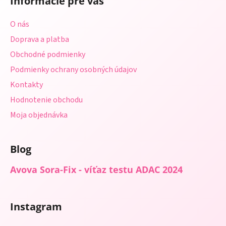
Informácie pre vás
p
ä
O nás
t
Doprava a platba
i
Obchodné podmienky
e
Podmienky ochrany osobných údajov
Kontakty
Hodnotenie obchodu
Moja objednávka
Blog
Avova Sora-Fix - víťaz testu ADAC 2024
Instagram