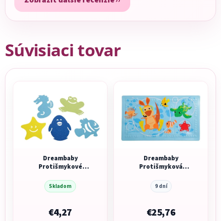
Súvisiaci tovar
Dreambaby
Dreambaby
Protišmykové
Protišmyková
nálepky do vane,
podložka s tepelným
10ks
senzorom
Skladom
9 dní
€4,27
€25,76