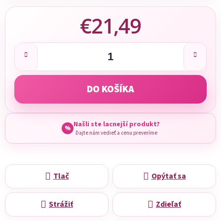
€21,49
Jednotková cena:
DO KOŠÍKA
Našli ste lacnejší produkt?
%
Dajte nám vedieť a cenu preveríme
Tlač
Opýtať sa
Strážiť
Zdieľať