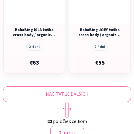
BabaBing ISLA taška
BabaBing JOEY taška
cross body / organizér,
cross body / organizér,
Black
Leopard
2-4 dni
2-4 dni
€63
€55
NAČÍTAŤ 10 ĎALŠÍCH
S
1
t
2
r
O
á
22
položiek celkom
v
n
l
k
HORE