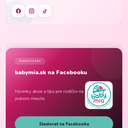
SLEDUJTE NÁS
babymia.sk na Facebooku
Novinky, akcie a tipy pre rodičov na
jednom mieste.
Sledovať na Facebooku