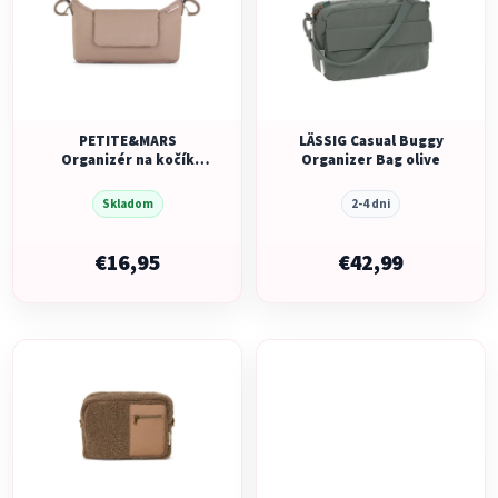
p
r
i
o
s
d
p
u
r
k
o
PETITE&MARS
LÄSSIG Casual Buggy
t
Organizér na kočík
Organizer Bag olive
d
o
Emma B
u
v
Skladom
2-4 dni
k
t
€16,95
€42,99
o
v