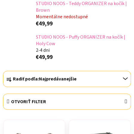
STUDIO NOOS - Teddy ORGANIZER na kočík |
Brown
Momentálne nedostupné
€49,99
STUDIO NOOS - Puffy ORGANIZER na kočík |
Holy Cow
2-4 dni
€49,99
R
Radiť podľa:
Najpredávanejšie
a
d
e
OTVORIŤ FILTER
n
i
V
e
ý
p