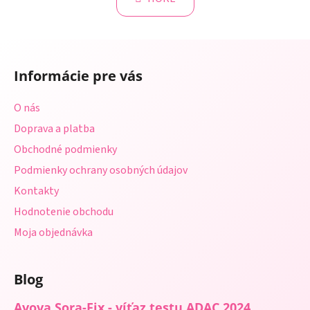
á
o
d
v
a
a
Z
c
n
á
i
i
Informácie pre vás
e
p
e
p
ä
O nás
r
t
v
Doprava a platba
i
k
Obchodné podmienky
e
y
Podmienky ochrany osobných údajov
v
ý
Kontakty
p
Hodnotenie obchodu
i
s
Moja objednávka
u
Blog
Avova Sora-Fix - víťaz testu ADAC 2024