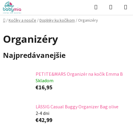
Prejsť
Hľadať
NÁKUP
na
KOŠÍK
obsah
Domov
/
Kočíky a nosiče
/
Doplnky ku kočíkom
/
Organizéry
Organizéry
Najpredávanejšie
PETITE&MARS Organizér na kočík Emma B
Skladom
€16,95
LÄSSIG Casual Buggy Organizer Bag olive
2-4 dni
€42,99