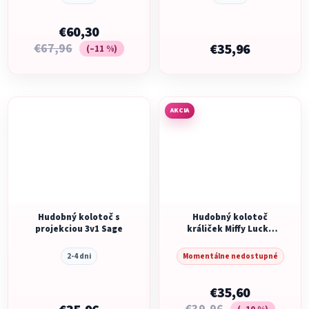
€60,30
€67,96
€35,96
(–11 %)
AKCIA
Hudobný kolotoč s
Hudobný kolotoč
projekciou 3v1 Sage
králiček Miffy Lucky
Blossom
2-4 dni
Momentálne nedostupné
€35,60