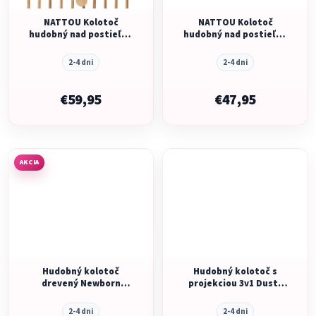
NATTOU Kolotoč
NATTOU Kolotoč
hudobný nad postieľku
hudobný nad postieľku
drevo Mila, Zoe & Lana
Teddy 0m+
2-4 dni
2-4 dni
€59,95
€47,95
AKCIA
Hudobný kolotoč
Hudobný kolotoč s
drevený Newborn
projekciou 3v1 Dusty
Naturals
Pink
2-4 dni
2-4 dni