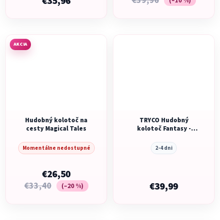
€35,96
€39,96
(–10 %)
AKCIA
Hudobný kolotoč na
TRYCO Hudobný
cesty Magical Tales
kolotoč Fantasy -
Rytier
Momentálne nedostupné
2-4 dni
€26,50
€33,40
€39,99
(–20 %)