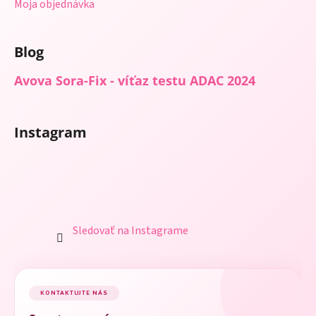
s
Moja objednávka
u
Blog
Avova Sora-Fix - víťaz testu ADAC 2024
Instagram
Sledovať na Instagrame
KONTAKTUJTE NÁS