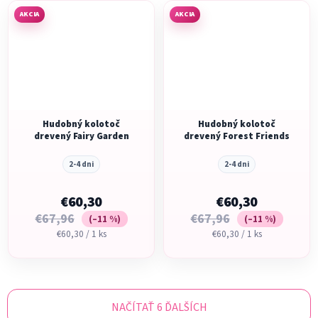
AKCIA
AKCIA
Hudobný kolotoč
Hudobný kolotoč
drevený Fairy Garden
drevený Forest Friends
2-4 dni
2-4 dni
€60,30
€60,30
€67,96
€67,96
(–11 %)
(–11 %)
Jednotková
Jednotková
€60,30 / 1 ks
€60,30 / 1 ks
cena:
cena:
NAČÍTAŤ 6 ĎALŠÍCH