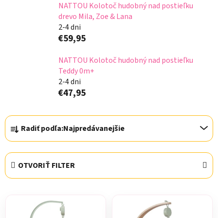
NATTOU Kolotoč hudobný nad postieľku
drevo Mila, Zoe & Lana
2-4 dni
€59,95
NATTOU Kolotoč hudobný nad postieľku
Teddy 0m+
2-4 dni
€47,95
R
Radiť podľa:
Najpredávanejšie
a
d
e
OTVORIŤ FILTER
n
i
V
e
ý
p