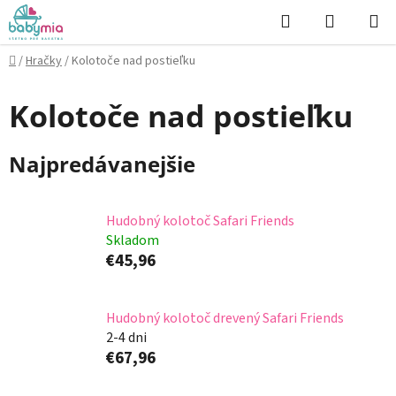
Prejsť
Hľadať
NÁKUP
na
KOŠÍK
obsah
Domov
/
Hračky
/
Kolotoče nad postieľku
Kolotoče nad postieľku
Najpredávanejšie
Hudobný kolotoč Safari Friends
Skladom
€45,96
Hudobný kolotoč drevený Safari Friends
2-4 dni
€67,96