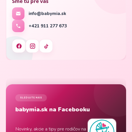
Sme tu pre vás
info@babymia.sk
+421 911 277 673
SLEDUJTE NÁS
babymia.sk na Facebooku
Novinky, akcie a tipy pre rodičov na