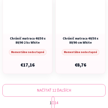
Chránič matraca 40/50 x
Chránič matraca 40/50 x
80/90 2 ks White
80/90 cm White
Momentálne nedostupné
Momentálne nedostupné
€17,16
€8,76
NAČÍTAŤ 12 ĎALŠÍCH
S
1
t
14
r