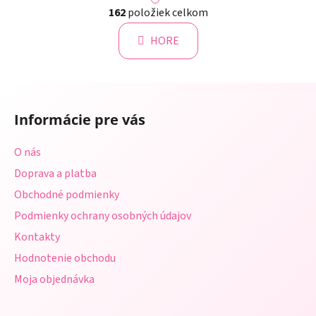
O
á
162
položiek celkom
v
n
l
k
HORE
á
o
d
v
a
a
Z
c
n
á
i
i
Informácie pre vás
e
p
e
p
ä
O nás
r
t
v
Doprava a platba
i
k
Obchodné podmienky
e
y
Podmienky ochrany osobných údajov
v
ý
Kontakty
p
Hodnotenie obchodu
i
s
Moja objednávka
u