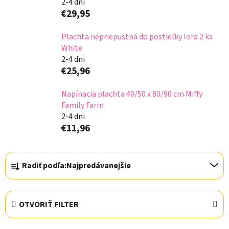
2-4 dni
€29,95
Plachta nepriepustná do postieľky Iora 2 ks
White
2-4 dni
€25,96
Napínacia plachta 40/50 x 80/90 cm Miffy
Family Farm
2-4 dni
€11,96
R
Radiť podľa:
Najpredávanejšie
a
d
e
OTVORIŤ FILTER
n
i