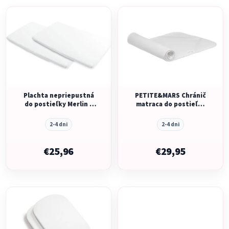
V
e
ý
p
p
r
i
o
s
d
p
u
r
k
o
Plachta nepriepustná
PETITE&MARS Chránič
t
do postieľky Merlin 2
matraca do postieľky
d
o
ks
Aerodry - biely
u
v
2-4 dni
2-4 dni
k
t
€25,96
€29,95
o
v