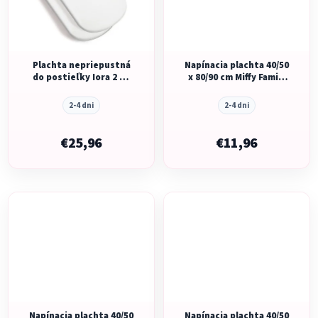
Plachta nepriepustná
Napínacia plachta 40/50
do postieľky Iora 2 ks
x 80/90 cm Miffy Family
White
Farm
2-4 dni
2-4 dni
€25,96
€11,96
Napínacia plachta 40/50
Napínacia plachta 40/50