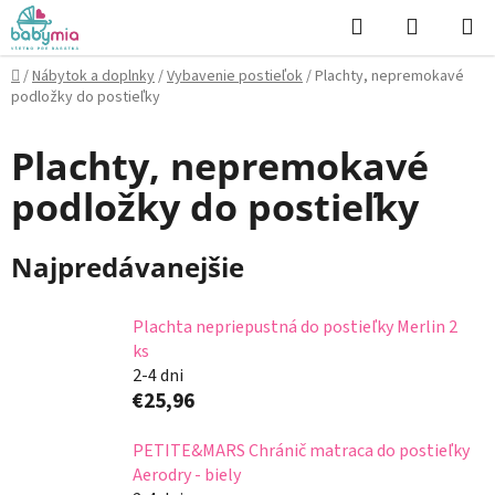
Prejsť
Hľadať
NÁKUP
na
KOŠÍK
obsah
Domov
/
Nábytok a doplnky
/
Vybavenie postieľok
/
Plachty, nepremokavé
podložky do postieľky
Plachty, nepremokavé
podložky do postieľky
Najpredávanejšie
Plachta nepriepustná do postieľky Merlin 2
ks
2-4 dni
€25,96
PETITE&MARS Chránič matraca do postieľky
Aerodry - biely