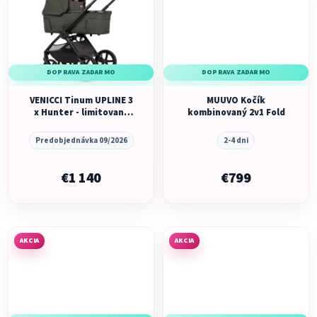
DOPRAVA ZADARMO
DOPRAVA ZADARMO
VENICCI Tinum UPLINE 3
MUUVO Kočík
x Hunter - limitovaná
kombinovaný 2v1 Fold
edícia - HUNTER OLIVE
Predobjednávka 09/2026
2-4 dni
€1 140
€799
AKCIA
AKCIA