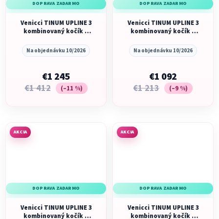
DOPRAVA ZADARMO
DOPRAVA ZADARMO
Venicci TINUM UPLINE 3
Venicci TINUM UPLINE 3
kombinovaný kočík +
kombinovaný kočík +
autosedačka Joie i-
autosedačka Joie i-
Level™ Pro so
Level™ Pro, TRUFFLE
Na objednávku 10/2026
Na objednávku 10/2026
základňou i-Base™
Signature Encore,
TRUFFLE
€1 245
€1 092
€1 412
€1 213
(–11 %)
(–9 %)
AKCIA
AKCIA
DOPRAVA ZADARMO
DOPRAVA ZADARMO
Venicci TINUM UPLINE 3
Venicci TINUM UPLINE 3
kombinovaný kočík +
kombinovaný kočík +