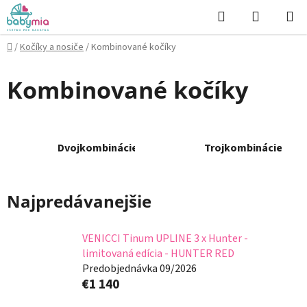
Prejsť
Hľadať
NÁKUP
na
KOŠÍK
obsah
Domov
/
Kočíky a nosiče
/
Kombinované kočíky
Kombinované kočíky
Dvojkombinácie
Trojkombinácie
Najpredávanejšie
VENICCI Tinum UPLINE 3 x Hunter -
limitovaná edícia - HUNTER RED
Predobjednávka 09/2026
€1 140