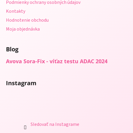
Podmienky ochrany osobných údajov
v
ý
Kontakty
p
Hodnotenie obchodu
i
s
Moja objednávka
u
Blog
Avova Sora-Fix - víťaz testu ADAC 2024
Instagram
Sledovať na Instagrame