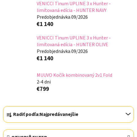
VENICCI Tinum UPLINE 3 x Hunter -
limitovaná edícia - HUNTER NAVY
Predobjednávka 09/2026
€1 140
VENICCI Tinum UPLINE 3 x Hunter -
limitovaná edícia - HUNTER OLIVE
Predobjednávka 09/2026
€1 140
MUUVO Kočík kombinovaný 2v1 Fold
2-4 dni
€799
R
Radiť podľa:
Najpredávanejšie
a
d
e