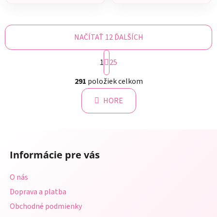
NAČÍTAŤ 12 ĎALŠÍCH
S
1
t
25
r
O
á
291
položiek celkom
v
n
l
k
HORE
á
o
d
v
a
a
Z
c
n
á
i
i
Informácie pre vás
e
p
e
p
ä
O nás
r
t
v
Doprava a platba
i
k
Obchodné podmienky
e
y