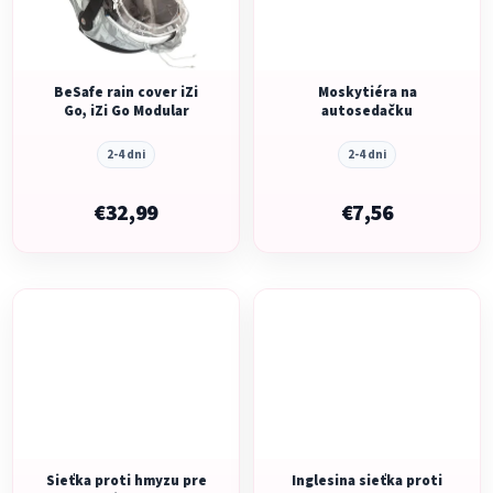
BeSafe rain cover iZi
Moskytiéra na
Go, iZi Go Modular
autosedačku
2-4 dni
2-4 dni
€32,99
€7,56
Sieťka proti hmyzu pre
Inglesina sieťka proti