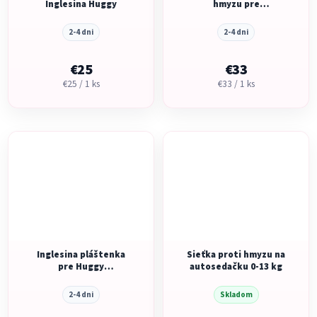
Inglesina Huggy
hmyzu pre
autosedačku
Cab/Darwin
2-4 dni
2-4 dni
€25
€33
Jednotková
Jednotková
€25 / 1 ks
€33 / 1 ks
cena:
cena:
Inglesina pláštenka
Sieťka proti hmyzu na
pre Huggy
autosedačku 0-13 kg
prime/Multifix, Darwin,
Cab
2-4 dni
Skladom