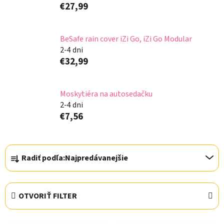
€27,99
BeSafe rain cover iZi Go, iZi Go Modular
2-4 dni
€32,99
Moskytiéra na autosedačku
2-4 dni
€7,56
R
Radiť podľa:
Najpredávanejšie
a
d
e
OTVORIŤ FILTER
n
i