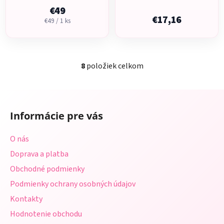
€49
€17,16
Jednotková
€49 / 1 ks
cena:
8
položiek celkom
O
v
l
Z
á
á
d
Informácie pre vás
p
a
ä
c
O nás
t
i
Doprava a platba
i
e
p
Obchodné podmienky
e
r
Podmienky ochrany osobných údajov
v
Kontakty
k
y
Hodnotenie obchodu