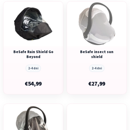
V
e
ý
p
p
r
i
o
s
d
p
u
r
k
o
BeSafe Rain Shield Go
BeSafe insect sun
t
Beyond
shield
d
o
u
v
2-4 dni
2-4 dni
k
t
€54,99
€27,99
o
v