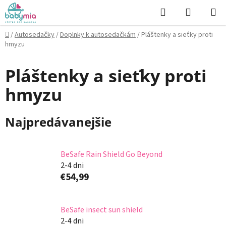
Prejsť
Hľadať
NÁKUP
na
KOŠÍK
obsah
Domov
/
Autosedačky
/
Doplnky k autosedačkám
/
Pláštenky a sieťky proti
hmyzu
Pláštenky a sieťky proti
hmyzu
Najpredávanejšie
BeSafe Rain Shield Go Beyond
2-4 dni
€54,99
BeSafe insect sun shield
2-4 dni