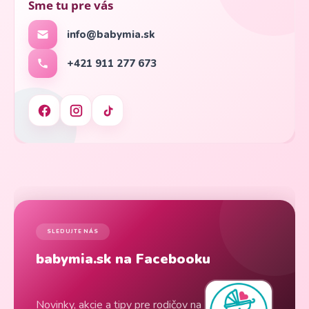
Sme tu pre vás
info@babymia.sk
+421 911 277 673
SLEDUJTE NÁS
babymia.sk na Facebooku
Novinky, akcie a tipy pre rodičov na