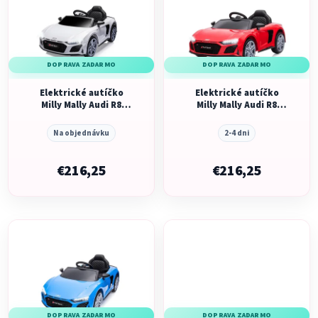
p
r
i
o
s
d
p
u
DOPRAVA ZADARMO
DOPRAVA ZADARMO
r
k
o
Elektrické autíčko
Elektrické autíčko
t
Milly Mally Audi R8
Milly Mally Audi R8
d
o
Spyder White
Spyder Red
u
v
Na objednávku
2-4 dni
k
t
€216,25
€216,25
o
v
DOPRAVA ZADARMO
DOPRAVA ZADARMO