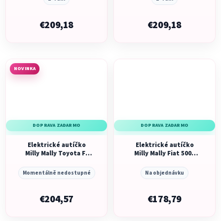
€209,18
€209,18
NOVINKA
DOPRAVA ZADARMO
DOPRAVA ZADARMO
Elektrické autíčko
Elektrické autíčko
Milly Mally Toyota FJ
Milly Mally Fiat 500e
Cruiser Black
biele
Momentálně nedostupné
Na objednávku
€204,57
€178,79