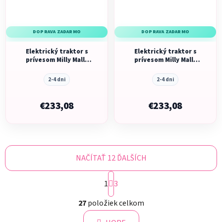
DOPRAVA ZADARMO
DOPRAVA ZADARMO
Elektrický traktor s
Elektrický traktor s
prívesom Milly Mally
prívesom Milly Mally
Farmer červený
Farmer modrý
2-4 dni
2-4 dni
€233,08
€233,08
NAČÍTAŤ 12 ĎALŠÍCH
S
1
t
3
r
O
á
27
položiek celkom
v
n
l