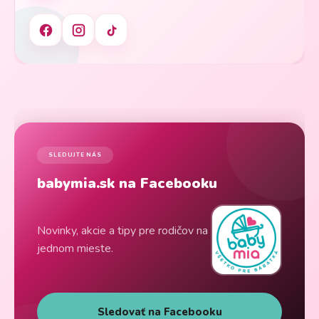
SLEDUJTE NÁS
babymia.sk na Facebooku
Novinky, akcie a tipy pre rodičov na
jednom mieste.
Sledovať na Facebooku