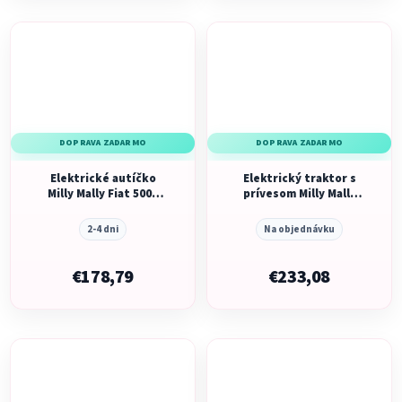
DOPRAVA ZADARMO
DOPRAVA ZADARMO
Elektrické autíčko
Elektrický traktor s
Milly Mally Fiat 500e
prívesom Milly Mally
modré
Farmer žltý
2-4 dni
Na objednávku
€178,79
€233,08