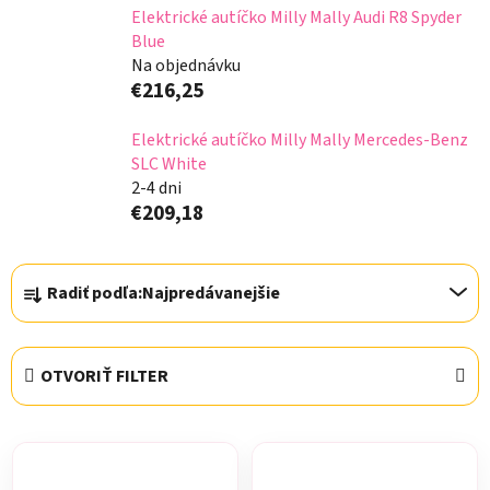
Elektrické autíčko Milly Mally Audi R8 Spyder
Blue
Na objednávku
€216,25
Elektrické autíčko Milly Mally Mercedes-Benz
SLC White
2-4 dni
€209,18
R
Radiť podľa:
Najpredávanejšie
a
d
e
OTVORIŤ FILTER
n
i
V
e
ý
p