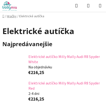
Prejsť
Hľadať
NÁKUP
na
KOŠÍK
obsah
Domov
/
Hračky
/
Elektrické autíčka
Elektrické autíčka
Najpredávanejšie
Elektrické autíčko Milly Mally Audi R8 Spyder
White
Na objednávku
€216,25
Elektrické autíčko Milly Mally Audi R8 Spyder
Red
2-4 dni
€216,25