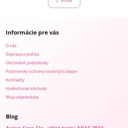
k
HORE
á
o
d
v
a
a
Z
c
n
á
i
i
Informácie pre vás
e
p
e
p
ä
O nás
r
t
v
Doprava a platba
i
k
Obchodné podmienky
e
y
Podmienky ochrany osobných údajov
v
ý
Kontakty
p
Hodnotenie obchodu
i
s
Moja objednávka
u
Blog