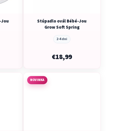
o
d
u
-Jou
Stúpadlo ovál Bébé-Jou
k
Grow Soft Spring
t
o
2-4 dni
v
€18,99
NOVINKA