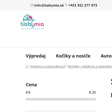
Prejsť
info@babymia.sk
+421 911 277 673
na
obsah
Výpredaj
Kočíky a nosiče
Auto
Domov
/
Hygiena a starostlivosť
/
Nočníky, redukcie a stupienk
B
o
Cena
č
€
6
€
20
n
ý
p