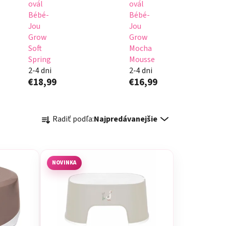
ovál
ovál
Bébé-
Bébé-
Jou
Jou
Grow
Grow
Soft
Mocha
Spring
Mousse
2-4 dni
2-4 dni
€18,99
€16,99
R
Radiť podľa:
Najpredávanejšie
a
d
e
n
NOVINKA
i
e
p
r