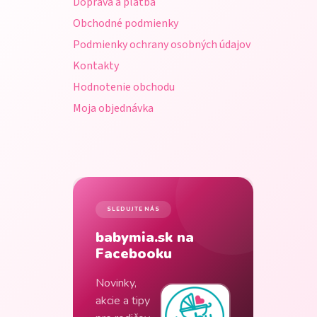
Doprava a platba
i
Obchodné podmienky
e
Podmienky ochrany osobných údajov
Kontakty
Hodnotenie obchodu
Moja objednávka
SLEDUJTE NÁS
babymia.sk na
Facebooku
Novinky,
akcie a tipy