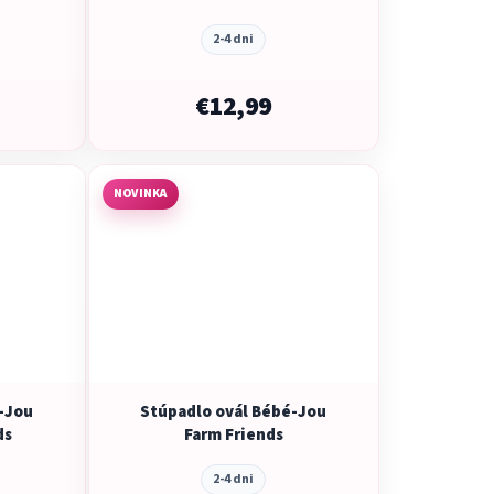
2-4 dni
€12,99
NOVINKA
-Jou
Stúpadlo ovál Bébé-Jou
ds
Farm Friends
2-4 dni