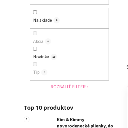
a
n
e
Na sklade
6
l
Akcia
0
Novinka
10
Tip
0
ROZBALIŤ FILTER
Top 10 produktov
Kim & Kimmy -
novorodenecké plienky, do