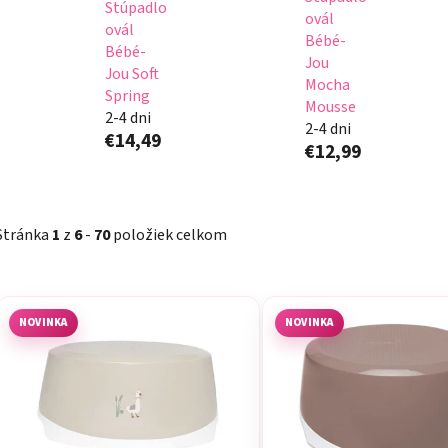
Stúpadlo
ovál
ovál
Bébé-
Bébé-
Jou
Jou Soft
Mocha
Spring
Mousse
2-4 dni
2-4 dni
€14,49
€12,99
Stránka
1
z
6
-
70
položiek celkom
V
ý
NOVINKA
NOVINKA
p
i
s
p