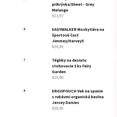
prikrývka/Sheet - Grey
Melange
€13,97
EASYWALKER Moskytiéra na
športovú časť
Jimmey/Harvey5
€14,95
Tégliky na desiatu
stohovacie 3 ks Fairy
Garden
€15,90
ERGOPOUCH Vak na spanie
s rukávmi organická bavlna
Jersey Daisies
€20,95