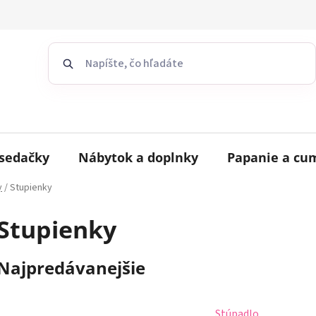
sedačky
Nábytok a doplnky
Papanie a cu
y
/
Stupienky
Stupienky
Najpredávanejšie
Stúpadlo