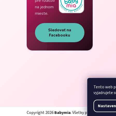
pre rodičov
na jednom
mieste.
Sledovať na
Facebooku
Tento web p
vyjadrujete s
Nastaven
Copyright 2026
Babymia
. Všetky práva vyhradené.