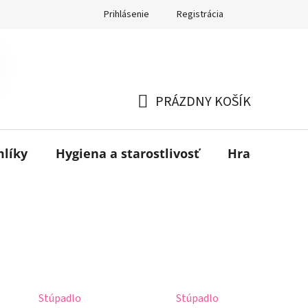
Prihlásenie
Registrácia
PRÁZDNY KOŠÍK
NÁKUPNÝ
KOŠÍK
mlíky
Hygiena a starostlivosť
Hračky
B
Stúpadlo
Stúpadlo