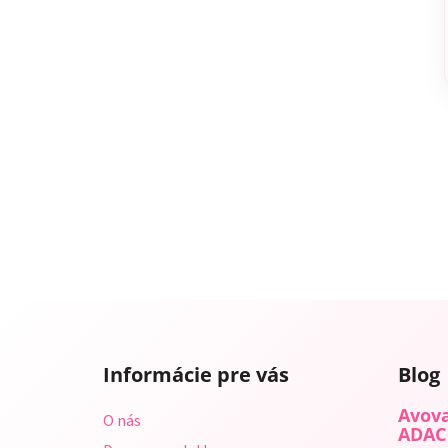
Z
á
Informácie pre vás
Blog
p
ä
Avova
O nás
t
ADAC