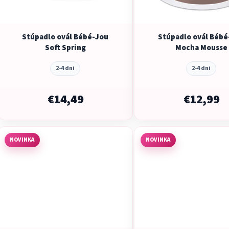
r
o
d
Stúpadlo ovál Bébé-Jou
Stúpadlo ovál Bébé
u
Soft Spring
Mocha Mousse
k
t
2-4 dni
2-4 dni
o
v
€14,49
€12,99
NOVINKA
NOVINKA