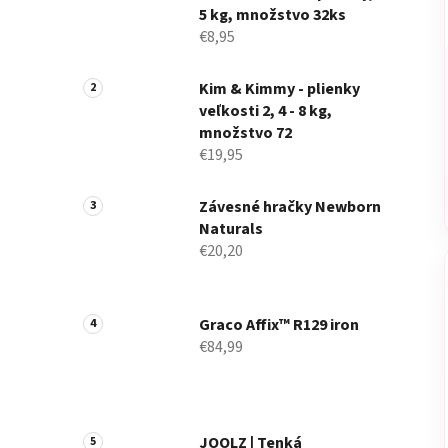
5 kg, množstvo 32ks
€8,95
Kim & Kimmy - plienky
veľkosti 2, 4 - 8 kg,
množstvo 72
€19,95
Závesné hračky Newborn
Naturals
€20,20
Graco Affix™ R129 iron
€84,99
JOOLZ | Tenká