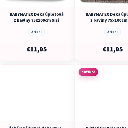
o
d
BABYMATEX Deka úpletová
BABYMATEX Deka úpl
u
z bavlny 75x100cm Sisi
z bavlny 75x100cm 
k
t
2-4 dni
2-4 dni
o
v
€11,95
€11,95
NOVINKA