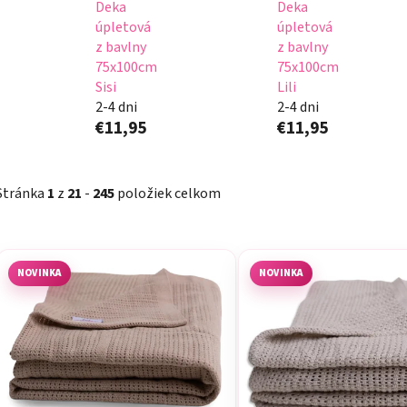
Deka
Deka
úpletová
úpletová
z bavlny
z bavlny
75x100cm
75x100cm
Sisi
Lili
2-4 dni
2-4 dni
€11,95
€11,95
Stránka
1
z
21
-
245
položiek celkom
V
ý
NOVINKA
NOVINKA
p
i
s
p
r