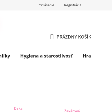
Prihlásenie
Registrácia
PRÁZDNY KOŠÍK
NÁKUPNÝ
KOŠÍK
mlíky
Hygiena a starostlivosť
Hračky
B
Deka
Žakárová