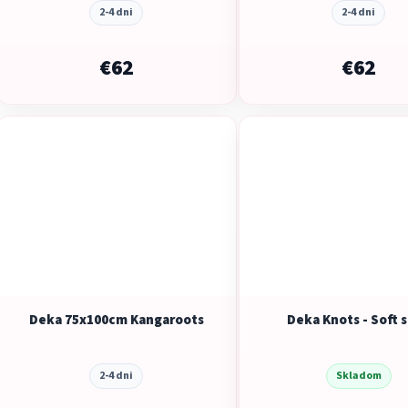
2-4 dni
2-4 dni
€62
€62
Deka 75x100cm Kangaroots
Deka Knots - Soft 
2-4 dni
Skladom