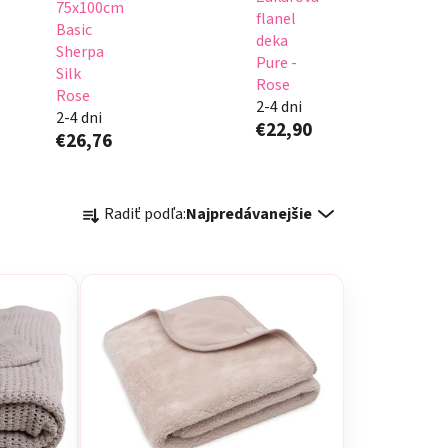
75x100cm
flanel
Basic
deka
Sherpa
Pure -
Silk
Rose
Rose
2-4 dni
2-4 dni
€22,90
€26,76
R
Radiť podľa:
Najpredávanejšie
a
d
e
n
i
e
p
r
o