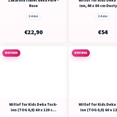
Žakárová flanel deka Pure -
Witlof for Kids Deka
Rose
inn, 40 x 80 cm Dust
waves
2-4 dni
2-4 dni
€22,90
€54
NOVINKA
NOVINKA
Witlof for Kids Deka Tuck-
Witlof for Kids Deka
inn (TOG 0,9) 60 x 120 cm
inn (TOG 0,9) 60 x 1
Soft Sand waves
Dusty Pink wave