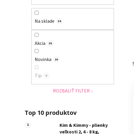
a
n
e
Na sklade
34
l
Akcia
38
Novinka
10
Tip
0
ROZBALIŤ FILTER
Top 10 produktov
Kim & Kimmy - plienky
veľkosti 2, 4 - 8 kg,