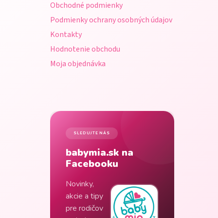
Obchodné podmienky
e
Podmienky ochrany osobných údajov
Kontakty
Hodnotenie obchodu
Moja objednávka
SLEDUJTE NÁS
babymia.sk na
Facebooku
Novinky,
akcie a tipy
pre rodičov