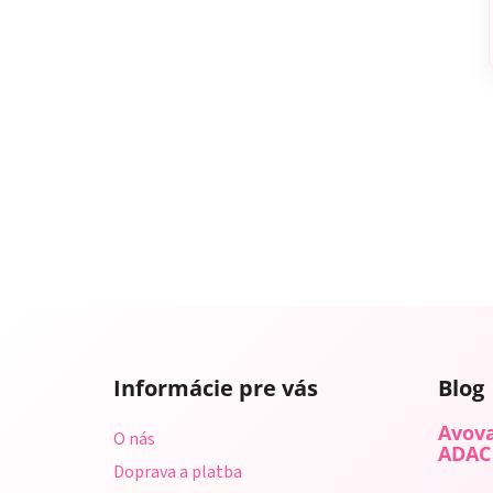
Z
á
Informácie pre vás
Blog
p
ä
Avova
O nás
t
ADAC
Doprava a platba
i