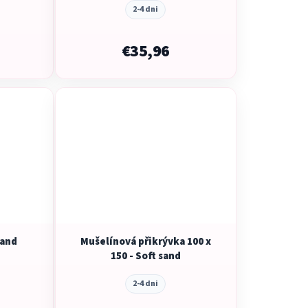
2-4 dni
€35,96
sand
Mušelínová přikrývka 100 x
150 - Soft sand
2-4 dni