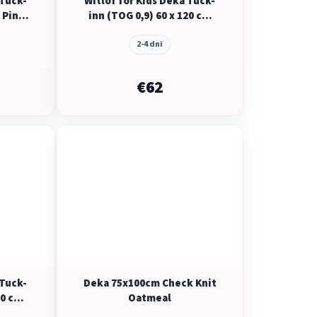
 Tuck-
Witlof for Kids Deka Tuck-
y Pink
inn (TOG 0,9) 60 x 120 cm
Urban Taupe waves
2-4 dni
€62
 Tuck-
Deka 75x100cm Check Knit
20 cm
Oatmeal
s