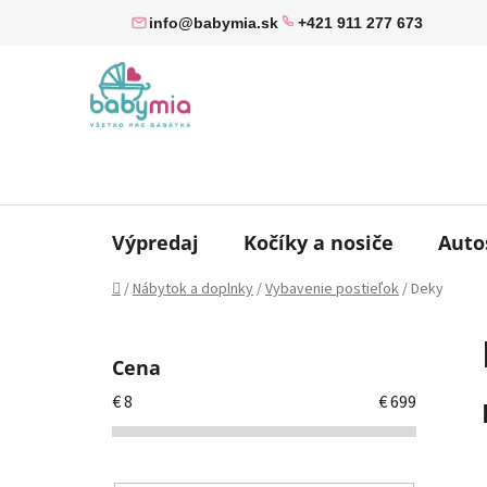
Prejsť
info@babymia.sk
+421 911 277 673
na
obsah
Výpredaj
Kočíky a nosiče
Auto
Domov
/
Nábytok a doplnky
/
Vybavenie postieľok
/
Deky
B
o
Cena
č
€
8
€
699
n
ý
p