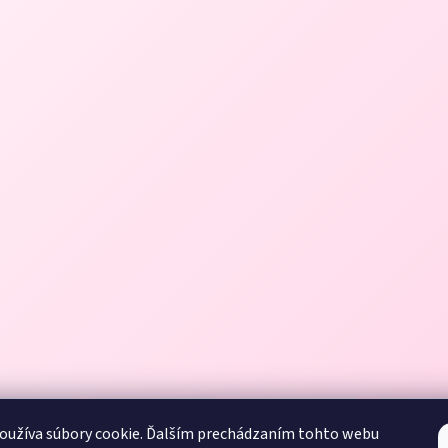
oužíva súbory cookie. Ďalším prechádzaním tohto webu