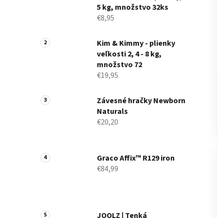
5 kg, množstvo 32ks
€8,95
Kim & Kimmy - plienky
veľkosti 2, 4 - 8 kg,
množstvo 72
€19,95
Závesné hračky Newborn
Naturals
€20,20
Graco Affix™ R129 iron
€84,99
JOOLZ | Tenká