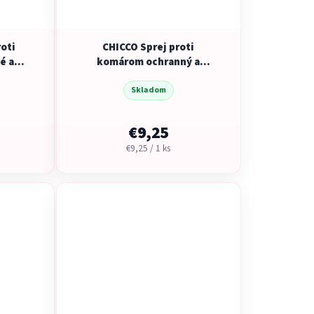
oti
CHICCO Sprej proti
é a
komárom ochranný a
Z, 97%
osviežujúci NaturalZ 95%
20ks,
prírodných zložiek 100ml,
Skladom
2m+
€9,25
Jednotková
€9,25 / 1 ks
cena: