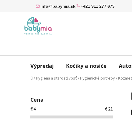
Prejsť
info@babymia.sk
+421 911 277 673
na
obsah
Výpredaj
Kočíky a nosiče
Auto
Domov
/
Hygiena a starostlivosť
/
Hygienické potreby
/
Kozmet
B
o
Cena
č
€
4
€
21
n
ý
p