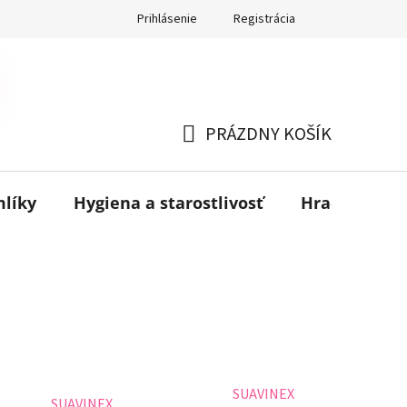
Prihlásenie
Registrácia
PRÁZDNY KOŠÍK
NÁKUPNÝ
KOŠÍK
mlíky
Hygiena a starostlivosť
Hračky
B
SUAVINEX
SUAVINEX