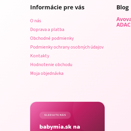
á
Informácie pre vás
Blog
p
ä
Avova
O nás
t
ADAC
Doprava a platba
i
Obchodné podmienky
e
Podmienky ochrany osobných údajov
Kontakty
Hodnotenie obchodu
Moja objednávka
SLEDUJTE NÁS
babymia.sk na