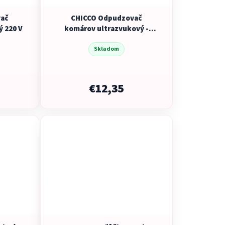
vač
CHICCO Odpudzovač
 220 V
komárov ultrazvukový -
prenosný
Skladom
€12,35