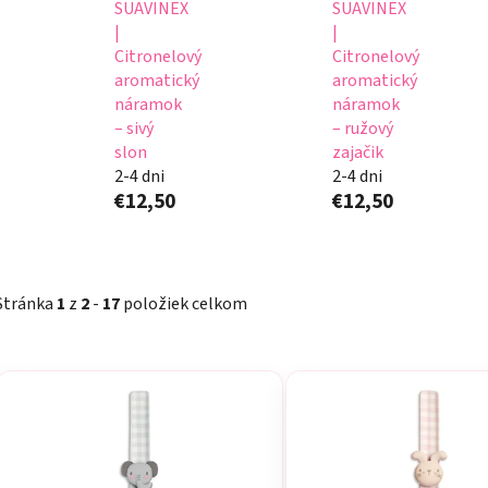
SUAVINEX
SUAVINEX
|
|
Citronelový
Citronelový
aromatický
aromatický
náramok
náramok
– sivý
– ružový
slon
zajačik
2-4 dni
2-4 dni
€12,50
€12,50
Stránka
1
z
2
-
17
položiek celkom
V
ý
p
i
s