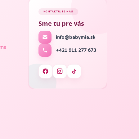
KONTAKTUJTE NÁS
Sme tu pre vás
info@babymia.sk
ame
+421 911 277 673