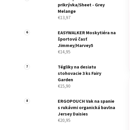
prikrývka/Sheet - Grey
Melange
€13,97
EASYWALKER Moskytiéra na
športovú časť
Jimmey/Harvey5
€14,95
Tégliky na desiatu
stohovacie 3 ks Fairy
Garden
€15,90
ERGOPOUCH Vak na spanie
s rukávmi organická bavlna
Jersey Daisies
€20,95