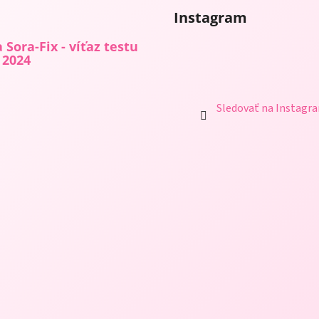
i
i
e
Instagram
e
p
 Sora-Fix - víťaz testu
r
 2024
v
k
y
Sledovať na Instagr
v
ý
p
i
s
u