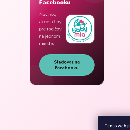
Facebooku
Novinky,
akcie a tipy
pre rodičov
na jednom
mieste.
Sledovať na
Facebooku
Tento web p