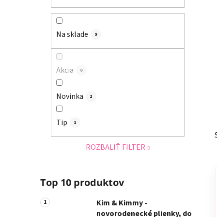
a
n
e
Na sklade
9
l
Akcia
0
Novinka
2
Tip
1
ROZBALIŤ FILTER
Top 10 produktov
Kim & Kimmy -
novorodenecké plienky, do