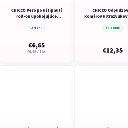
CHICCO Pero po uštipnutí
CHICCO Odpudzo
roll-on upokojujúce
komárov ultrazvukový
NaturalZ 10 ml, 0m+
2-4 dni
Skladom
€6,65
€12,35
Jednotková
€6,65 / 1 ks
cena: