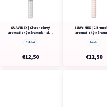
p
r
o
d
SUAVINEX | Citronelový
SUAVINEX | Citrone
u
aromatický náramok – sivý
aromatický náram
k
slon
ružový zajačik
t
2-4 dni
2-4 dni
o
v
€12,50
€12,50