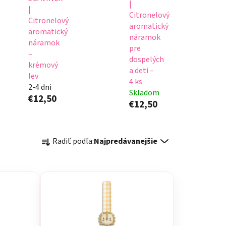
|
|
Citronelový
Citronelový
aromatický
aromatický
náramok
náramok
pre
–
dospelých
krémový
a deti –
lev
4 ks
2-4 dni
Skladom
€12,50
€12,50
R
Radiť podľa:
Najpredávanejšie
a
d
e
n
i
e
p