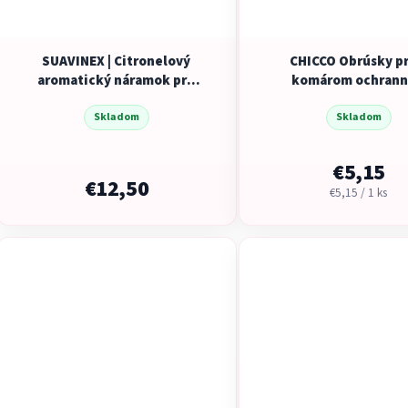
SUAVINEX | Citronelový
CHICCO Obrúsky pr
aromatický náramok pre
komárom ochrann
dospelých a deti – 4 ks
osviežujúce Natural 
Skladom
prírodných zložiek 
Skladom
2m+
€5,15
€12,50
Jednotková
€5,15 / 1 ks
cena: