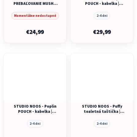
PREBAĽOVANIE MUSHIE
POUCH - kabelka |
- IVORY
Rasberry Striped
Momentálne nedostupné
2-4 dni
€24,99
€29,99
STUDIO NOOS - Poplin
STUDIO NOOS - Puffy
POUCH - kabelka |
toaletná taštička |
Butter Yellow Striped
Cream Leopard
2-4 dni
2-4 dni