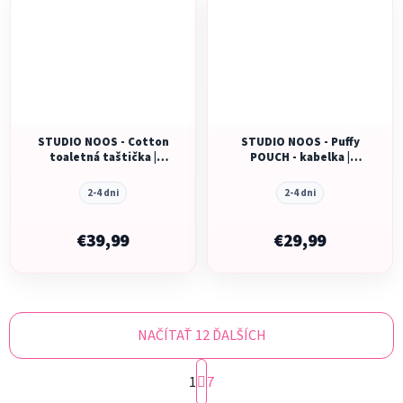
STUDIO NOOS - Cotton
STUDIO NOOS - Puffy
toaletná taštička |
POUCH - kabelka |
Green Leopard
Purple Hearts
2-4 dni
2-4 dni
€39,99
€29,99
NAČÍTAŤ 12 ĎALŠÍCH
S
1
t
7
r
O