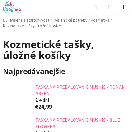
Prejsť
Hľadať
NÁKUP
na
KOŠÍK
obsah
Domov
/
Hygiena a starostlivosť
/
Hygienické potreby
/
Kozmetika
/
Kozmetické tašky, úložné košíky
Kozmetické tašky,
úložné košíky
Najpredávanejšie
TAŠKA NA PREBAĽOVANIE MUSHIE - ROMAN
GREEN
2-4 dni
€24,99
TAŠKA NA PREBAĽOVANIE MUSHIE - BLUE
FLOWERS