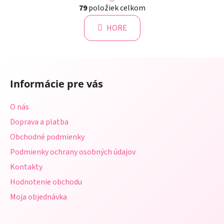
á
79
položiek celkom
v
n
l
k
HORE
á
o
d
v
a
a
Z
c
n
á
i
i
Informácie pre vás
e
p
e
p
ä
O nás
r
t
v
Doprava a platba
i
k
Obchodné podmienky
e
y
Podmienky ochrany osobných údajov
v
ý
Kontakty
p
Hodnotenie obchodu
i
s
Moja objednávka
u