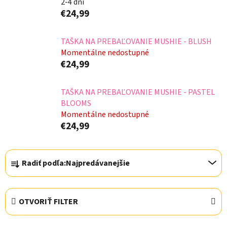
2-4 dni
€24,99
TAŠKA NA PREBAĽOVANIE MUSHIE - BLUSH
Momentálne nedostupné
€24,99
TAŠKA NA PREBAĽOVANIE MUSHIE - PASTEL
BLOOMS
Momentálne nedostupné
€24,99
R
Radiť podľa:
Najpredávanejšie
a
d
e
OTVORIŤ FILTER
n
i