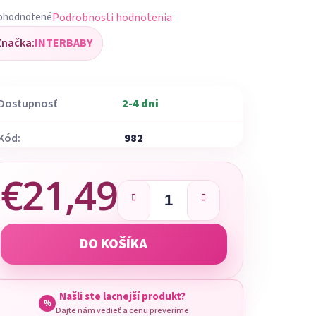
Podrobnosti hodnotenia
ohodnotené
iemerné
Značka:
INTERBABY
dnotenie
oduktu
Dostupnosť
2-4 dni
Kód:
982
ezdičiek.
€21,49
Jednotková cena:
DO KOŠÍKA
Našli ste lacnejší produkt?
%
Dajte nám vedieť a cenu preveríme