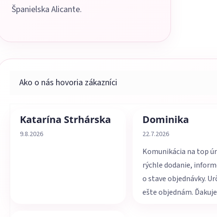
Španielska Alicante.
Katarína Strhárska
Dominika
Hodnotenie obchodu je 5 z 5 hviezdičiek.
Hodnotenie obchodu je 
9.8.2026
22.7.2026
Komunikácia na top úr
rýchle dodanie, infor
o stave objednávky. Ur
ešte objednám. Ďakuj