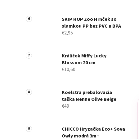
SKIP HOP Zoo Hrnček so
slamkou PP bez PVC a BPA
€2,95
Králiček Miffy Lucky
Blossom 20 cm
€10,60
Koelstra prebaľovacia
taška Nenne Olive Beige
€49
CHICCO Hryzačka Eco+ Sova
Owly modrá 3m+