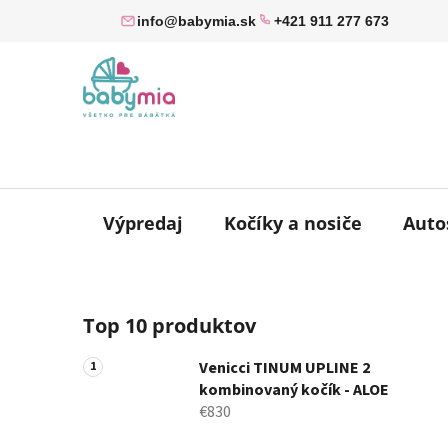
Prejsť
info@babymia.sk
+421 911 277 673
na
obsah
Výpredaj
Kočíky a nosiče
Auto
B
Top 10 produktov
o
č
Venicci TINUM UPLINE 2
n
kombinovaný kočík - ALOE
ý
€830
p