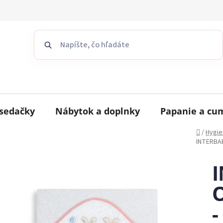
sedačky
Nábytok a doplnky
Papanie a cu
Domov
/
Hygie
INTERBAB
O