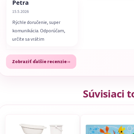
Petra
Hodnotenie obchodu je 5 z 5 hviezdičiek.
15.5.2026
Rýchle doručenie, super
komunikácia. Odporúčam,
určite sa vrátim
Zobraziť ďalšie recenzie
Súvisiaci 