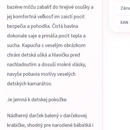
bazéne môžu zabaliť do hrejivé osušky a
Zár
jej komfortná veľkosť im zaistí pocit
EAN
bezpečia a pohodlia. Čistá bavlna
dokonale saje a prináša pocit tepla a
sucha. Kapucňa s veselým obrázkom
chráni detská ušká a hlavičku pred
nachladnutím a dosuší mokré vlásky,
navyše pobavia motívy veselých
detských kamarátov.
Je jemná k detskej pokožke.
Nádherný darček balený v darčekovej
krabičke, vhodný pre narodené bábätká i