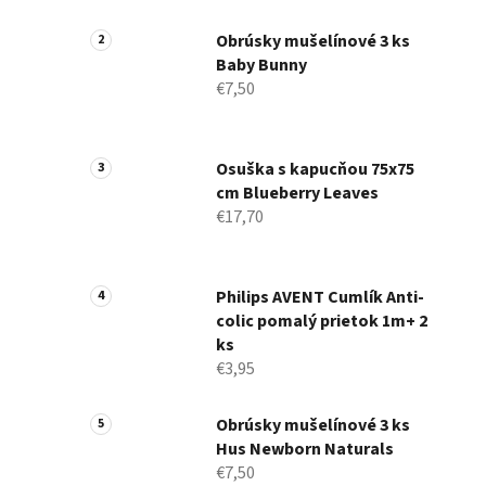
a
n
Obrúsky mušelínové 3 ks
Baby Bunny
e
€7,50
l
Osuška s kapucňou 75x75
cm Blueberry Leaves
€17,70
Philips AVENT Cumlík Anti-
colic pomalý prietok 1m+ 2
ks
€3,95
Obrúsky mušelínové 3 ks
Hus Newborn Naturals
€7,50