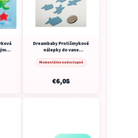
yková
Dreambaby Protišmykové
ným
nálepky do vane
modrá/fialová/žltá
Momentálne nedostupné
€6,08