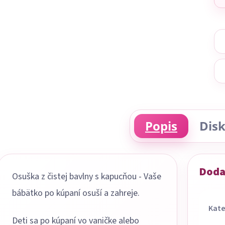
Popis
Disk
Doda
Osuška z čistej bavlny s kapucňou - Vaše
bábätko po kúpaní osuší a zahreje.
Kate
Deti sa po kúpaní vo vaničke alebo