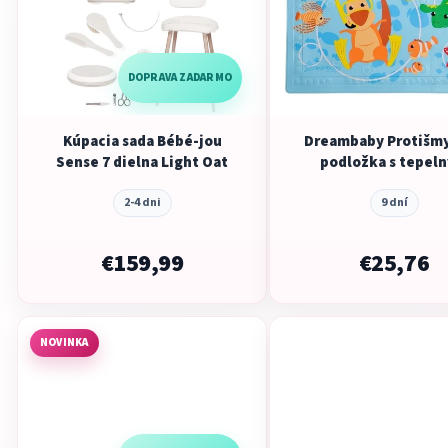
DOPRAVA ZADARMO
Kúpacia sada Bébé-jou
Dreambaby Protišm
Sense 7 dielna Light Oat
podložka s tepel
senzorom
2-4 dni
9 dní
€159,99
€25,76
NOVINKA