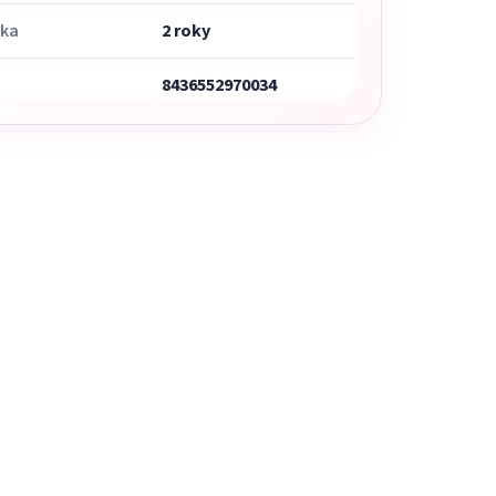
uka
2 roky
8436552970034