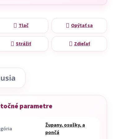
Tlač
Opýtať sa
Strážiť
Zdieľať
usia
točné parametre
Župany, osušky, a
gória
pončá