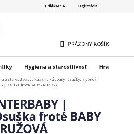
Prihlásenie
Registrácia
PRÁZDNY KOŠÍK
NÁKUPNÝ
KOŠÍK
mlíky
Hygiena a starostlivosť
Hračky
B
na a starostlivosť
/
Kúpanie
/
Župany, osušky, a pončá
/
Y | Osuška froté BABY - RUŽOVÁ
INTERBABY |
suška froté BABY
- RUŽOVÁ