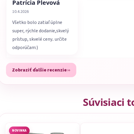
Patrícia Plevová
Hodnotenie obchodu je 5 z 5 hviezdičiek.
10.4.2026
Všetko bolo zatiaľ úplne
super, rýchle dodanie,skvelý
prístup, skvelé ceny.. určite
odporúčam:)
Zobraziť ďalšie recenzie
Súvisiaci 
NOVINKA