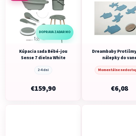
DOPRAVA ZADARMO
Kúpacia sada Bébé-jou
Dreambaby Protišm
Sense 7 dielna White
nálepky do van
modrá/fialová/žl
2-4 dni
Momentálne nedostu
€159,90
€6,08