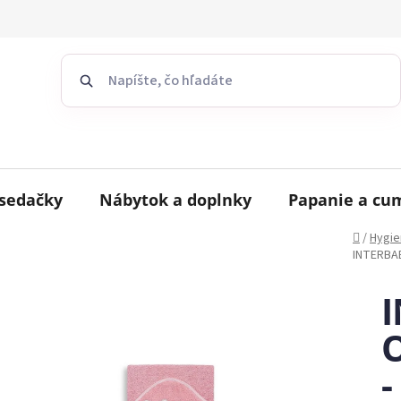
sedačky
Nábytok a doplnky
Papanie a cu
Domov
/
Hygie
INTERBAB
O