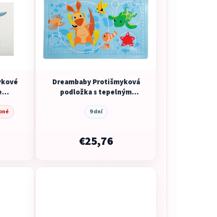
ykové
Dreambaby Protišmyková
e
podložka s tepelným
tá
senzorom
pné
9 dní
€25,76