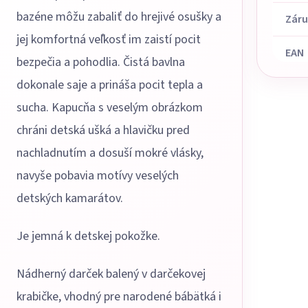
bazéne môžu zabaliť do hrejivé osušky a
Zár
jej komfortná veľkosť im zaistí pocit
EAN
bezpečia a pohodlia. Čistá bavlna
dokonale saje a prináša pocit tepla a
sucha. Kapucňa s veselým obrázkom
chráni detská ušká a hlavičku pred
nachladnutím a dosuší mokré vlásky,
navyše pobavia motívy veselých
detských kamarátov.
Je jemná k detskej pokožke.
Nádherný darček balený v darčekovej
krabičke, vhodný pre narodené bábätká i