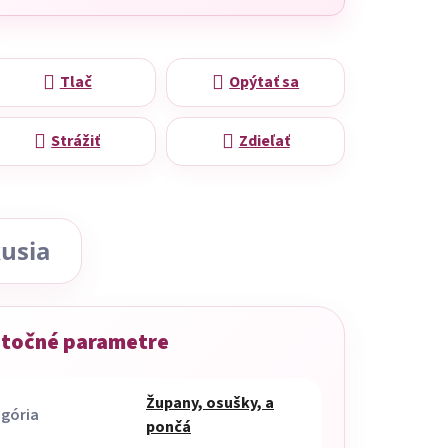
Tlač
Opýtať sa
Strážiť
Zdieľať
usia
točné parametre
Župany, osušky, a
gória
pončá