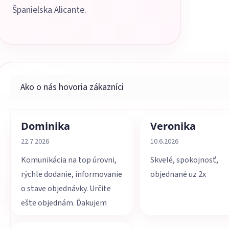
Španielska Alicante.
Dominika
Veronika
Hodnotenie obchodu je 5 z 5 hviezdičiek.
Hodnotenie obchodu je 
22.7.2026
10.6.2026
Komunikácia na top úrovni,
Skvelé, spokojnosť,
rýchle dodanie, informovanie
objednané uz 2x
o stave objednávky. Určite
ešte objednám. Ďakujem