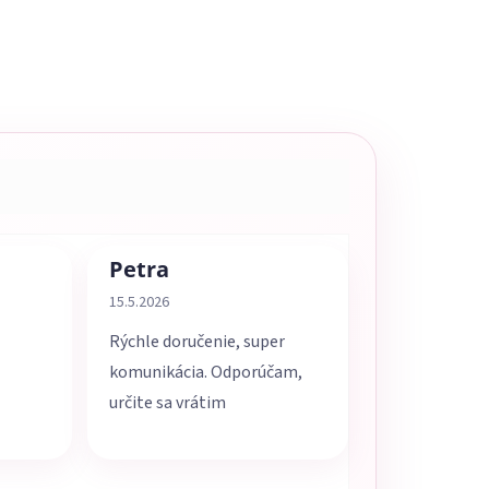
Petra
5 z 5 hviezdičiek.
Hodnotenie obchodu je 5 z 5 hviezdičiek.
15.5.2026
Rýchle doručenie, super
komunikácia. Odporúčam,
určite sa vrátim