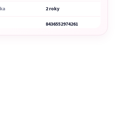
uka
2 roky
8436552974261