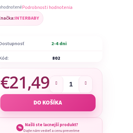
Podrobnosti hodnotenia
ohodnotené
iemerné
Značka:
INTERBABY
dnotenie
oduktu
Dostupnosť
2-4 dni
Kód:
802
ezdičiek.
€21,49
Jednotková cena:
DO KOŠÍKA
Našli ste lacnejší produkt?
%
Dajte nám vedieť a cenu preveríme