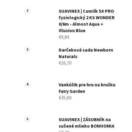
a
n
SUAVINEX | Cumlík SX PRO
fyziologický 2 KS WONDER
e
0/6m - Almost Aqua +
l
Illusion Blue
€9,84
Darčeková sada Newborn
Naturals
€26,70
Vankúšik pre hru na brušku
Fairy Garden
€35,60
SUAVINEX | ZÁSOBNÍK na
sušené mlieko BONHOMIA