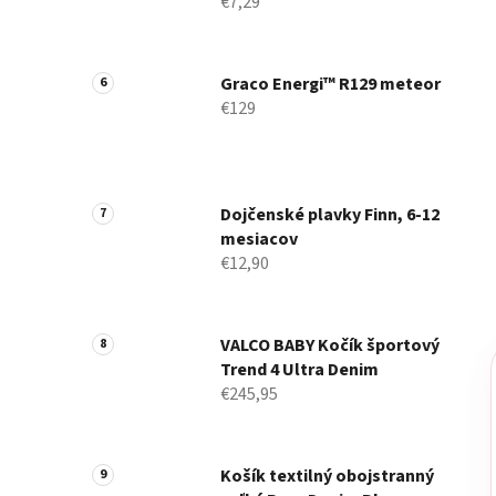
€7,29
Graco Energi™ R129 meteor
€129
Dojčenské plavky Finn, 6-12
mesiacov
€12,90
VALCO BABY Kočík športový
Trend 4 Ultra Denim
€245,95
Košík textilný obojstranný