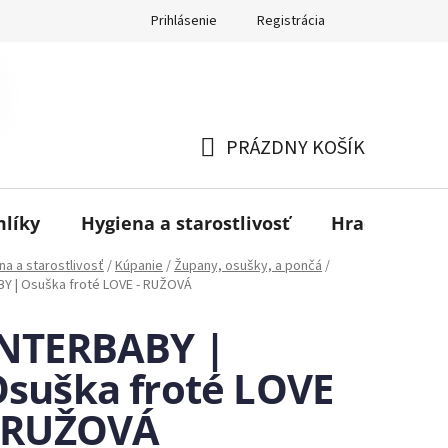
Prihlásenie
Registrácia
PRÁZDNY KOŠÍK
NÁKUPNÝ
KOŠÍK
mlíky
Hygiena a starostlivosť
Hračky
B
na a starostlivosť
/
Kúpanie
/
Župany, osušky, a pončá
/
Y | Osuška froté LOVE - RUŽOVÁ
INTERBABY |
suška froté LOVE
- RUŽOVÁ