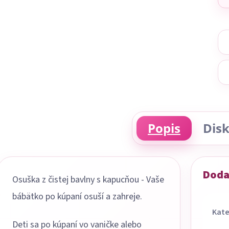
Popis
Disk
Doda
Osuška z čistej bavlny s kapucňou - Vaše
bábätko po kúpaní osuší a zahreje.
Kate
Deti sa po kúpaní vo vaničke alebo