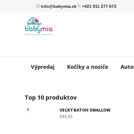
Prejsť
info@babymia.sk
+421 911 277 673
na
obsah
Výpredaj
Kočíky a nosiče
Auto
B
Top 10 produktov
o
č
VEĽKÝ BATOH SWALLOW
n
€49,95
ý
p