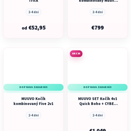
Trick
kombinovaný Muuvo
One 2v1
2-4 dni
2-4 dni
€52,95
€799
od
AKCIA
DOPRAVA ZADARMO
DOPRAVA ZADARMO
MUUVO Kočík
MUUVO SET Kočík 4v1
kombinovaný Five 2v1
Quick Boho + CYBEX
Aton B2 i-Size +
základňa
2-4 dni
2-4 dni