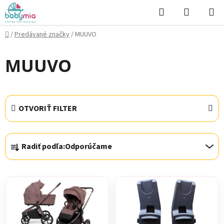
Prejsť
Hľadať
NÁKUP
na
KOŠÍK
obsah
Domov
/
Predávané značky
/
MUUVO
MUUVO
OTVORIŤ FILTER
R
Radiť podľa:
Odporúčame
a
d
V
e
ý
n
p
i
i
e