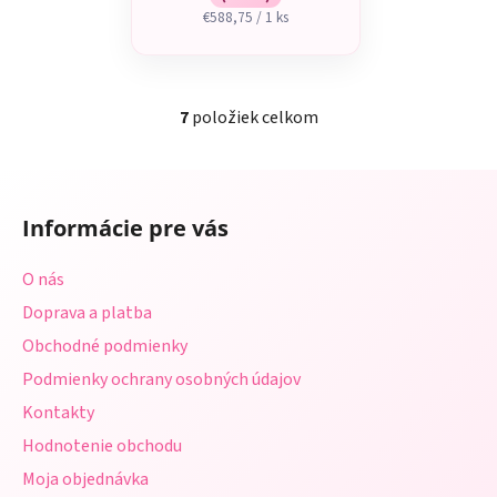
Jednotková
€588,75 / 1 ks
cena:
7
položiek celkom
O
v
l
Z
á
á
d
Informácie pre vás
p
a
ä
c
O nás
t
i
Doprava a platba
i
e
p
Obchodné podmienky
e
r
Podmienky ochrany osobných údajov
v
Kontakty
k
y
Hodnotenie obchodu
v
Moja objednávka
ý