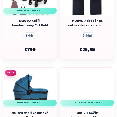
s
p
p
r
DOPRAVA ZADARMO
r
o
o
MUUVO Kočík
MUUVO Adaptér na
d
kombinovaný 2v1 Fold
autosedačku ku kočíku
d
u
Fold
u
k
2-4 dni
2-4 dni
k
t
t
€799
€25,95
o
o
v
v
AKCIA
DOPRAVA ZADARMO
DOPRAVA ZADARMO
MUUVO Vanička hlboká
MUUVO Kočík