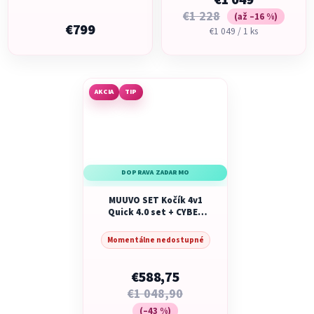
€1 049
€1 228
(až –16 %)
€799
Jednotková
€1 049 / 1 ks
cena:
AKCIA
TIP
DOPRAVA ZADARMO
MUUVO SET Kočík 4v1
Quick 4.0 set + CYBEX
Aton B2 i-Size +
základňa
Momentálne nedostupné
€588,75
€1 048,90
(–43 %)